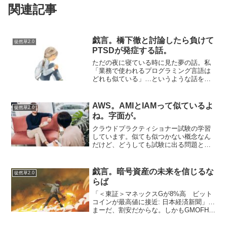
関連記事
戯言。橋下徹と討論したら負けて
徒然草2.0
PTSDが発症する話。
ただの夜に寝ている時に見た夢の話。私
「業務で使われるプログラミング言語は
どれも似ている」…というような話をな
ぜか橋下徹と私がしていた。プログラミ
ングはどれも似たりよったりだ。だか
ら、１つプログラミング言語を覚えれば
AWS。AMIとIAMって似ているよ
徒然草2.0
複数の言語を理解するのは容...
ね。字面が。
クラウドプラクティショナー試験の学習
しています。似ても似つかない概念なん
だけど、どうしても試験に出る問題と回
答を丸暗記するような勉強していると、
妙な言葉の混同というものが起こりま
す。実務で使っている人には似ても似つ
戯言。暗号資産の未来を信じるな
徒然草2.0
かないけど、IAMとAMI...
らば
「＜東証＞マネックスGが8%高 ビット
コインが最高値に接近: 日本経済新聞」…
まーだ、割安だからな。しかもGMOFHも
続伸でPBR3.5ぐらいまでは割安感があり
ます。GMOインターネットが持ち株比率