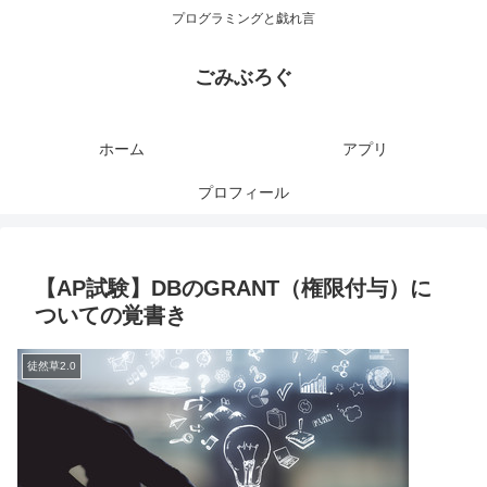
プログラミングと戯れ言
ごみぶろぐ
ホーム
アプリ
プロフィール
【AP試験】DBのGRANT（権限付与）に
ついての覚書き
徒然草2.0