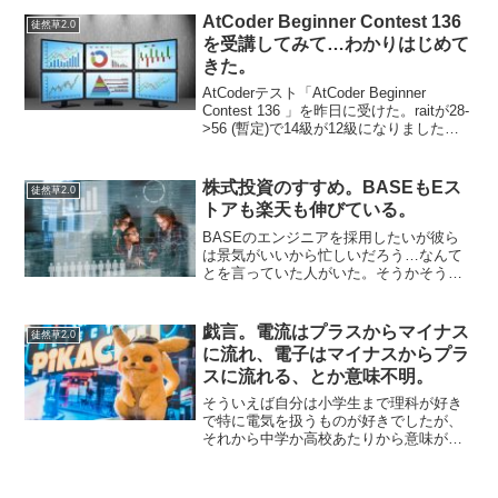
を下げないといけないがJQSから東証一
AtCoder Beginner Contest 136
徒然草2.0
部へ...
を受講してみて…わかりはじめて
きた。
AtCoderテスト「AtCoder Beginner
Contest 136 」を昨日に受けた。raitが28-
>56 (暫定)で14級が12級になりました…
パチパチパチパチ。1問も解けなかった
grand contestを含めると参加した...
株式投資のすすめ。BASEもEス
徒然草2.0
トアも楽天も伸びている。
BASEのエンジニアを採用したいが彼ら
は景気がいいから忙しいだろう…なんて
とを言っていた人がいた。そうかそう
か、すごい景気いいんだな。しかし、何
がそんなに受けがいいんだろう？わから
ない。老舗のショッピング機能サイトを
戯言。電流はプラスからマイナス
徒然草2.0
提供するEストアも売上を...
に流れ、電子はマイナスからプラ
スに流れる、とか意味不明。
そういえば自分は小学生まで理科が好き
で特に電気を扱うものが好きでしたが、
それから中学か高校あたりから意味がわ
からなくなりました。ふと思い出すのが
電流と電子の関係です。電流はプラスか
らマイナスへ流れるのに、実際に電子と