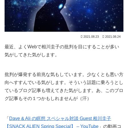
2021.08.23
2021.08.24
最近、よくWebで相川圭子の批判を目にすることが多い
気がしてきた気がします。
批判が爆発する前兆な気もしています。少なくとも悪い方
向へすすんでいる気がします。そういう話題に乗ろうとし
ているブログ記事も増えてきた気がします。あ、このブロ
グ記事もその１つかもしれませんが（汗）
「
Dave & Ali の瞑想 スペシャル対談 Guest 相川圭子
【SNACK ALIEN Spring Special】 – YouTube
」の動画コ