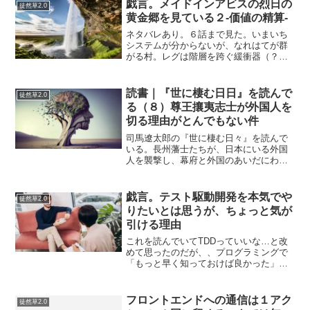
戯言。メイドインアビスの烈日の
徒然草2.0
黄金郷を見ている２-価値の精算-
ネタバレあり。６話まで見た。いまいち
システムが分からないが、なれはてが群
がる村。レグは階層を跨ぐ緩衝器（？）
らしい。その村では価値をお金に変え
て、いろいろなものと交換ができるらし
い。外から化け物を取り入れて村が大き
読書｜『世に棲む日日』を読んで
徒然草2.0
くなるらしい．．．。村その...
る（８）尊王攘夷志士が外国人を
切る理由がとんでもない件
司馬遼太郎の『世に棲む日々』を読んで
いる。長州藩士たちが、日本にいる外国
人を襲撃し、幕府と外国のあいだにわざ
と問題を起こし、それをきっかけに革命
を起こそうとする尊王攘夷思想の話が何
度も出てくる。高杉晋作もそうした考え
戯言。テスト駆動開発を本気でや
徒然草2.0
方に強く影響を受けている...
りたいとは思うが、ちょっと気が
引ける理由
これを読んでいてTDDっていいな…と改
めて思ったのだが、、プログラミングで
「もっと早く知っておけば良かった」と
思う知識はなんですか？「TDD（テスト
駆動開発）。すなわち、テストコードを
書き、実行して失敗し、それが成功する
フロントエンドへの通信は１アク
徒然草2.0
コード実装を書き、テ...