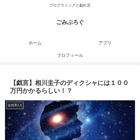
プログラミングと戯れ言
ごみぶろぐ
ホーム
アプリ
プロフィール
【戯言】相川圭子のディクシャには１００
万円かかるらしい！？
徒然草2.0