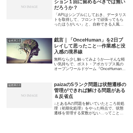
ション１回に留めるべきでは無い
だろうか？
「APIはシンプルにしておき、データリス
トを取得して、フロントで頑張ってもら
ったほうがいい」と、自称できる人風な
方が言っていたんだけど…私はいかなる
場合もデータセットは１回の通信でとっ
てくるべきだと思っている。改修で必要
戯言｜「OnceHuman」を2日プ
徒然草2.0
なデータリストが１つ...
レイして思ったこと⋯作業感と没
入感の境界線
無料なら少し触ってみようか──そんな軽
い気持ちで、ポスト・アポカリプス風の
オープンワールドゲーム『OnceHuman』
をインストールしてみた。敵のデザイン
はどこか『チェンソーマン』っぽさがあ
り、雰囲気も悪くない。ホラー要素にも
paizaのSランク問題は状態遷移の
徒然草2.0
期待していたが...
管理ができれば解ける問題がある
＆反省点
↓とあるAの問題を解いていたところ前処
理（初期化処理）をやった時点で、状態
遷移を管理する変数がない…ってことに
気づいて断念したコード（を退避）。##
反省点データ構造にハッシュ（連想配
列）または２次元配列またはオブジェク
トを使わずにできると...