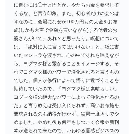
に進むには◯十万円とか、やたらお金を要求して
くるな、と言う印象。また、初心者だけの会のは
ずなのに、会場になぜか100万円もの大金をお布
施(しかも大声で金額を言いながら)する信者のお
婆さんがいて、あれ？と思ったり。瞑想について
は、「絶対に人に言ってはいけない」と、紙に書
いたマントラを渡され、心の中でそれを唱えなが
ら、ヨグマタ様と繋がることをイメージする、そ
れでヨグマタ様のパワーで浄化されると言うもの
でした。個人が修行によって悟りに近づくことを
期待していたので、「ヨグマタ様は素晴らしい。
ヨグマタ様の絶大なパワーによって浄化されるの
だ」と言う教えは受け入れられず、高いお布施を
要求されるのも納得が行かず、結局一度きりでや
めました。やめた後も何年もしつこく会報や新刊
本が送られて来たので、いわゆる霊感ビジネスの