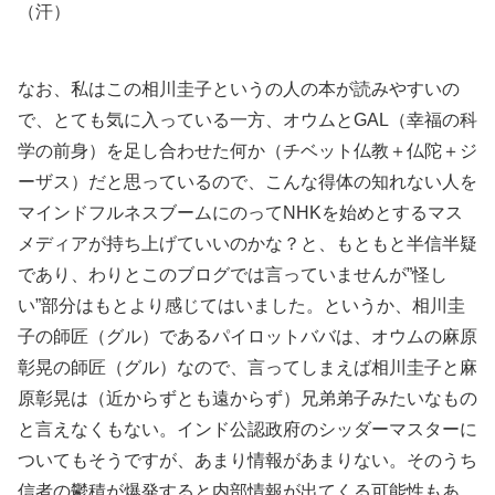
（汗）
なお、私はこの相川圭子というの人の本が読みやすいの
で、とても気に入っている一方、オウムとGAL（幸福の科
学の前身）を足し合わせた何か（チベット仏教＋仏陀＋ジ
ーザス）だと思っているので、こんな得体の知れない人を
マインドフルネスブームにのってNHKを始めとするマス
メディアが持ち上げていいのかな？と、もともと半信半疑
であり、わりとこのブログでは言っていませんが”怪し
い”部分はもとより感じてはいました。というか、相川圭
子の師匠（グル）であるパイロットババは、オウムの麻原
彰晃の師匠（グル）なので、言ってしまえば相川圭子と麻
原彰晃は（近からずとも遠からず）兄弟弟子みたいなもの
と言えなくもない。インド公認政府のシッダーマスターに
ついてもそうですが、あまり情報があまりない。そのうち
信者の鬱積が爆発すると内部情報が出てくる可能性もあ