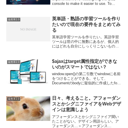
console to make it easier to use. To
switch between th...
英単語・熟語の学習ツールを作り
徒然草2.0
たいので現在の要件をまとめてみ
る
英単語学習ツールを作りたい。英語学習
ツールは世の中に無数にあるが、個人的
にはどれも自分にしっくりこないものが
多い。コンセプトがよかったり、フラッ
シュカードとしては質が高かったり、調
べてみるといろいろあるんだけど、なん
$ajaxはtarget属性指定ができな
徒然草2.0
かここが足りてないからこ...
いのがスマートではない？
window.open()の第二引数でwindowに名前
をつけることができる。そして、
Documentのbodyに疑似的に作成したform
を追加して…そのformをsubmitしてpost
する（送信が終わったらformタグを削
除）…この時に...
日々、考えること。アフォーダン
徒然草2.0
スとかシグニファイアをWebデザ
インは意識しよう
アフォーダンスとかシグニファイア聞い
たことがない。デザイン用語らしい。ア
フォーダンス…＞アフォーダンス