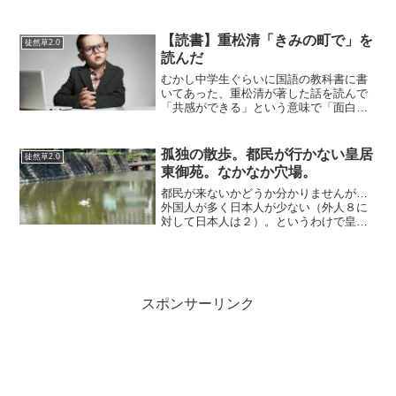
（affordance）とは、環境が動物に対して
与える「意味」のことである。 アメリカ
の知覚心理学者ジェームズ・J・ギブソン
【読書】重松清「きみの町で」を
徒然草2.0
による造語であ...
読んだ
むかし中学生ぐらいに国語の教科書に書
いてあった、重松清が著した話を読んで
「共感ができる」という意味で「面白
い」と思った。かなり人を選ぶ小説だと
思うのだ…なぜなら、重松清はすごい！
という話をあまり誰かと真剣にしたこと
孤独の散歩。都民が行かない皇居
徒然草2.0
がない。そもそも自分の心に...
東御苑。なかなか穴場。
都民が来ないかどうか分かりませんが…
外国人が多く日本人が少ない（外人８に
対して日本人は２）。というわけで皇居
東御苑に孤独のグルメならぬ孤独の散歩
に行ってきましたが、なかなか素敵なと
ころでした。ここへ都民が行かないか？
は詳しくはデータがないの...
スポンサーリンク