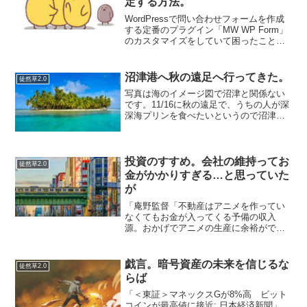
定する方法。
WordPressで問い合わせフォームを作成
する定番のプラグイン「MW WP Form」
のカスタマイズをしていて困ったことが
ありました。バリデーションが自由な条
件で作れない件私の調査不足でなければ
ですが…MW WP Formのバリデーショ
沼津港へ秋の遠足へ行ってきた。
徒然草2.0
ン...
写真は海のイメージ図で沼津と関係ない
です。11/16に秋の遠足で、うちの人が深
深海プリンを食べたいというので沼津港
へ行った。朝は漁師のまかない飯的な海
鮮丼を食べてから、千本浜公園を抜けて
港湾を散歩。ちどりという船に乗って３
０分のクルーズ。か...
投資のすすめ。会社の維持ってお
徒然草2.0
金がかかりすぎる…と思っていた
が
「庵野監督「不動産はアニメを作ってい
なくてもお金が入ってくる予備の収入
源。おかげでアニメの生産に余裕ができ
る」 - Togetter」これだ！会社はお金を儲
かったら設備投資をして…って言うけれ
ど、アニメーションの作成もそうですが
戯言。暗号資産の未来を信じるな
徒然草2.0
システム開発...
らば
「＜東証＞マネックスGが8%高 ビット
コインが最高値に接近: 日本経済新聞」…