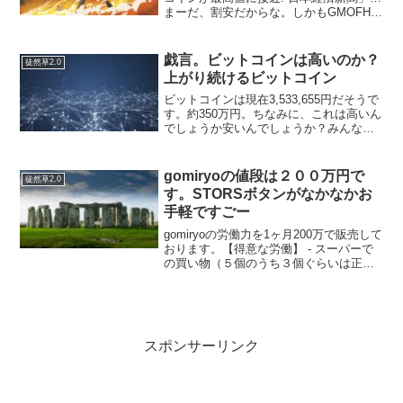
まーだ、割安だからな。しかもGMOFHも
続伸でPBR3.5ぐらいまでは割安感があり
ます。GMOインターネットが持ち株比率
を下げないといけないがJQSから東証一
戯言。ビットコインは高いのか？
徒然草2.0
部へ...
上がり続けるビットコイン
ビットコインは現在3,533,655円だそうで
す。約350万円。ちなみに、これは高いん
でしょうか安いんでしょうか？みんな、
口々に「高い」と言いますが、私は安い
と思います。あ、うそです。安いとは思
いませんが、別に高いとは思っていませ
gomiryoの値段は２００万円で
徒然草2.0
ん。高いと...
す。STORSボタンがなかなかお
手軽ですごー
gomiryoの労働力を1ヶ月200万で販売して
おります。【得意な労働】 - スーパーで
の買い物（５個のうち３個ぐらいは正し
いものを買ってきます） - 犬の散歩（中
型犬３匹まで） - 郵便ボストへハガキを
投函する（投函率９９％）(funct...
スポンサーリンク