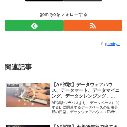
gomiryoをフォローする
gomiryo
関連記事
【AP試験】データウェアハウ
情報処理
ス、データマート、データマイニ
ング、データクレンジング、
OLAP、ETL
AP試験シラバスより。データベースに関
するBIに関連するデータベースの応用分
野の用語。データウェアハウス（DWH）
…データの倉庫（ハウス）のこと。企業
内からデータを収集して最適化されたデ
ータベース。データマート…データウェ
【AP試験】令和05年秋で出てき