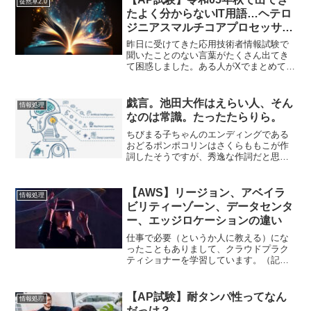
徒然草2.0
アハウスからより利...
たよく分からないIT用語…ヘテロ
ジニアスマルチコアプロセッサ,
ウェアレベリング,コンティンジ
昨日に受けてきた応用技術者情報試験で
ェンシー…他
聞いたことのない言葉がたくさん出てき
て困惑しました。ある人がXでまとめてい
た言葉を中心に個人的にまとめてみまし
た。ヘテロジニアスマルチコアプロセッ
サヘテロジニアスマルチコアプロセッサ
戯言。池田大作はえらい人、そん
情報処理
(heterogene...
なのは常識。たったたらりら。
ちびまる子ちゃんのエンディングである
おどるポンポコリンはさくらももこが作
詞したそうですが、秀逸な作詞だと思い
ます。なんといっても、歌詞に中身がな
い！エジソンはえらい人だと言っている
が、その肝心の中身にはふれていない
【AWS】リージョン、アベイラ
情報処理
し、次にぼわっと何かが登場...
ビリティーゾーン、データセンタ
ー、エッジロケーションの違い
仕事で必要（というか人に教える）にな
ったこともありまして、クラウドプラク
ティショナーを学習しています。（記事
の内容については、個人的な見解も含む
ので間違っていたらご指摘いただければ
幸いです）クラウドプラクティショナー
【AP試験】耐タンパ性ってなん
情報処理
の過去問を日々少しずつ解...
だっけ？