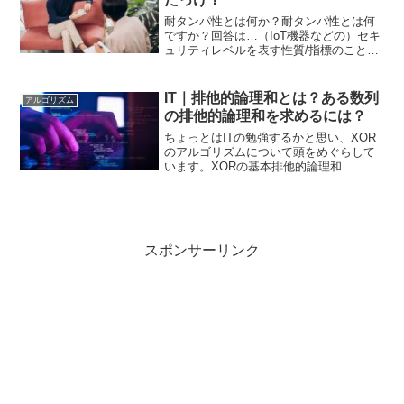
耐タンパ性とは何か？耐タンパ性とは何
ですか？回答は…（IoT機器などの）セキ
ュリティレベルを表す性質/指標のこと。
タンパ＝tamperは"変更される"という意
味がある。したがってデータの盗聴や改
ざんのされにくさを意味している。耐タ
IT｜排他的論理和とは？ある数列
アルゴリズム
ンパ性の例...
の排他的論理和を求めるには？
ちょっとはITの勉強するかと思い、XOR
のアルゴリズムについて頭をめぐらして
います。XORの基本排他的論理和
（XOR）とは「2つの値が異なる場合に
1、同じ場合に0」になる論理演算です。
10進数でXORを求める場合も、CPU内部
では2進数とし...
スポンサーリンク