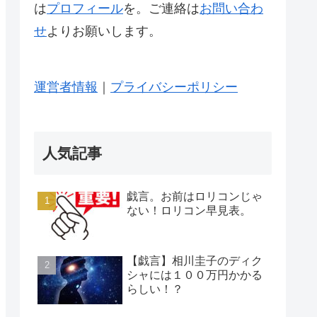
は
プロフィール
を。ご連絡は
お問い合わ
せ
よりお願いします。
運営者情報
｜
プライバシーポリシー
人気記事
戯言。お前はロリコンじゃ
ない！ロリコン早見表。
【戯言】相川圭子のディク
シャには１００万円かかる
らしい！？