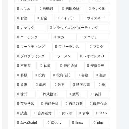
refuse
自動詞
吉田松陰
ランクE
お酒
お金
アイデア
ウィスキー
カヤック
クラウドコンピューティング
コーチング
サガ
スコッチ
マーケティング
フリーランス
ブログ
プログラミング
ラーメン
レオパレス21
不動産
仏教
仮想通貨
安倍晋三
将棋
投資
投資信託
書籍
書評
柔道
戯言
数学
映画鑑賞
株
株式
株式投資
競馬
英語
英語学習
自己分析
自己啓発
般若心経
読書
音楽鑑賞
食レポ
食事
IaaS
JavaScript
jQuery
linux
php