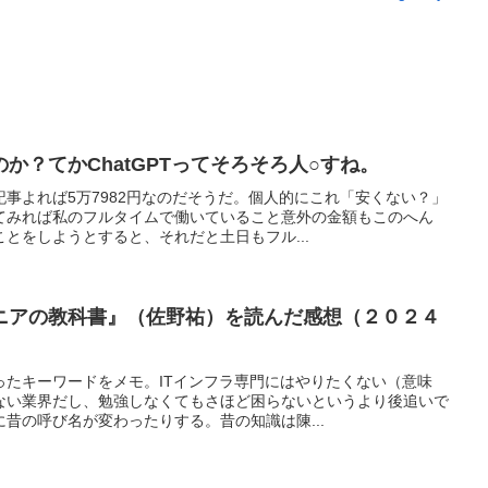
か？てかChatGPTってそろそろ人○すね。
事よれば5万7982円なのだそうだ。個人的にこれ「安くない？」
てみれば私のフルタイムで働いていること意外の金額もこのへん
とをしようとすると、それだと土日もフル...
ニアの教科書』（佐野祐）を読んだ感想（２０２４
ったキーワードをメモ。ITインフラ専門にはやりたくない（意味
ない業界だし、勉強しなくてもさほど困らないというより後追いで
昔の呼び名が変わったりする。昔の知識は陳...