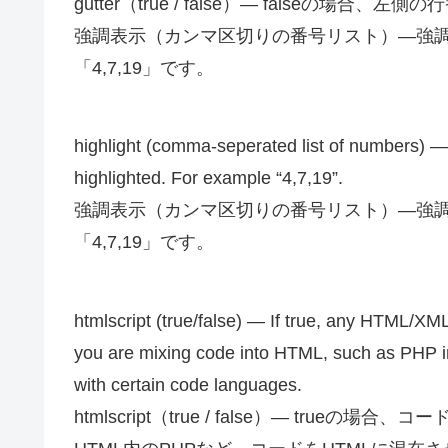
gutter（true / false）— falseの
強調表示（カンマ区切りの番号リスト）—強
「4,7,19」です。
highlight (comma-seperated list of numbers) — 
highlighted. For example “4,7,19”.
強調表示（カンマ区切りの番号リスト）—強
「4,7,19」です。
htmlscript (true/false) — If true, any HTML/XML
you are mixing code into HTML, such as PHP in
with certain code languages.
htmlscript（true / false）— true