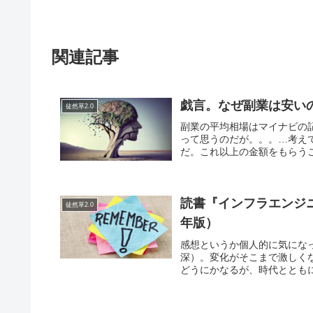
関連記事
戯言。なぜ副業は安いの
徒然草2.0
副業の平均相場はマイナビの記
って思うのだが。。。…考え
だ。これ以上の金額をもらうこ
読書『インフラエンジ
徒然草2.0
年版）
感想というか個人的に気にな
深）。変化がそこまで激しく
どうにかなるが、時代とともに