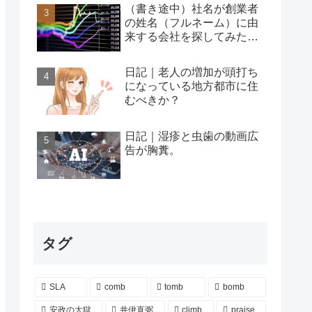
（書き途中）社名が創業者
の姓名（フルネーム）に由
来する会社を探してみた…
日記｜老人の増加が頭打ち
になっている地方都市に住
むべきか？
日記｜湿疹と虫歯の動画広
告が胸糞。
タグ
SLA
comb
tomb
bomb
安政の大獄
井伊直弼
climb
praise