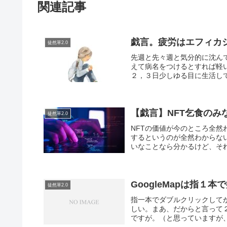
関連記事
戯言。疲労はエフィカ
徒然草2.0
先週と先々週と気分的に沈ん
えて病名をつけるとすれば軽
２，３日少しゆる目に生活して
【戯言】NFT乞食のみ
徒然草2.0
NFTの価値が今のところ全
するというのが全然わからな
いなことなら分かるけど、それ
GoogleMapは指１
徒然草2.0
指一本でダブルクリックして
しい。まあ、だからと言って
ですが。（と思っていますが、