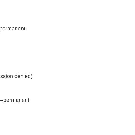
–permanent
ission denied)
p –permanent