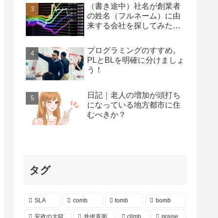
（書き途中）社名が創業者
の姓名（フルネーム）に由
来する会社を探してみた…
プログラミングのすすめ。
PLとBLを明確に分けましょ
う！
日記｜老人の増加が頭打ち
になっている地方都市に住
むべきか？
タグ
SLA
comb
tomb
bomb
安政の大獄
井伊直弼
climb
praise