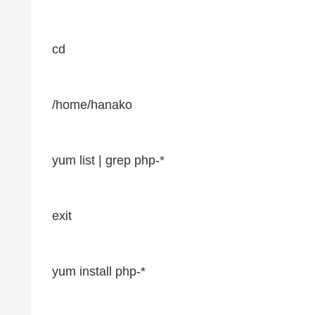
cd
/home/hanako
yum list | grep php-*
exit
yum install php-*