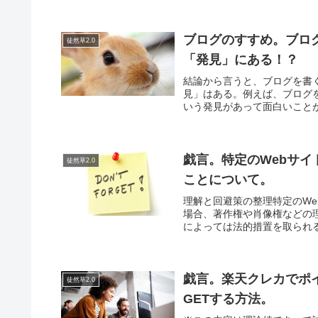
ブログのすすめ。ブロ
徒然草2.0
「発見」にある！？
結論から言うと、ブログを書
見」はある。例えば、ブログ
いう発見があって面白いことが
戯言。特定のWebサ
徒然草2.0
ことについて。
理解と回避策の整理特定のW
場合、著作権や肖像権などの
によっては法的措置を取られる
戯言。楽天クレカでポイ
徒然草2.0
GETする方法。