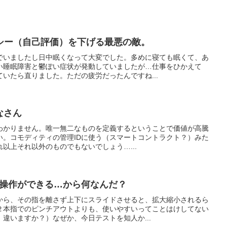
シー（自己評価）を下げる最悪の敵。
でいましたし日中眠くなって大変でした。多めに寝ても眠くて、あ
い睡眠障害と鬱ぽい症状が発動していましたが…仕事をひかえて
いたら直りました。ただの疲労だったんですね...
なさん
然わかりません。唯一無二なものを定義するということで価値が高騰
い。コモディティの管理IDに使う（スマートコントラクト？）みた
以上それ以外のものでもないでしょう…...
本で操作ができる…から何なんだ？
から、その指を離さず上下にスライドさせると、拡大縮小されるら
２本指でのピンチアウトよりも、使いやすいってことはけしてない
違いますか？）なぜか、今日テストを知人か...