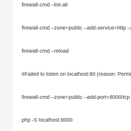
firewall-cmd –list-all
firewall-cmd –zone=public –add-service=http 
firewall-cmd –reload
#Failed to listen on localhost:80 (reason: Perm
firewall-cmd –zone=public –add-port=8000/tc
php -S localhost:8000