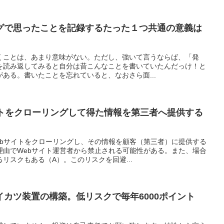
グで思ったことを記録するたった１つ共通の意義は
くことは、あまり意味がない。ただし、強いて言うならば、「発
を読み返してみると自分は昔こんなことを書いていたんだっけ！と
ある。書いたことを忘れていると、なおさら面...
イトをクローリングして得た情報を第三者へ提供する
ebサイトをクローリングし、その情報を顧客（第三者）に提供する
理由でWebサイト運営者から禁止される可能性がある。また、場合
リスクもある（A）。このリスクを回避...
カツ装置の構築。低リスクで毎年6000ポイント