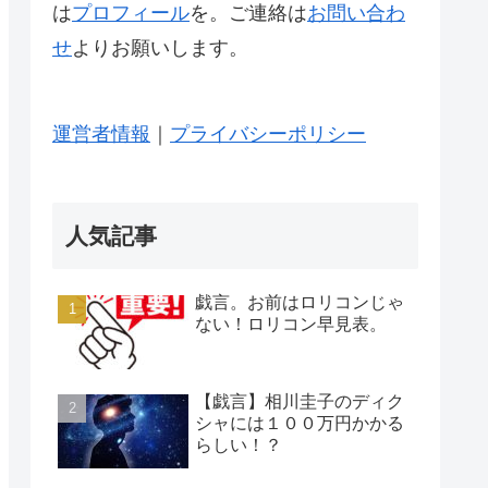
は
プロフィール
を。ご連絡は
お問い合わ
せ
よりお願いします。
運営者情報
｜
プライバシーポリシー
人気記事
戯言。お前はロリコンじゃ
ない！ロリコン早見表。
【戯言】相川圭子のディク
シャには１００万円かかる
らしい！？