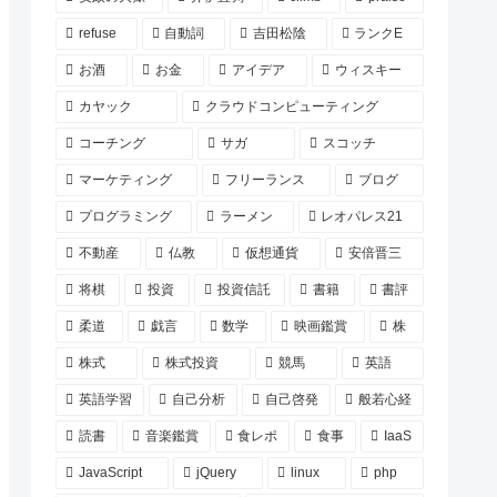
refuse
自動詞
吉田松陰
ランクE
お酒
お金
アイデア
ウィスキー
カヤック
クラウドコンピューティング
コーチング
サガ
スコッチ
マーケティング
フリーランス
ブログ
プログラミング
ラーメン
レオパレス21
不動産
仏教
仮想通貨
安倍晋三
将棋
投資
投資信託
書籍
書評
柔道
戯言
数学
映画鑑賞
株
株式
株式投資
競馬
英語
英語学習
自己分析
自己啓発
般若心経
読書
音楽鑑賞
食レポ
食事
IaaS
JavaScript
jQuery
linux
php