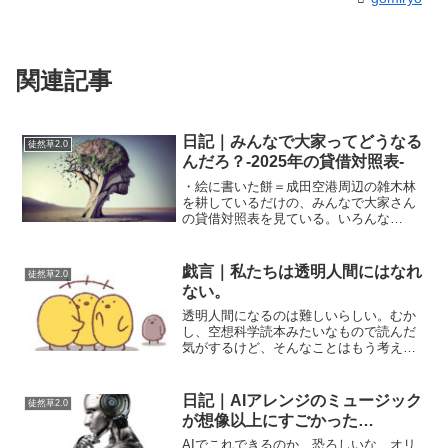
関連記事
日記｜みんなで大家ってどうなる
徒然草2.0
んだろ？-2025年の貸借対照表-
・絵に書いた餅＝成田空港周辺の雑木林
を耕しているだけの、みんなで大家さん
の貸借対照表を見ている。いろんな
Youtuberがネタに成田まで見に行ってい
る動画があるけど、土地を耕している
（均している？）だけ偉い（のか？）。
戯言｜私たちは透明人間にはなれ
徒然草2.0
貸借対照表も適当に均し...
ない。
透明人間になるのは難しいらしい。むか
し、空想科学読本みたいなもので読んだ
気がするけど、そんなことはもう考え出
しても無駄なこととして忘れていた。森
博嗣のエッセイを読んでいて、ふとまた
考えてみた。自分の体が液体だろうが気
日記｜AIアレンジのミュージック
徒然草2.0
体だろうが、それをそっく...
が想像以上にすごかった…
AIでこれできるのか…恐ろしいな…オリ