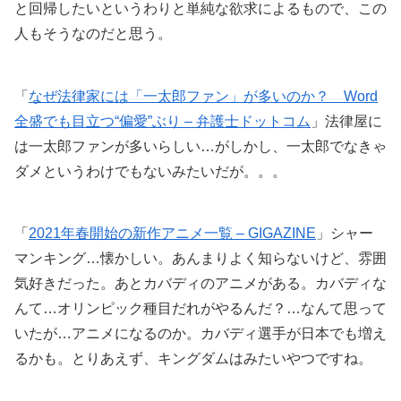
と回帰したいというわりと単純な欲求によるもので、この
人もそうなのだと思う。
「
なぜ法律家には「一太郎ファン」が多いのか？ Word
全盛でも目立つ“偏愛”ぶり – 弁護士ドットコム
」法律屋に
は一太郎ファンが多いらしい…がしかし、一太郎でなきゃ
ダメというわけでもないみたいだが。。。
「
2021年春開始の新作アニメ一覧 – GIGAZINE
」シャー
マンキング…懐かしい。あんまりよく知らないけど、雰囲
気好きだった。あとカバディのアニメがある。カバディな
んて…オリンピック種目だれがやるんだ？…なんて思って
いたが…アニメになるのか。カバディ選手が日本でも増え
るかも。とりあえず、キングダムはみたいやつですね。