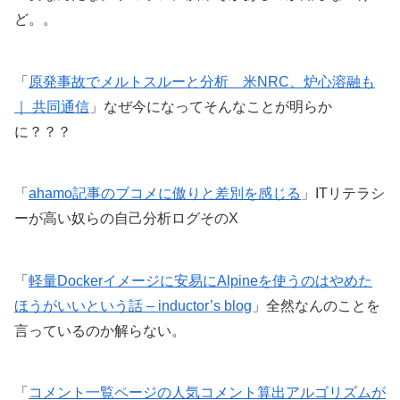
ど。。
「
原発事故でメルトスルーと分析 米NRC、炉心溶融も
｜ 共同通信
」なぜ今になってそんなことが明らか
に？？？
「
ahamo記事のブコメに傲りと差別を感じる
」ITリテラシ
ーが高い奴らの自己分析ログそのX
「
軽量Dockerイメージに安易にAlpineを使うのはやめた
ほうがいいという話 – inductor’s blog
」全然なんのことを
言っているのか解らない。
「
コメント一覧ページの人気コメント算出アルゴリズムが