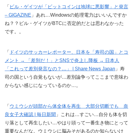
「
ビル・ゲイツが「ビットコインは地球に悪影響」と発言
– GIGAZINE
」あれ…Windowsの処理電力はいいんですか
ね？？ビル・ゲイツがBTCに否定的だとは思わなかった
です。。
「
ドイツのサッカーレポーター、日本を「寿司の国」とコ
メント → 「差別だ！」とSNSで炎上し降板 → 日本人
「これって差別発言なの？…」 | Share News Japan
」寿
司の国という自覚もないが…差別論争ってここまで意味わ
からない感じになっているのか…。
「
ウミウシが頭部から体全体を再生 大部分切断でも 奈
良女子大確認 | 毎日新聞
」これは…すごい…自分も体を切
り落として再生したい…やはり頭って一番生き物にとって
重要なんだな。ウミウシに脳みそがあるのか知らないけ