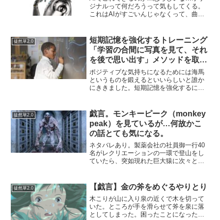
ジナルって何だろうって気もしてくる。
これはAIがすごいんじゃなくって、曲が
素晴らしいからAIが歌ってもすごいんだ
よ！！て強がってもいいけど、なんかも
うそういう次元じゃない気がする「夜に
短期記憶を強化するトレーニング
徒然草2.0
駆ける / YOA...
「学習の合間に写真を見て、それ
を後で思い出す」メソッドを取り
入れること
ポジティブな気持ちになるためには海馬
というものを鍛えるといいらしいと誰か
にききました。短期記憶を強化するにし
ても海馬が重要なようです。漢字や計算
をする合間に写真を見て、後でそれを思
い出すという訓練をすると、短期記憶が
戯言。モンキーピーク（monkey
徒然草2.0
強化されるらしいです。参...
peak）を見ているが…何故かこ
の話とても気になる。
ネタバレあり。製薬会社の社員御一行40
名がレクリエーションの一環で登山をし
ていたら、突如現れた巨大猿に次々とや
られて行くという戦慄のサバイバルホラ
ー漫画。何が面白いか？と聞かれると説
明が難しいし、ストーリーが上手いかと
【戯言】金の斧をめぐるやりとり
徒然草2.0
いうと正直そうでもなく...
木こりが山に入り泉の近くで木を切って
いた。ところが手を滑らせて斧を泉に落
としてしまった。困ったことになった。