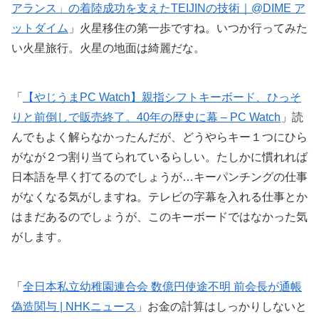
アランス」の着陸成功を支えたTEIJINの技術｜@DIME ア
ットダイム
」火星移住の第一歩ですね。いつか行ってみた
い火星旅行。火星の地面は綺麗だな。
「
【やじうまPC Watch】親指シフトキーボード、ひっそ
りと前倒しで販売終了。40年の歴史に幕 – PC Watch
」読
んでもよく解らなかったんだが、どうやらキー１つにひら
がなが２つ割り当てられているらしい。たしかに慣れれば
日本語を早く打てるのでしょうが…キーパンチングの仕事
がなくなる気がしますね。テレビの字幕を入れる仕事とか
はまだあるのでしょうが、このキーボードではなかった気
がします。
「
全日本私立幼稚園連合会 数億円使途不明 前会長が通帳
偽造関与 | NHKニュース
」お金の計算はしっかりしないと