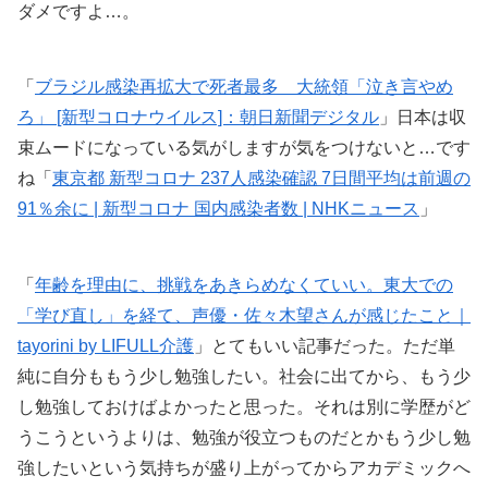
ダメですよ…。
「
ブラジル感染再拡大で死者最多 大統領「泣き言やめ
ろ」 [新型コロナウイルス]：朝日新聞デジタル
」日本は収
束ムードになっている気がしますが気をつけないと…です
ね「
東京都 新型コロナ 237人感染確認 7日間平均は前週の
91％余に | 新型コロナ 国内感染者数 | NHKニュース
」
「
年齢を理由に、挑戦をあきらめなくていい。東大での
「学び直し」を経て、声優・佐々木望さんが感じたこと｜
tayorini by LIFULL介護
」とてもいい記事だった。ただ単
純に自分ももう少し勉強したい。社会に出てから、もう少
し勉強しておけばよかったと思った。それは別に学歴がど
うこうというよりは、勉強が役立つものだとかもう少し勉
強したいという気持ちが盛り上がってからアカデミックへ