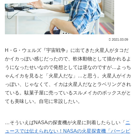
2021.03.09
H・G・ウェルズ『宇宙戦争』に出てきた火星人がタコだ
かイカっぽい感じだったので、軟体動物として描かれるよ
うになったせいなので発想としては逆なのですが…よっち
ゃんイカを見ると「火星人だな」…と思う。火星人がイカ
っぽい、じゃなくて、イカは火星人だなとラベリングされ
ている。駄菓子屋に売っているスルメイカのボックスがと
ても美味しい。自宅に常設したい。
…そういえばNASAの探査機が火星に到着したらしい「
ニ
ュースでは伝えられない！NASAの火星探査機「パーシビ