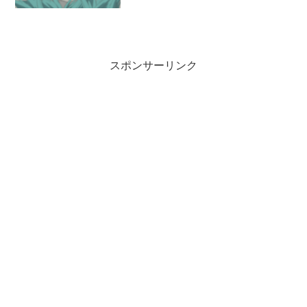
木こりは腕を組んで泉の底を伺っている
と。。水底からボコッ…と泡が出てきた
と思ったら女神が出てきました。手に金
の斧を持っていました「あ...
スポンサーリンク