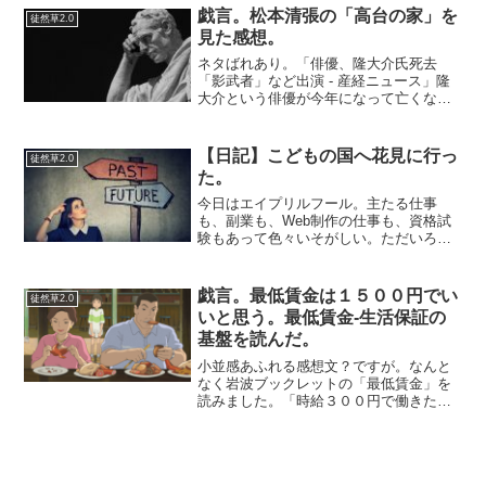
融システムが変わるの...
戯言。松本清張の「高台の家」を
徒然草2.0
見た感想。
ネタばれあり。「俳優、隆大介氏死去
「影武者」など出演 - 産経ニュース」隆
大介という俳優が今年になって亡くなっ
たとかで…どういう人なんだろうか？と
思って調べていて行きついた土曜ワイド
劇場「高台の家」を見てきた感想です。
【日記】こどもの国へ花見に行っ
徒然草2.0
美しい未亡人とその義...
た。
今日はエイプリルフール。主たる仕事
も、副業も、Web制作の仕事も、資格試
験もあって色々いそがしい。ただいろい
ろと限界なのもあり、色々なことにやる
気がでないので気晴らしに花見にでかけ
た。朝は園内が空いているので昼間に人
戯言。最低賃金は１５００円でい
徒然草2.0
が並ぶ場所へ先に行くとい...
いと思う。最低賃金-生活保証の
基盤を読んだ。
小並感あふれる感想文？ですが。なんと
なく岩波ブックレットの「最低賃金」を
読みました。「時給３００円で働きたい
人がいたら働けばいいんでないの？」
（契約自由の原則）とわりと自分は思っ
ている方ですが、でもそれはお気楽ノー
天気な考え方であり、端的に...