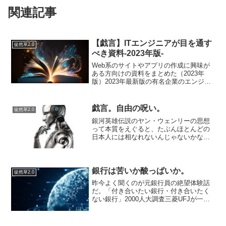
関連記事
【戯言】ITエンジニアが目を通す
徒然草2.0
べき資料-2023年版-
Web系のサイトやアプリの作成に興味が
ある方向けの資料をまとめた（2023年
版）2023年最新版の有名企業のエンジニ
ア向け研修資料をまとめてみたAWSエン
ジニアロードマップ2023【2022年最新】
オススメのプログラミング学習サービス
戯言。自由の呪い。
徒然草2.0
集
銀河英雄伝説のヤン・ウェンリーの思想
って本質をえぐると、たぶんほとんどの
日本人には相なれないんじゃないかな？
という話を以前に何度か書いたので、そ
の補足ですが…ヤン・ウェンリーの
「……私は最悪の民主政治でも最良の専
制政治にまさると思っている」...
銀行は苦いか酸っぱいか。
徒然草2.0
昨今よく聞くのが元銀行員の絶望体験話
だ。「付き合いたい銀行・付き合いたく
ない銀行」2000人大調査三菱UFJが一
位…これは素晴らしい。一方、あおぞら
銀行は人気がないのはちょっと意外…。
ビットコインが流行れば銀行というか金