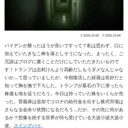
2020.10.06
2020.10.09
バイデンが勝ったほうが良いですって？私は思わず、口に
加えていたきなこ棒を落としそうになった。まったく、ご
冗談はブログに書くことだけにしていただきたいもので
す！トランプは志村けんより高齢だしもうダメなんじゃな
いか…て思っていましたが、今朝復活した経過は良好だと
知って胸を撫で下ろした。トランプが墓石の下に潜ったら
株価も地を這うだろう。今日は持っていた株をいくらか売
った。菅義偉は追加でコロナの給付金を出すし株式市場は
さらなる金余り状態になるだろう…だが、その先に何があ
るか？想像を絶する世界が待ち受けている大波小波大波小
波。
スイングバイ
。