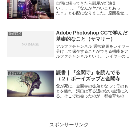
自宅に帰ってきたら部屋が灯油臭
い．．．。「なんかヤバいことあっ
た？」と心配になりました。原因発覚ウ
チは灯油は、10のタンクなのでノズル式
のやつをキャップを付け替えて、ストー
ブのタンクへ移し替えているんです
Adobe Photoshop CCで学んだ
が．．．なんと、ウチの同居人が、そ
徒然草2.0
れ...
基礎的なこと（サマリー）
アルファチャンネル 選択範囲をレイヤー
分けして保存することができる機能をア
ルファチャンネルという。 レイヤーのオ
ブジェクトで選択範囲を作成することが
できる。 Ctrlを押しながらレイヤーをク
リックすると選択範囲が作成される。
読書｜『金閣寺』を読んでる
徒然草2.0
Vanishi...
（２）ボーイズラブと金閣寺
父が死に、金閣寺の徒弟となって母のも
とを離れ、溝口は寄る辺のない生活に入
る。そこで出会ったのが、都会育ちの男
友達・鶴川だった。彼は横溝の吃りを気
にしなかった。その無頓着な優しさが、
かえって溝口を裸にした。「吃りである
ことを無視されることは、...
スポンサーリンク