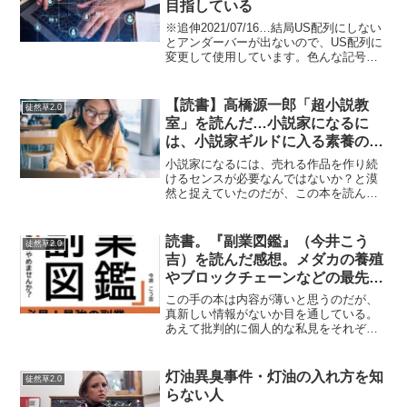
目指している
※追伸2021/07/16…結局US配列にしない
とアンダーバーが出ないので、US配列に
変更して使用しています。色んな記号の
打ち方が変わってしまいconfuseしていま
す。JIS系のキーボードに慣れていると非
常に辛い。バックスペースを小指で押...
【読書】高橋源一郎「超小説教
徒然草2.0
室」を読んだ…小説家になるに
は、小説家ギルドに入る素養の有
無を見られるそうだ
小説家になるには、売れる作品を作り続
けるセンスが必要なんではないか？と漠
然と捉えていたのだが、この本を読んで
そのへんのもやもやしているところがは
っきりした。私は別に小説家になりたい
わけではない（いや、なれたらなりたい
読書。『副業図鑑』（今井こう
徒然草2.0
くらいの気持ちが過去にま...
吉）を読んだ感想。メダカの養殖
やブロックチェーンなどの最先端
の副業情報ありでわりとためにな
この手の本は内容が薄いと思うのだが、
る
真新しい情報がないか目を通している。
あえて批判的に個人的な私見をそれぞれ
の副業について述べてみる。必ずしもそ
の副業がダメだというつもりはない。う
まくやっている人も抜け道もあるとは思
灯油異臭事件・灯油の入れ方を知
徒然草2.0
う。個人的に論外な副業は...
らない人