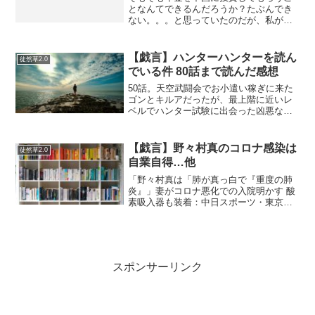
となんてできるんだろうか？たぶんでき
ない。。。と思っていたのだが、私が
idecoの証券口座に利用している楽天証券
だと、インデックスファンド海外新興国
（エマージング）株式というETF?を購入
【戯言】ハンターハンターを読ん
徒然草2.0
すれば、新興国…...
でいる件 80話まで読んだ感想
50話。天空武闘会でお小遣い稼ぎに来た
ゴンとキルアだったが、最上階に近いレ
ベルでハンター試験に出会った凶悪なラ
イバル"ヒソカ"に出会う。ゴンがヒソカ
を超えるためにネンを学び闘いに挑む。
ドラゴンボールのヤムチャっぽいやつ"カ
【戯言】野々村真のコロナ感染は
徒然草2.0
ストロ"と対戦する...
自業自得…他
「野々村真は「肺が真っ白で『重度の肺
炎』」妻がコロナ悪化での入院明かす 酸
素吸入器も装着：中日スポーツ・東京中
日スポーツ 」小山田圭吾のオリンピック
開会式への楽曲提供問題で「とりあえず
聞いてみよう」と◯ホなことを言ってい
た件については"はげ...
スポンサーリンク