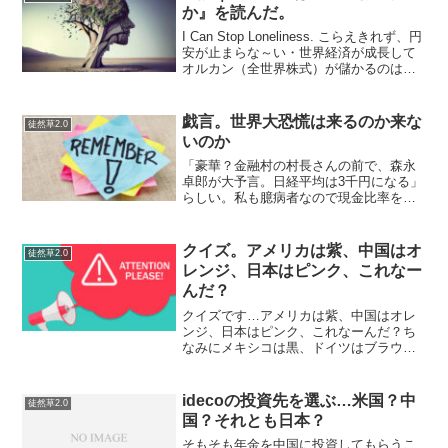
か』を読んだ。
I Can Stop Loneliness. こらえきれず、円
安が止まらな～い・世界経済が成長して
オルカン（全世界株式）が儲かるのは、
相対的に日本経済が凋落し、円安が進ん
でいるからだ――最近、そう捉え始めて
いる。また、日本の株価や不動産が値...
戯言。世界大恐慌は来るのか来な
徒然草2.0
いのか
「豪華？金融村の村長さんの前で、森永
卓郎が大予言。日経平均は3千円になる」
らしい。私も臆病者なので現金比率を増
やしているが…米国雇用統計は堅調。自
分をヘタレだと思うか、それとも慎重と
見るか。ま、現物なんだから最悪泡にな
クイズ。アメリカは紫、中国はオ
徒然草2.0
ってもいいじゃん、と楽...
レンジ、日本はピンク、これなー
んだ？
クイズです…アメリカは紫、中国はオレ
ンジ、日本はピンク、これなーんだ？ち
なみにメキシコは黒、ドイツはブラウン
だそうです。まあ、この法則に従えば試
してはいないが、インドネシアやバーレ
ーンやポーランドやモナコやカナダは赤
idecoの投資先を選ぶ…米国？中
徒然草2.0
寄りのピンクで、トルコや...
国？それとも日本？
そもそも年金を中国に投資してもらうこ