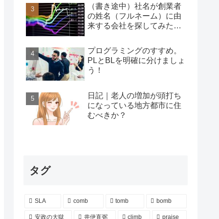
（書き途中）社名が創業者
の姓名（フルネーム）に由
来する会社を探してみた…
プログラミングのすすめ。
PLとBLを明確に分けましょ
う！
日記｜老人の増加が頭打ち
になっている地方都市に住
むべきか？
タグ
SLA
comb
tomb
bomb
安政の大獄
井伊直弼
climb
praise