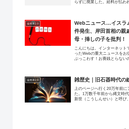
らずに廃業した。給料が払われ
Webニュース…イス
徒然草2.0
件発生、岸田首相の親
母・挿しの子を批判！
こんにちは。インターネットで
ったWebの重大ニュースを
ぶっこわす！お賽銭とらないの
雑歴史｜旧石器時代の
徒然草2.0
上のページへ行く20万年前に
た。1万数千年前から縄文時
新世（こうしんせい）と呼び、