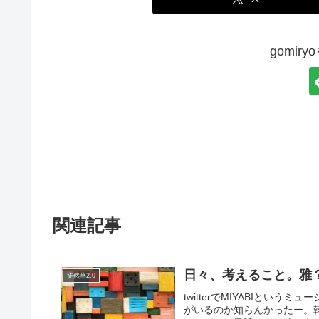
gomir
関連記事
日々、考えること。雅？MI
徒然草2.0
twitterでMIYABIと
がいるのか知らんかったー。