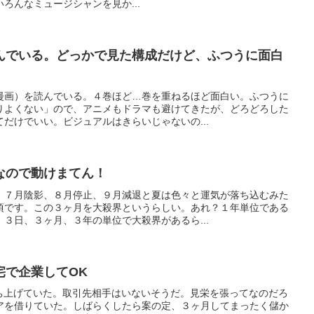
ろんなミュージシャンを見か...
んでいる。どっかで見た構成だけど、ふつうに面白
漫画）を読んでいる。４巻ほど…巻を重ねるほど面白い。ふつうに
りよくない」ので、アニメもドラマも避けてきたが、どろどろした
だけでいい。ビジュアルはきらいじゃないの...
なので動けまてん！
、７月陰影、８月停止、９月減退と夏は色々と運気が落ち込むみた
頃です。この３ヶ月を大殺界というらしい。あれ？１年単位である
３日、３ヶ月、３年の単位で大殺界があるら...
宅で企業してOK
立ち上げていた。取引先相手はいないそうだ。見栄を張ってなのだろ
アを借りていた。しばらくしたら案の定、３ヶ月してまったく儲か