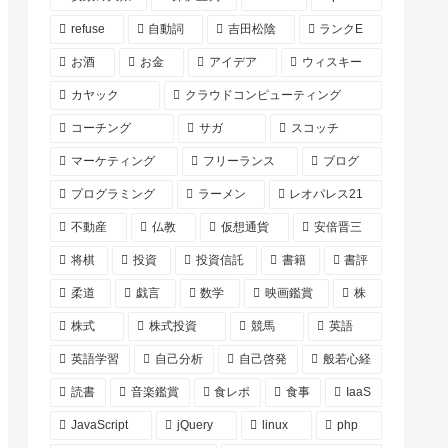
refuse
自動詞
吉田松陰
ランクE
お酒
お金
アイデア
ウィスキー
カヤック
クラウドコンピューティング
コーチング
サガ
スコッチ
マーケティング
フリーランス
ブログ
プログラミング
ラーメン
レオパレス21
不動産
仏教
仮想通貨
安倍晋三
将棋
投資
投資信託
書籍
書評
柔道
戯言
数学
映画鑑賞
株
株式
株式投資
競馬
英語
英語学習
自己分析
自己啓発
般若心経
読書
音楽鑑賞
食レポ
食事
IaaS
JavaScript
jQuery
linux
php