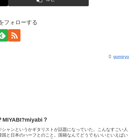
yoをフォローする
gomiryo
YABI?miyabi？
いうミュージシャンというかギタリストが話題になっていた。こんなすごい人
韓国と日本のハーフとのこと。国籍なんてどうでもいいといえばい