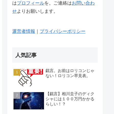
は
プロフィール
を。ご連絡は
お問い合わ
せ
よりお願いします。
運営者情報
｜
プライバシーポリシー
人気記事
戯言。お前はロリコンじゃ
ない！ロリコン早見表。
【戯言】相川圭子のディク
シャには１００万円かかる
らしい！？