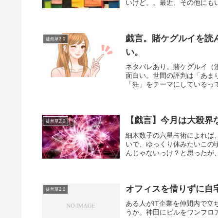
いけど。。最近、その他にもい
戯言。賭ケグルイを読
徒然草2.0
い。
ネタバレあり。賭ケグルイ（
面白い。世間の評判は「あま
「狂」をテーマにしているって
【戯言】今月は大殺界
徒然草2.0
細木数子の六星占術によれば
いで、ゆっくり休みたいこの
んじゃないっけ？と思ったが、
オフィスを借りずに自
徒然草2.0
ある人がIT企業を仲間内で
うか。神田にビルをワンフロ