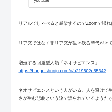
youtu.be
リアルでしゃべると感染するのでZoomで喋
リア充ではなく非リア充が生き残る時代がき
増殖する回避型人類「ネオサピエンス」
https://bungeishunju.com/n/n219602e55342
ネオサピエンスという人がいる。人を避けて
さが生む悲劇という論で語られているようだ