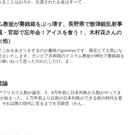
ることはおろか、出資されたお金はすべて...
ラム教徒が賽銭箱をぶっ壊す、長野県で散弾銃乱射事
戚・官邸で忘年会！アイスを食う！、木村花さんの
（他）
ごみをあさりをするのが趣味のgomiryoです。最近とても気にな
お伝えいたします。ガンビア共和国のイスラム教徒が神社で賽銭箱を
偉いねって思ったのわたしだけ。ま...
総論
アフリカで人類が誕生。3、4万年前に日本列島が人類がやってき
代が始まった。１万年前より以前の日本列島ができる前の時代を更
それ以降の現代に至るまでを完新世（かん...