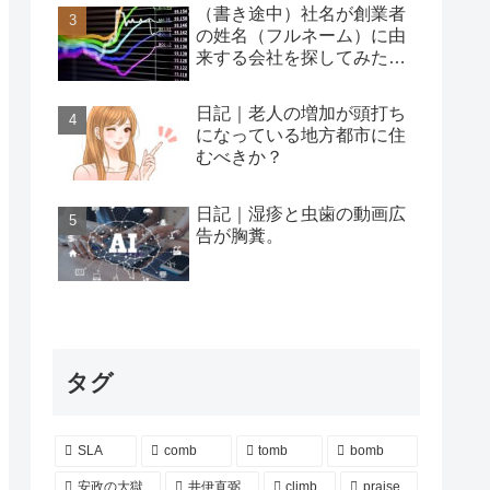
（書き途中）社名が創業者
の姓名（フルネーム）に由
来する会社を探してみた…
日記｜老人の増加が頭打ち
になっている地方都市に住
むべきか？
日記｜湿疹と虫歯の動画広
告が胸糞。
タグ
SLA
comb
tomb
bomb
安政の大獄
井伊直弼
climb
praise