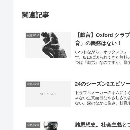
関連記事
【戯言】Oxford 
徒然草2.0
育」の義務はない！
いつもながら、オックスフォ
す。8/13に送られてきた無
つは『勤労』なのですが、勤労
24のシーズン2エピソ
徒然草2.0
トラブルメーカーのキムにふ
ゃない生真面目なやさしさの
ない。森のなかに住み。核戦争
雑思想史。社会主義と
徒然草2.0