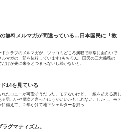
クラブの無料メルマガが間違っている…日本国民に「教
ードクラブのメルマガが、ツッコミどころ満載で非常に面白いで
料メルマガの一部を抜粋しています↓もちろん、国民の三大義務の一
だけが先に来るとつまらないし続かないと...
ード14を見ている
られたロニーが可愛そうだった。モテないけど、一線を超える悪じ
ある男…いや臆病と言ったほうがいいかもしれない。しかし、モテ
に備えて、２年かけて地下シェルターを掘っ...
プラグマティズム。