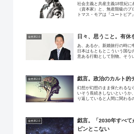
社会主義と共産主義18世紀
（資本家）と、無産階級のプ
トマス・モアは『ユートピア』
日々、思うこと。有休
徒然草2.0
あ、あるか。新婚旅行の時に
日本はもともとこういう国な
意ある行動として別物。そうい
戯言。政治のカルト的
徒然草2.0
幻想が幻想のまま保たれるな
いそう長続きしないというか
り返していると人間に関わるの
戯言。「2030年すべ
徒然草2.0
ピンとこない