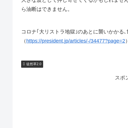
大きな波として押し寄せてくるかもしれませ
ら油断はできません。
コロナ｢大リストラ地獄｣のあとに襲いかかる
（
https://president.jp/articles/-/34477?page=2
徒然草2.0
スポ