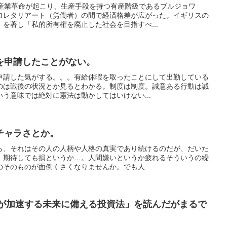
に産業革命が起こり、生産手段を持つ有産階級であるブルジョワ
ロレタリアート（労働者）の間で経済格差が広がった。イギリスの
を著し「私的所有権を廃止した社会を目指すべ...
を申請したことがない。
申請した気がする。。。有給休暇を取ったことにして出勤している
のは戦後の状況とか見るとわかる。制度は制度。誠意ある行動は誠
う意味では絶対に憲法は動かしてはいけない...
チャラさとか。
ら、それはその人の人柄や人格の真実であり続けるのだが、だいた
、期待しても損というか…。人間嫌いというか疲れるそういうの繰
そのものが面倒くさくなりませんか。でも人...
てが加速する未来に備える投資法」を読んだがまるで