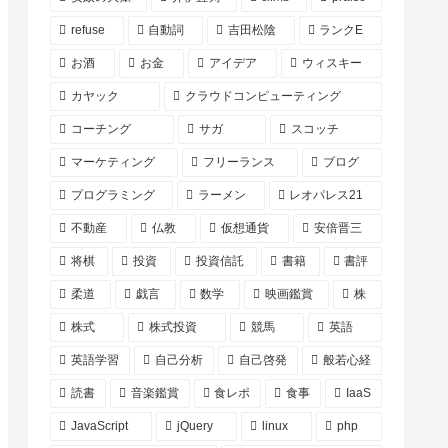
refuse
自動詞
吉田松陰
ランクE
お酒
お金
アイデア
ウィスキー
カヤック
クラウドコンピューティング
コーチング
サガ
スコッチ
マーケティング
フリーランス
ブログ
プログラミング
ラーメン
レオパレス21
不動産
仏教
仮想通貨
安倍晋三
将棋
投資
投資信託
書籍
書評
柔道
戯言
数学
映画鑑賞
株
株式
株式投資
競馬
英語
英語学習
自己分析
自己啓発
般若心経
読書
音楽鑑賞
食レポ
食事
IaaS
JavaScript
jQuery
linux
php