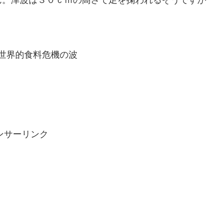
ん。津波は３０ｃｍの高さで足を掬われるそうですか
､世界的食料危機の波
）
ンサーリンク