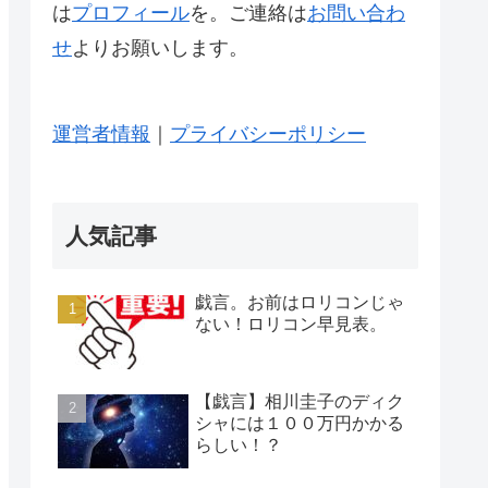
は
プロフィール
を。ご連絡は
お問い合わ
せ
よりお願いします。
運営者情報
｜
プライバシーポリシー
人気記事
戯言。お前はロリコンじゃ
ない！ロリコン早見表。
【戯言】相川圭子のディク
シャには１００万円かかる
らしい！？