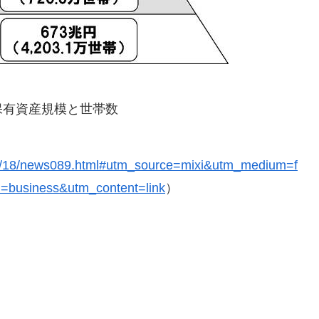
保有資産規模と世帯数
1812/18/news089.html#utm_source=mixi&utm_medium=f
business&utm_content=link
）