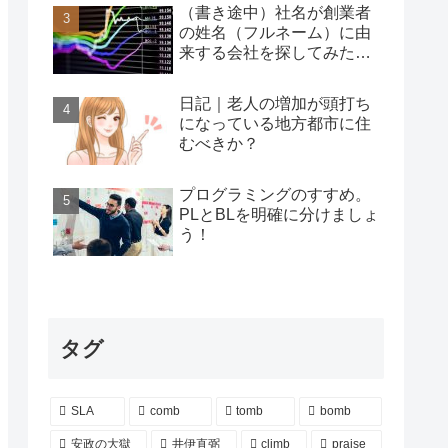
（書き途中）社名が創業者
の姓名（フルネーム）に由
来する会社を探してみた…
日記｜老人の増加が頭打ち
になっている地方都市に住
むべきか？
プログラミングのすすめ。
PLとBLを明確に分けましょ
う！
タグ
SLA
comb
tomb
bomb
安政の大獄
井伊直弼
climb
praise