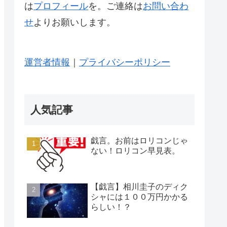
は
プロフィール
を。ご連絡は
お問い合わ
せ
よりお願いします。
運営者情報
｜
プライバシーポリシー
人気記事
戯言。お前はロリコンじゃ
ない！ロリコン早見表。
【戯言】相川圭子のディク
シャには１００万円かかる
らしい！？