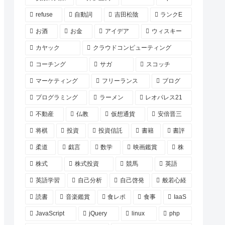
refuse
自動詞
吉田松陰
ランクE
お酒
お金
アイデア
ウィスキー
カヤック
クラウドコンピューティング
コーチング
サガ
スコッチ
マーケティング
フリーランス
ブログ
プログラミング
ラーメン
レオパレス21
不動産
仏教
仮想通貨
安倍晋三
将棋
投資
投資信託
書籍
書評
柔道
戯言
数学
映画鑑賞
株
株式
株式投資
競馬
英語
英語学習
自己分析
自己啓発
般若心経
読書
音楽鑑賞
食レポ
食事
IaaS
JavaScript
jQuery
linux
php