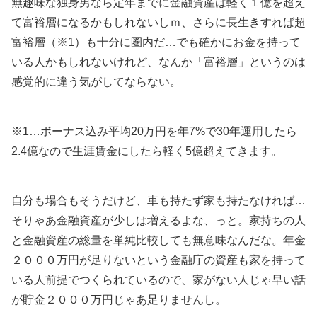
無趣味な独身男なら定年までに金融資産は軽く１億を超え
て富裕層になるかもしれないしｍ、さらに長生きすれば超
富裕層（※1）も十分に圏内だ…でも確かにお金を持って
いる人かもしれないけれど、なんか「富裕層」というのは
感覚的に違う気がしてならない。
※1…ボーナス込み平均20万円を年7%で30年運用したら
2.4億なので生涯賃金にしたら軽く5億超えてきます。
自分も場合もそうだけど、車も持たず家も持たなければ…
そりゃあ金融資産が少しは増えるよな、っと。家持ちの人
と金融資産の総量を単純比較しても無意味なんだな。年金
２０００万円が足りないという金融庁の資産も家を持って
いる人前提でつくられているので、家がない人じゃ早い話
が貯金２０００万円じゃあ足りませんし。