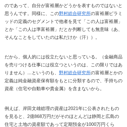
のであって、自分が富裕層かどうかを表すものではないと
思うんです。同様に、この
野村総合研究所
の富裕層ピラミ
ッドの定義のセグメントで他者を見て「この人は富裕層」
とか「この人は準富裕層」だとか判断しても無意味（あ、
そんなことをしていたのは私だけか（汗））。
だから、個人的には役立たないと思っている。（金融商品
を売りつける仕事には役立つというのは、この限りではあ
りません）…というのも、
野村総合研究所
の富裕層とかの
定義は純金融資産保有額をもとに分類するので、手持ちの
資産（住宅や自動車や貴金属）を含まないから。
例えば、岸田文雄総理の資産は2021年に公表されたもの
を見ると、2億868万円だがそのほとんどは静岡と広島の
住宅と土地の資産額であって定期預金が1000万円くら