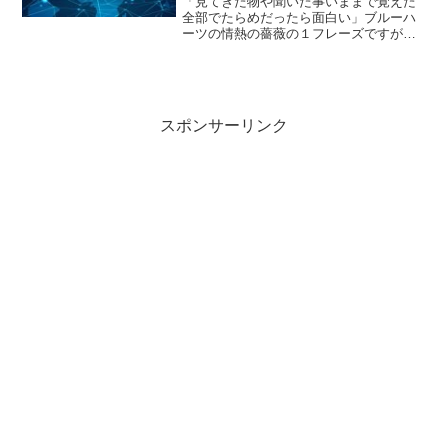
「見てきた物や聞いた事いままで覚えた
全部でたらめだったら面白い」ブルーハ
ーツの情熱の薔薇の１フレーズですが、
私たちが見聞きしてみたものはわりと時
代を経て変わったりする脆いもの。デタ
ラメと言うほどひどくもないが、嘘にな
ることなんてしょっちゅう...
スポンサーリンク