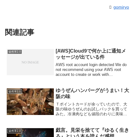
gomiryo
関連記事
[AWS]Cloud9で何か上に通知メ
徒然草2.0
ッセージが出ている件
AWS root account login detected We do
not recommend using your AWS root
account to create or work with
environments. Use...
ゆうぜんハンバーグがうまい！大
徒然草2.0
阪の味
Ｔポイントカードが余っていたので、大
阪の味ゆうぜんのお試しパックを買って
みた。冷凍肉なども値段のわりに美味し
いのだが、ネットで評判がいい「ハンバ
ーグ」は必食である。かなりの本格派で
レストランとかで１０００～１５００円
戯言。見栄を捨てて『ゆるく生き
徒然草2.0
で出されても満足できるレ...
る』という本を読んだ感想。