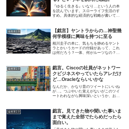
『ゆるく生きる』いなり…という人の本
を読んでいます。スローライフ生活のす
すめ。具体的な経済的な戦略が書いてあ
ればなにか参考になるかな？と思いまし
たが、そういうのはほぼ皆無でした。ど
っちかというとメンタルを整える方向に
【戯言】ヤントラからの…神聖幾
徒然草2.0
重きをおいている感じ。見...
何学模様に興味を持つに至る
相川圭子の本に、気もちを静めるヤント
ラとかいうカードの付録があって、これ
は何だろう？一体、何がルーツなの？…
と疑問に思っていました。まあ、眺めて
何か精神がいい方向に行くのならば眺め
るか…と思っていて、気になって最近よ
戯言。Ciscoの社員がネットワー
徒然草2.0
くネットで調べていました...
クビジネスやっていたらアレだけ
ど…Oracleならいいかな
なんだか、かなり昔のツイートにいいね
が…。つぶやいた覚えがないがこのツイ
ートわれながら興味深いというか、おも
しろいなぁ。Oracleならネットワークビ
ジネスやっていてもいいかな。Ciscoだっ
たら紛らわしいな。昔、ネットワークビ
戯言。見てきた物や聞いた事いま
徒然草2.0
ジネスってネ...
まで覚えた全部でたらめだったら
面白い。