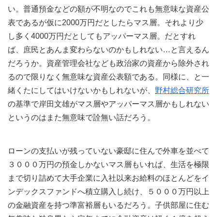
い。普通預金などの額が不明なのでこれも無意味な資産公
表であるが仮に2000万円だとしたらマス層。それより少
し多く4000万円だとしてもアッパーマス層。だとすれ
ば、庶民とあんま変わらないのかもしれない…と言えるん
だろうか。資産管理会社なども政治家の資産から除外され
るので限りなく無意味な資産公表額である。同様に、と一
緒くたにしてはいけないかもしれないが、
野村総合研究所
の基準で岸田文雄がマス層やアッパーマス層かもしれない
というのはまた無意味で詮無い話だろう。
ローンの支払いが残っていない豪邸に住んで外車を並べて
３０００万円の預金しかないマス層もいれば、生活を極限
まで切り詰めて大手企業に入社以来お給料のほとんどをイ
ンデックスファンドへ積立購入し続け、５０００万円以上
の金融資産を持つ準富裕層もいるだろう。子供部屋に住む