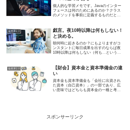
個人的な学習メモです。Javaのインター
フェースは何のためにあるのか？クラス
のメソッドを事前に定義するものだと理
解していた。もしくはメソッド一覧みた
いなものだと理解していた。しかし、そ
れはインターフェースなるものの解説
戯言。夜10時以降は何もしない！
徒然草2.0
の"一面"であって本質...
と決める。
朝何時に起きるのか？にもよりますがコ
ンスタントに毎日成果を出すのならば夜
10時以降は何もしない（何も…というの
は仕事のこと）ということを決めるのが
いいのではないかと思っています。ブロ
グを書いたり、本を読んだり、明日の仕
【財会】資本金と資本準備金の違
徒然草2.0
事の準備をする…ぐらい...
い
資本金も資本準備金も「会社に出資され
た資本（自己資本）」の一部であり、広
い意味ではどちらも資本金の一種と考え
て差し支えない。ただし、法的な性質と
取り扱いには明確な違いがある。資本準
備金は、会社に出資されたお金のうち資
本金に組み入れなかった残...
スポンサーリンク