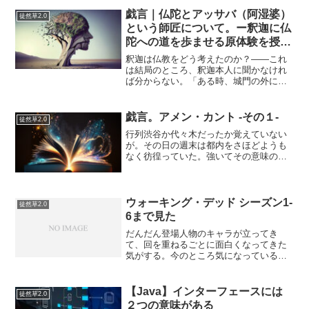
戯言｜仏陀とアッサバ（阿湿婆）
徒然草2.0
という師匠について。ー釈迦に仏
陀への道を歩ませる原体験を授け
た架空の人物ー
釈迦は仏教をどう考えたのか？――これ
は結局のところ、釈迦本人に聞かなけれ
ば分からない。「ある時、城門の外に出
て病人や死人に出会い、世界は苦しみに
満ちていると気づいた」など、後からさ
まざまな理由づけがなされている。しか
戯言。アメン・カント -その１-
徒然草2.0
し、後世の人々が腑に落ち...
行列渋谷か代々木だったか覚えていない
が。その日の週末は都内をさほどようも
なく彷徨っていた。強いてその意味のな
い行動に名前をつけるとすれば「散歩」
だ。というわけで、都内を散歩していた
んだと思う。人混みをさけて大通りから
１本入った人もまばらな道...
ウォーキング・デッド シーズン1-
徒然草2.0
6まで見た
だんだん登場人物のキャラが立ってき
て、回を重ねるごとに面白くなってきた
気がする。今のところ気になっているの
がリック。この人はシェーンによれば停
電で心肺停止はしたけど生き返った…て
ことは、この人自身に、そもそもなんら
【Java】インターフェースには
徒然草2.0
か秘密があるんではないか？...
２つの意味がある