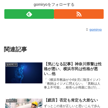
gomiryoをフォローする
gomiryo
関連記事
【気になる記事】神奈川県警は性
徒然草2.0
格が悪い、横浜市民は性格が悪
い…他
「《横浜市教諭が小4女児に陰湿イジメ》
「教師はイジメに問えない」「異動は人
事上不可能」…校長らが両親に告げた言
葉 | 文春オンライン」ほう、とうとう横
浜市の教諭はここまでやるようになった
か…て知り合いもいるので大きな声では
【戯言】否定も肯定も大差ない
徒然草2.0
言えないが、ブラッ...
ずっとこの道が正しいと思いこんで歩ん