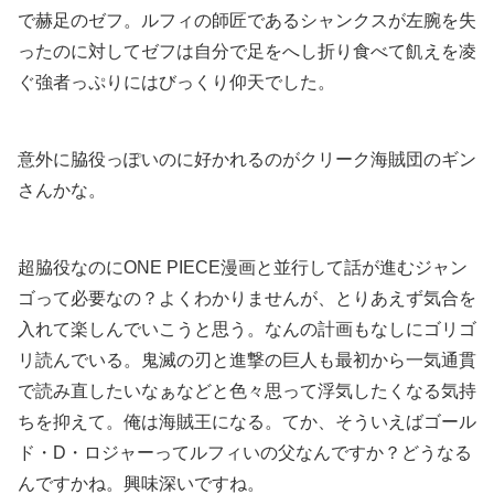
で赫足のゼフ。ルフィの師匠であるシャンクスが左腕を失
ったのに対してゼフは自分で足をへし折り食べて飢えを凌
ぐ強者っぷりにはびっくり仰天でした。
意外に脇役っぽいのに好かれるのがクリーク海賊団のギン
さんかな。
超脇役なのにONE PIECE漫画と並行して話が進むジャン
ゴって必要なの？よくわかりませんが、とりあえず気合を
入れて楽しんでいこうと思う。なんの計画もなしにゴリゴ
リ読んでいる。鬼滅の刃と進撃の巨人も最初から一気通貫
で読み直したいなぁなどと色々思って浮気したくなる気持
ちを抑えて。俺は海賊王になる。てか、そういえばゴール
ド・D・ロジャーってルフィいの父なんですか？どうなる
んですかね。興味深いですね。