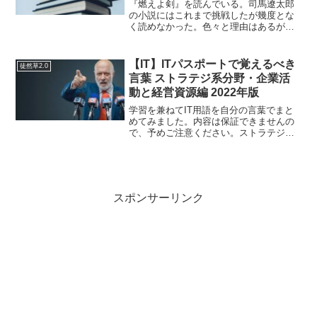
ところ。
『燃えよ剣』を読んでいる。司馬遼太郎
の小説にはこれまで挑戦したが幾度とな
く読めなかった。色々と理由はあるが、
作者の考えがストレートに書かれている
から嫌いなのだ。例えばこれ↓今夜は、府
中の六社明神の祭礼であった。俗に、く
【IT】ITパスポートで覚えるべき
徒然草2.0
らやみ祭といわれる。歳...
言葉 ストラテジ系分野・企業活
動と経営資源編 2022年版
学習を兼ねてIT用語を自分の言葉でまと
めてみました。内容は保証できませんの
で、予めご注意ください。ストラテジ系
分野・企業活動と経営資源編経営理念経
営理念…会社の経営をしていくための理
念。それ以上の解説は、特にいらないの
ではないかと…。株主総...
スポンサーリンク