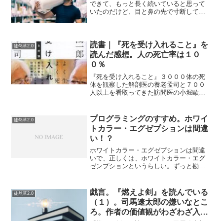
できて、もっと長く続いていると思って
いたのだけど、目と鼻の先で寸断してい
ると気づいた時…まだ引き返して別の道
を探す手段もあるのかもしれないが今更
そうするのも面倒くさいというか、もう
この道で俺は生きてきたの...
読書｜『死を受け入れること』を
徒然草2.0
読んだ感想。人の死亡率は１０
０％
『死を受け入れること』３０００体の死
体を観察した解剖医の養老孟司と７００
人以上を看取ってきた訪問医の小堀歐一
郎の対談。なぜ日本人は必然的に生者に
訪れる死を特別なものとして扱うのか？
という問いに、死人と向き合ってきた老
プログラミングのすすめ。ホワイ
徒然草2.0
人たちが語り合う薄い対談...
トカラー・エグゼプションは間違
い！？
ホワイトカラー・エグゼプションは間違
いで、正しくは、ホワイトカラー・エグ
ゼンプションというらしい。ずっと勘違
いしていた。プログラミングだと異常が
起きた時に行いたい例外処理のことを
exceptionと言うので、そっちの言葉だと
戯言。『燃えよ剣』を読んでいる
徒然草2.0
思っていた。ex...
（１）。司馬遼太郎の嫌いなとこ
ろ。作者の価値観がわざわざ入る