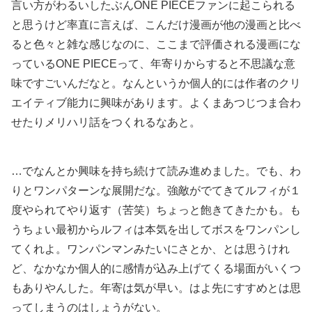
言い方がわるいしたぶんONE PIECEファンに起こられる
と思うけど率直に言えば、こんだけ漫画が他の漫画と比べ
ると色々と雑な感じなのに、ここまで評価される漫画にな
っているONE PIECEって、年寄りからすると不思議な意
味ですごいんだなと。なんというか個人的には作者のクリ
エイティブ能力に興味があります。よくまあつじつま合わ
せたりメリハリ話をつくれるなあと。
…でなんとか興味を持ち続けて読み進めました。でも、わ
りとワンパターンな展開だな。強敵がでてきてルフィが１
度やられてやり返す（苦笑）ちょっと飽きてきたかも。も
うちょい最初からルフィは本気を出してボスをワンパンし
てくれよ。ワンパンマンみたいにさとか、とは思うけれ
ど、なかなか個人的に感情が込み上げてくる場面がいくつ
もありやんした。年寄は気が早い。はよ先にすすめとは思
ってしまうのはしょうがない。