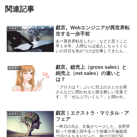
関連記事
戯言。Webエンジニアが異世界転
徒然草2.0
生する一歩手前
あー異世界転生したい…などと思うこと
早１８年。人間ならば成人しちゃうくら
いの月日を気がつけば仕事してきたんだ
な。けれど、一人前になったん
か？？？。。。わからん。なにがしかの
仕事をしてお金を得ているということ
戯言。総売上（gross sales）と
徒然草2.0
は…一応、仕事になっているのか？？...
純売上（net sales）の違いと
は？
「グロスは？」ふいに目上の人とかお客
さんなどに聞かれると困る難しい言葉で
す。で「ぜんぶでいくら？」と聞かれれ
ば回答が可能なのに、グロスという言葉
の性格な意味が答えられないというや
つ。ちなみに、グロスの対義語はネッ
戯言｜エクストラ・マリタル・ア
徒然草2.0
ト。結論から性格な意味を言っ...
フェア
一昨日のXは、文集がリークした、永野芽
郁って俳優と田中圭って俳優の不倫疑惑
で話はもちきりだった。前は江頭2:50が