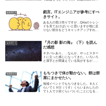
やりすぎ？で騒がしかっただけに、何も
知らない私はこの女優なんなのかな？と
思っていた。江頭2:50もだいぶ意図して
戯言。ITエンジニアが参考にすべ
徒然草2.0
抑えているのに...
きサイト。
ある人の受け売りですが…Qiitaのトレン
ドを見ておけばいいと思いますが他に足
りない部分をどうキャッチアップすれば
いいのか？自分はTwitterでいいと思って
いましたが、ネタツイばかりというか無
駄な広告も多いし、あんまり情報を取得
『月の影 影の海』（下）を読ん
徒然草2.0
する場所に...
だ感想
ネタバレあり。…なんか、やっとスター
トに立った感じになってきた。いろいろ
と漢字とか間違えている気がするが…気
にせずに書いておきます。「十二国記」
は結論から言ってしまえば…自らの浅ま
しさや卑しさや、他人と向き合うのに怠
もちつきで体が動かない。餅は餅
徒然草2.0
惰であったと自覚する陽子...
屋にまかせたい。
地域イベントでもちつきをした。８人く
らいで１９臼（うす）くらいまわしたの
で１人で２回ぐらいついたことになる？
全身筋肉痛２日目。もちつきは全身運動
になる。上半身が基本的に疲れるが、足
も腰も適度に疲れているし、健康にいい