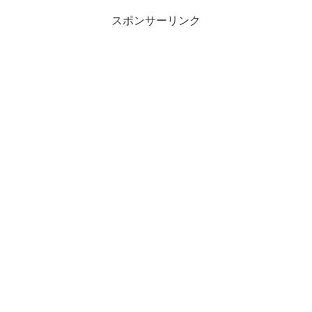
と思う。１週間に２回ぐら...
スポンサーリンク