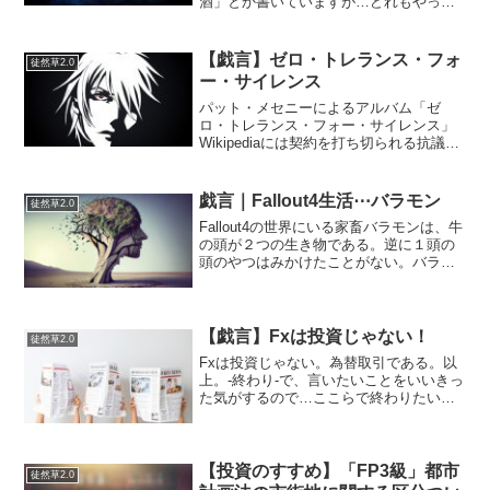
酒」とか書いていますが…どれもやって
ねー汗…ってことに気づきました（今
更）。コロナとか関係なくやっていな
い。コロナのせいでお酒を飲む機会も減
【戯言】ゼロ・トレランス・フォ
徒然草2.0
りましたし、家では飲みません。...
ー・サイレンス
パット・メセニーによるアルバム「ゼ
ロ・トレランス・フォー・サイレンス」
Wikipediaには契約を打ち切られる抗議の
ためだとか、作りたいものを作ったとか
半組織的なノイズとかビートからの開放
とか、色々と言われているとのこと。…
戯言｜Fallout4生活⋯バラモン
徒然草2.0
結局よくわかりま...
Fallout4の世界にいる家畜バラモンは、牛
の頭が２つの生き物である。逆に１頭の
頭のやつはみかけたことがない。バラモ
ン（ブラフマン）と言えば古代ヴェーダ
（書物であり宗教）の階級（カースト）
における最高位であり、それはヒンドゥ
教にも引き継が...
【戯言】Fxは投資じゃない！
徒然草2.0
Fxは投資じゃない。為替取引である。以
上。-終わり-で、言いたいことをいいきっ
た気がするので…ここらで終わりたいの
ですが…それではいくらなんでも簡潔過
ぎるので、なんかSEOのためにも駄文を
書いておきます。はい。…Fx投資という
言葉があります...
【投資のすすめ】「FP3級」都市
徒然草2.0