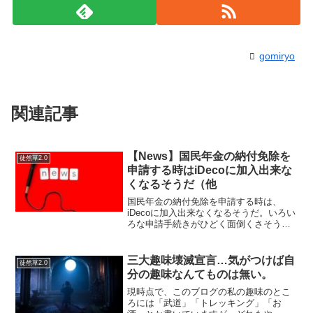
gomiryo
関連記事
【News】国民年金の納付免除を
徒然草2.0
申請する時はiDecoに加入出来な
くなるそうだ（他
国民年金の納付免除を申請する時は、
iDecoに加入出来なくなるそうだ。いろい
ろな申請手続きがひどく面倒くさそうだ
「失業したらiDeCoの落とし穴にハマった
件 - 35歳からの中二病エンジニア」つー
か、失業中に国民年金もiDecoも支払っ
三大趣味壊滅宣言…気がつけば自
徒然草2.0
て、...
分の趣味なんてものは無い。
現時点で、このブログの私の趣味のとこ
ろには「武道」「トレッキング」「お