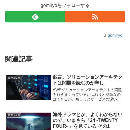
gomiryoをフォローする
gomiryo
関連記事
戯言。ソリューションアーキテク
徒然草2.0
トは問題を読むのが辛し
AWSソリューションアーキテクトの問題
を解きまくっているが…わりと簡単なの
はできるが、ちょっとサービスの深いと
ころにふれられると、ぜーんぜんわから
ない。という状態で右往左往している。
なかなか効率よく学習できている気がし
海外ドラマとか、よくわからない
徒然草2.0
ない。問題を解きまくれ...
ので、いまさら「24 -TWENTY
FOUR- 」を見ている その1