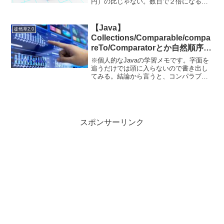
円）の比じゃない。数日で２倍になるこ
ともあれば半分になってしまうことも別
に珍しくない。金融危機が起こればすっ
からかんになる。長期のチャートを見て
【Java】
徒然草2.0
徐々に上がっている株...
Collections/Comparable/compa
reTo/Comparatorとか自然順序と
か
※個人的なJavaの学習メモです。字面を
追うだけでは頭に入らないので書き出し
てみる。結論から言うと、コンパラブル
（Comparable）というインターフェース
のコンペアトゥ（compareTo）メソッド
で自然順序付けができ、コンパレータ
（C...
スポンサーリンク