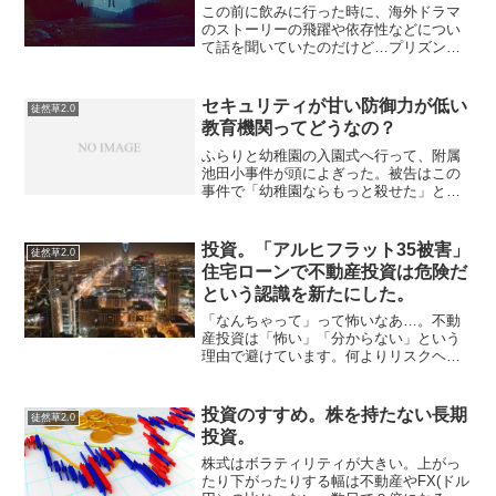
この前に飲みに行った時に、海外ドラマ
のストーリーの飛躍や依存性などについ
て話を聞いていたのだけど…プリズンブ
レイクも24も1話しか見ていないので、分
かったような分からなかった感じになっ
た。アマゾンプライムで見られるものか
セキュリティが甘い防御力が低い
徒然草2.0
ら見ていこうと思って...
教育機関ってどうなの？
ふらりと幼稚園の入園式へ行って、附属
池田小事件が頭によぎった。被告はこの
事件で「幼稚園ならもっと殺せた」と言
っている。この世の不条理を、わざわざ
殺人事件で表現ことに、憤りを感じるわ
けだが…まあ、それはともかく、なん
投資。「アルヒフラット35被害」
徒然草2.0
で、附属池田小事件をふと思...
住宅ローンで不動産投資は危険だ
という認識を新たにした。
「なんちゃって」って怖いなあ…。不動
産投資は「怖い」「分からない」という
理由で避けています。何よりリスクヘッ
ジがしにくいと思います。証券化された
REITとかは分散させやすくていいと思い
ますが、ただほんまもんの不動産を扱っ
投資のすすめ。株を持たない長期
徒然草2.0
ている人からすれば、...
投資。
株式はボラティリティが大きい。上がっ
たり下がったりする幅は不動産やFX(ドル