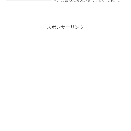
す。と言ったら大げさですか。でも、そ
うしたら、あたりまえな話ですが、図書
館のあらゆる本が、自宅で読めるように
なります。他人にシェアすることはでき
ませんが、個人的な利用で...
スポンサーリンク