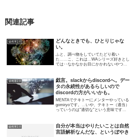
関連記事
どんなときでも、ひとりじゃな
徒然草2.0
い。
ふと、調べ物をしていてたどり着い
た……こ、これは…WAシリーズ好きとし
ては‥なかなかお目にかかれないやつ
だ。歌っている人と作曲者がいるとい
う…WA2はリアルタイムでやらず、あん
ま知らないんだけど…WA3ははまった。
戯言。slackからdiscordへ。デー
徒然草2.0
などと暇つぶししている場合...
タの永続性があるらしいので
discordの方がいいかも。
MENTAでテキトーにメンターやっている
gomiryoです。…いや、テキトー（適当）
っていうのは"適切な"という意味です。
けして"いい加減な"という意味ではあり
ません。…いや、"いい加減"というの
は"良い加減"ってことはポジティブで良
自分が本当はやりたいことは自然
徒然草2.0
い意味...
言語解析なんだな、というぼやき