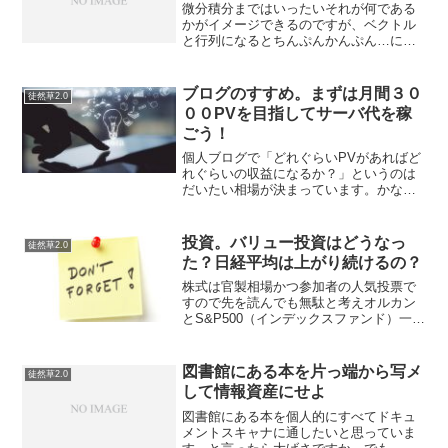
微分積分まではいったいそれが何である
かがイメージできるのですが、ベクトル
と行列になるとちんぷんかんぷん…にな
ってしまう。たぶんそのへんの数学の体
系的知識という観点から総じてよくわか
っていないので、そのへんを勉強しない
ブログのすすめ。まずは月間３０
徒然草2.0
ことには機械学習・AI・...
００PVを目指してサーバ代を稼
ごう！
個人ブログで「どれぐらいPVがあればど
れぐらいの収益になるか？」というのは
だいたい相場が決まっています。かなり
ざっくり低めに言うと、だいたい
0.1PV=1円です。１００PVあれば月１０
円ぐらいの売上があるのと等しいという
投資。バリュー投資はどうなっ
徒然草2.0
ことになります。（G...
た？日経平均は上がり続けるの？
株式は官製相場かつ参加者の人気投票で
すので先を読んでも無駄と考えオルカン
とS&P500（インデックスファンド）一択
で全方向的に対応しようとしています。
そういう意味では低PER,低PBRの株を買
う戦略は捨てました。この株式戦略をと
図書館にある本を片っ端から写メ
徒然草2.0
るひとは私の...
して情報資産にせよ
図書館にある本を個人的にすべてドキュ
メントスキャナに通したいと思っていま