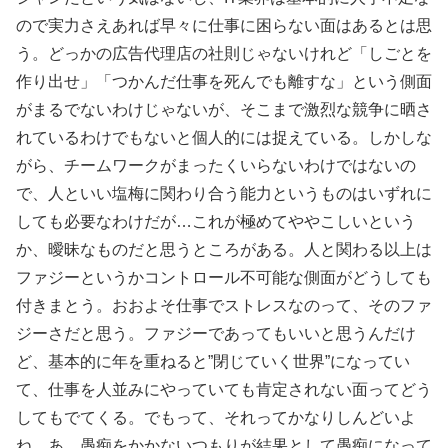
ので実力さえあれば早々に仕事に困らない面はあるとは思
う。どっかの広告代理店の社則じゃないけれど「しごとを
作り出せ」「つかんだ仕事を死んでも離すな」という側面
がまるでないわけじゃないが、そこまで激烈な競争に晒さ
れているわけでもないと個人的には捉えている。しかしな
がら、チームワークがまったくいらないわけではないの
で、人といい塩梅に関わり合う能力というものはいずれに
しても必要なわけだが…これが極めてややこしいという
か、曖昧なものだと思うところがある。人と関わる以上は
ファジーというかコントロール不可能な側面がどうしても
付きまとう。おおよそ仕事でストレスなのって、そのファ
ジーさだと思う。ファジーであってもいいと思うんだけ
ど、基本的に年を重ねると”閉じていく世界”になってい
て、仕事を人並みにやっていても肯定されない面ってどう
してもでてくる。でもって、それってかなりしんどいよ
ね。あ、愚痴をかかないつもりが結果として愚痴になって