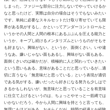
しまった。ファジーな部分に注力しないでやっていけるか
なと思ったけど、実際は自分の場合はそうでもないみたい
です。単純に必要なスキルセットだけ取り寄せていても限
界がある気がするし、かといってアンダーコントロールと
いうかその人間と人間の根本にあるぶぶんを圧える能力と
いうか、キープし続けるメンタリズムというものがそもそ
も好まない。興味がない。というか、面倒くさい。いや違
うなあ。嫌いじゃない面もあるし、興味がない面もある。
面倒くさいのは確かだが、積極的に人と関わっていきたい
という思いもある。意味があることだと思っているが…適
切に言うなら「無意味だと思っている」という表現が適切
である気がする。嫌いだったら好きになる努力も少しはで
きるかもしれないが、無意味だと思っていることを有意味
に仕立て上げるというのは、ちょっとやそっと一筋縄では
いかないだろう。今から人間に興味を持とうと言っても、
無理にもほどがある。おそらくだが、時間の経過とか経験