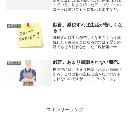
飲んだ翌日は頭が働かない。判断力が鈍
っている。決まり切ったアルゴリズムの
コードは書けても人に指示を出すなどの
調整は難しい。お酒を飲まずにいた方が
コンスタントに仕事はできる気がする
が、酒を飲まずにはいられない？酒は一
戯言。減税すれば生活が苦しくな
徒然草2.0
期一会を繋ぐもの。新しい発...
る？
減税すれば生活が苦しくなる？ふつう減
税したら生活が楽になるのでは？歴史の
話でもそう習わなかった？政治家の米山
隆一（よねやまりゅういち）曰く、減税
すると生活が苦しくなるそうだ。また、
減税するとハイパーインフレになるそう
戯言。あまり感謝されない商売。
徒然草2.0
だ。立憲民主党の政治の責...
世の中には、あまり感謝されない商売が
ある。これは私の主観に過ぎないのかも
しれないのですが…ここでいう「あまり
感謝されない商売」とは、本来、何事も
なければ「費用がかからずに済んだかも
しれない」ことに対して行われる、サー
ビスのことだ。お金が支払...
スポンサーリンク