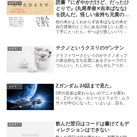
読書『にぎやかだけど、だったひ
徒然草2.0
とりで』(丸尾孝俊✕吉本ばなな)
を読んだ。怪しい金持ち兄貴の
本。
何の本かよくわからず吉本ばななの本が
自己啓発のところにあるの珍しいと思っ
て手にとったら、やっぱり怪しいバリの
大富豪の丸尾孝俊という人を兄貴と呼ぶ
対談本であった。吉本ばななってこんな
仕事しているんだ。目次にもあるとおり
テクノというクスリのゲンテン
徒然草2.0
「３歳から一人で生きてき...
クラフトワークというのがテクノポップ
の原点的な立ち位置にあるグループの１
つらしい。たしかに、ぜんぜんアリがち
な感じが原点なんだな…と思わせる？テ
クノが好きだがテクノってなんだか分か
っていない。定義をすると言われると難
しい。てか、考える必要も...
Zガンダム 24話まで見た。
徒然草2.0
OPの音楽は変わらないがアニメが変わ
り、Zガンダム・カミーユとフォウ・ムラ
サメが中心になった。いよいよ、話も佳
境ということなのか。でも、なんかこう
アニメに入り込めていないな^^;サラに裏
切られ涙するカツがどうでもよすぎる^^;
なんでもかんで...
飲んだ翌日はコードは書けてもデ
徒然草2.0
ィレクションはできない