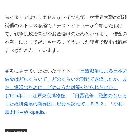
※イタリアは知りませんがドイツも第一次世界大戦の戦後
補償のストレスを経てナチス・ヒトラーが台頭したわけ
で、戦争は政治問題やお金儲けのためというより「借金の
不満」によって起こされる…そういった観点で歴史は観察
すべきだと思っています。
参考にさせていただいたサイト→「
日露戦争による日本の
借金はどれくらいで、どのくらいの期間で返済したか。ま
た、返済のために、どのような対策がとられたのか。
(2015年） – 江戸東京博物館
」「
日露戦争 戦勝のもたら
した経済発展の新要因 – 歴史を訪ねて ＢＢ２
」「
小村
壽太郎 – Wikipedia
」