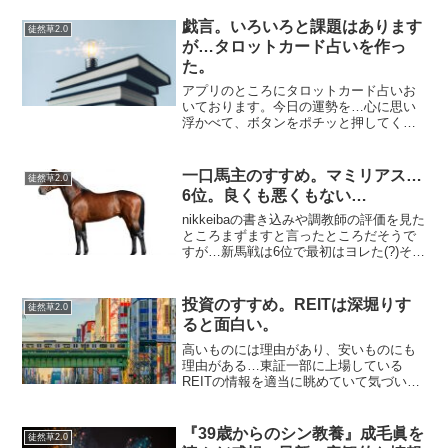
戯言。いろいろと課題はあります
徒然草2.0
が…タロットカード占いを作っ
た。
アプリのところにタロットカード占いお
いております。今日の運勢を…心に思い
浮かべて、ボタンをポチッと押してくだ
さい。そのカードが今日のあなたの運勢
です。WordPressでWebアプリをつくっ
てわかった課題。プラグインを使用した
一口馬主のすすめ。マミリアス…
徒然草2.0
JavaScr...
6位。良くも悪くもない…
nikkeibaの書き込みや調教師の評価を見た
ところまずますと言ったところだそうで
すが…新馬戦は6位で最初はヨレた(?)そう
ですが及第点の走りだったそうで…「良
くも悪くもない馬」ってところだけは徹
底している感じがすごいですね。良くも
投資のすすめ。REITは深堀りす
徒然草2.0
悪くもな...
ると面白い。
高いものには理由があり、安いものにも
理由がある…東証一部に上場している
REITの情報を適当に眺めていて気づいた
ことを書いていきたいと思います。都市
部のマンションや日本人の生活に必要な
物件に投資をしていけば、少子高齢化＆
『39歳からのシン教養』成毛眞を
徒然草2.0
人口減少や経済ゼロ成長...