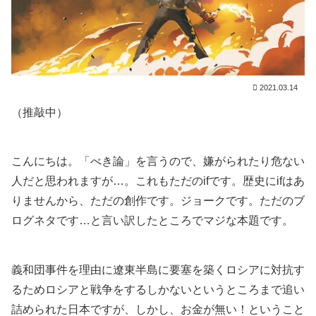
2021.03.14
（推敲中）
こんにちは。「べき論」を言うので、嫌がられたり危ない
人だと思われますが…。これもただのifです。歴史にifはあ
りませんから、ただの創作です。ジョークです。ただのブ
ログネタです…と言い訳したところでマジな本題です。
義和団事件を理由に遼東半島に要塞を築くロシアに対抗す
るためロシアと戦争をするしかないというところまで追い
詰められた日本ですが、しかし、お金が無い！ということ