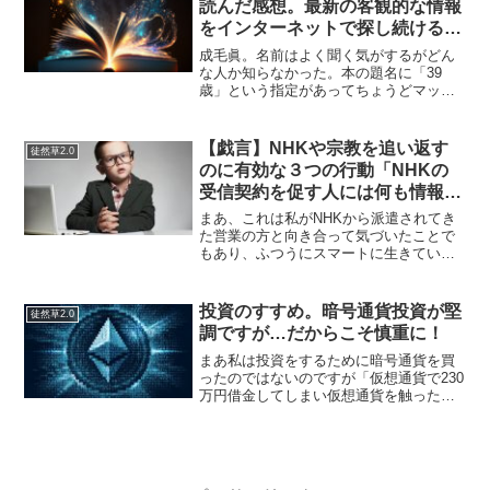
読んだ感想。最新の客観的な情報
をインターネットで探し続ける技
術。
成毛眞。名前はよく聞く気がするがどん
な人か知らなかった。本の題名に「39
歳」という指定があってちょうどマッチ
したので手に取った。内容は…客観的な
白黒はっきりした（哲学のような曖昧で
はない）情報を集めて、ビジネスに繋げ
【戯言】NHKや宗教を追い返す
徒然草2.0
るためフックにつかって、...
のに有効な３つの行動「NHKの
受信契約を促す人には何も情報を
与えなくていい！」
まあ、これは私がNHKから派遣されてき
た営業の方と向き合って気づいたことで
もあり、ふつうにスマートに生きていれ
ば気がつくことではあるんですが…（突
然ですが）どうせ人と人はわかりあえな
いじゃないですか。…なので、そもそも
投資のすすめ。暗号通貨投資が堅
徒然草2.0
分かりあえない人と話し...
調ですが…だからこそ慎重に！
まあ私は投資をするために暗号通貨を買
ったのではないのですが「仮想通貨で230
万円借金してしまい仮想通貨を触ったこ
と、借金、家族、破産したことを切実に
noteへ記録します。｜tasuku616｜note」
だからこそ今は加熱し過ぎだと疑うべき
時...