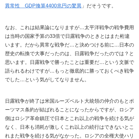
異常性 GDP換算4400兆円の驚異
」だそうです。
なお、これは結果論になりますが…太平洋戦争の戦争費用
は当時の国家予算の33倍で日露戦争のときとはまた桁違
います。だから異常な戦争だ…と決めつける前に…日本の
歴史の転換で大事だったのは、日露戦争だったのでは？と
思います。日露戦争で勝ったことは重要だ…という文脈で
語られるわけですが…もっと徹底的に勝っておくべき戦争
でした…という気がしてなりません。
日露戦争が終了は米国ルーズベルト大統領の仲介のもとポ
ーツマス条約が結ばれることになったからですが、ロシア
側はロシア革命鎮圧で日本とこれ以上の戦争を続ける気が
なく、日本も消耗が激しくこれ以上の続行はできないとこ
れまた戦争を続ける気がなかった。ロシアの全権大使ハリ