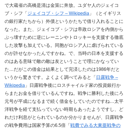
で大蔵省の高橋是清は金策に奔放。ユダヤ人のジェイコ
ブ・シフ「
ジェイコブ・シフ – Wikipedia
」（とイギリス
の銀行家たちから）外債というかたちで借り入れることに
なった。また、ジェイコブ・シフは帝政ロシアを内側から
ぶっ壊すために逆にレーニンやトロッキーを支援する徹底
した攻撃も加えている。同胞がロシア人に虐げられている
のが許せなかったんですかね。で、当時の日本を支援する
のはある意味で敵の敵は友ということで理にかなってい
た…だがこの借金は結果として完済したのは1986年だと
いうから驚きです。よくよく調べてみると「
日露戦争 –
Wikipedia
」日露戦争後にロスチャイルド家の投資銀行か
らまたお金を借りているんですね。戦争に勝利した後にろ
元号が平成になるまで続く借金をしていたのですね…太平
洋戦争を経て支払っていない時期もあったようですし、ど
れだけ利息がとられているのか分かりませんが、日露戦争
の戦争費用は国家予算の6.5倍「
戦費でみる大東亜戦争の