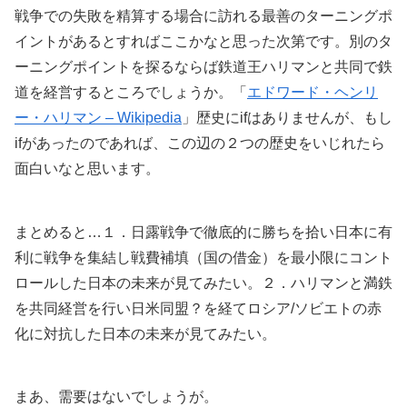
戦争での失敗を精算する場合に訪れる最善のターニングポ
イントがあるとすればここかなと思った次第です。別のタ
ーニングポイントを探るならば鉄道王ハリマンと共同で鉄
道を経営するところでしょうか。「
エドワード・ヘンリ
ー・ハリマン – Wikipedia
」歴史にifはありませんが、もし
ifがあったのであれば、この辺の２つの歴史をいじれたら
面白いなと思います。
まとめると…１．日露戦争で徹底的に勝ちを拾い日本に有
利に戦争を集結し戦費補填（国の借金）を最小限にコント
ロールした日本の未来が見てみたい。２．ハリマンと満鉄
を共同経営を行い日米同盟？を経てロシア/ソビエトの赤
化に対抗した日本の未来が見てみたい。
まあ、需要はないでしょうが。