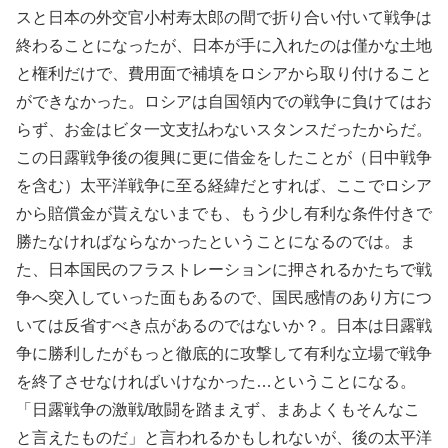
スと日本の外交官小村寿太郎の間で折り合い付いて戦争は
終わることになったが、日本が手に入れたのは僅かな土地
と権利だけで、費用面で補填をロシアから取り付けること
ができなかった。ロシアは自国領内での戦争に負けてはお
らず、お金はビタ一文支払わないスタンスだったからだ。
この日露戦争後の復興に更に借金をしたことが（日中戦争
を含む）太平洋戦争に至る経緯だとすれば、ここでロシア
から賠償金が貰えないまでも、もう少し有利な条件付きで
勝たなければならなかったということになるのでは。ま
た、日本国民のフラストレーションに押されるかたちで戦
争へ突入していった面もあるので、国民感情のあり方につ
いては反省すべき点があるのではないか？。日本は日露戦
争に勝利したがもっと徹底的に攻撃して有利な立場で戦争
を終了させなければいけなかった…ということになる。
「日露戦争の激戦/敢闘を踏まえず、まあよくもそんなこ
と言えたものだ」と言われるかもしれないが、後の太平洋