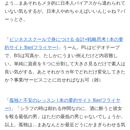
よう…まあそれもメタ的に日本人バイアスから逃れられて
いない気もするが。日本人やめちゃえばいいんじゃね？パ
ーッとさ。
「
ビジネススクールで身につける 会計×戦略思考 | 本の要
約サイト flier(フライヤー)
」うーん。PLはビデオテープ
で、BSは写真か、たしかにうまい例えだけど内容難し
い。単純に資産を５つに分割して大きさ見るだけで素人は
良い気がする。あとそれが５カ年でどれだけ変化してきた
か？事業/サービスごとに出せればなお可（雑）
「
孤独と不安のレッスン | 本の要約サイト flier(フライヤ
ー)
」「シラフの時は頼れる仲間なのに、酒に酔うと彼女
を殴る最低の男」はただの最低の男じゃないでしょうか。
以上。孤独は…まあなんとか最近どうにかまぎらわせる気