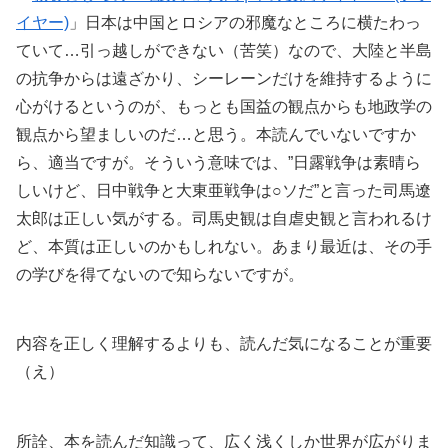
イヤー)
」日本は中国とロシアの邪魔なところに横たわっ
ていて…引っ越しができない（苦笑）なので、大陸と半島
の抗争からは遠ざかり、シーレーンだけを維持するように
心がけるというのが、もっとも国益の観点からも地政学の
観点から望ましいのだ…と思う。本読んでいないですか
ら、適当ですが。そういう意味では、”日露戦争は素晴ら
しいけど、日中戦争と大東亜戦争は○ソだ”と言った司馬遼
太郎は正しい気がする。司馬史観は自虐史観と言われるけ
ど、本質は正しいのかもしれない。あまり最近は、その手
の学びを得てないので知らないですが。
内容を正しく理解するよりも、読んだ気になることが重要
（え）
所詮、本を読んだ知識って、広く浅くしか世界が広がりま