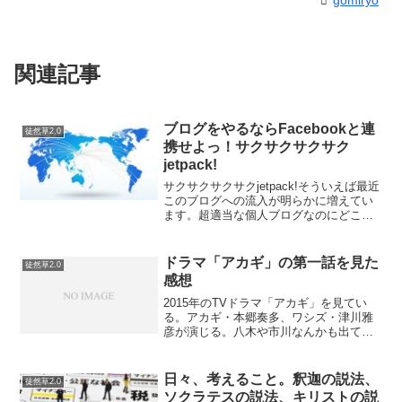
関連記事
ブログをやるならFacebookと連
徒然草2.0
携せよっ！サクサクサクサク
jetpack!
サクサクサクサクjetpack!そういえば最近
このブログへの流入が明らかに増えてい
ます。超適当な個人ブログなのにどこか
ら入ってくるのでしょうか？って思って
いて別に分析しているわけではないので
すが、１つにFacebookへjetpackを使用...
ドラマ「アカギ」の第一話を見た
徒然草2.0
感想
2015年のTVドラマ「アカギ」を見てい
る。アカギ・本郷奏多、ワシズ・津川雅
彦が演じる。八木や市川なんかも出てく
るのかと思ったが、鷲巣麻雀からのスタ
ート。これで、だいじょうぶなのか？と
思ったが、１話からビリビリ痺れる感じ
日々、考えること。釈迦の説法、
徒然草2.0
で、とても面白かった...
ソクラテスの説法、キリストの説