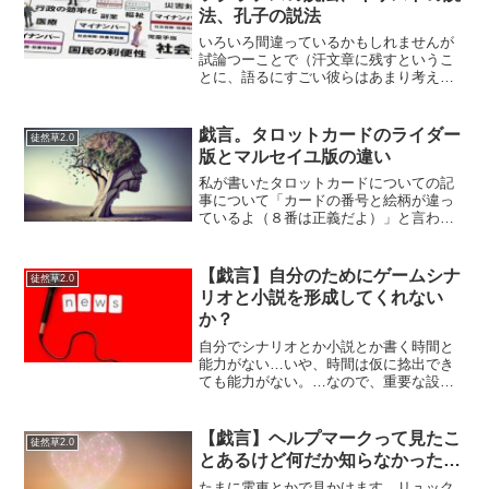
法、孔子の説法
いろいろ間違っているかもしれませんが
試論つーことで（汗文章に残すというこ
とに、語るにすごい彼らはあまり考えて
いなかったようです。語るにすごい彼ら
というのは、例えば…釈迦、ソクラテ
ス、キリスト、孔子、です。孔子につい
戯言。タロットカードのライダー
徒然草2.0
ては何か書物を書いたのか知...
版とマルセイユ版の違い
私が書いたタロットカードについての記
事について「カードの番号と絵柄が違っ
ているよ（８番は正義だよ）」と言われ
て、タロットカードにはマルセイユ版と
いうものとライダー版（ウェイト版）と
いうものがあることを知ったので、簡潔
【戯言】自分のためにゲームシナ
徒然草2.0
にまとめてみた。占いには...
リオと小説を形成してくれない
か？
自分でシナリオとか小説とか書く時間と
能力がない…いや、時間は仮に捻出でき
ても能力がない。…なので、重要な設定
だけ述べるからあとは何度かリテイクし
て自分が書いたレベルにしてくれ。みた
いなのがいつかAIツールでできるように
【戯言】ヘルプマークって見たこ
徒然草2.0
なるのかな？という未来...
とあるけど何だか知らなかった…
たまに電車とかで見かけます。リュック