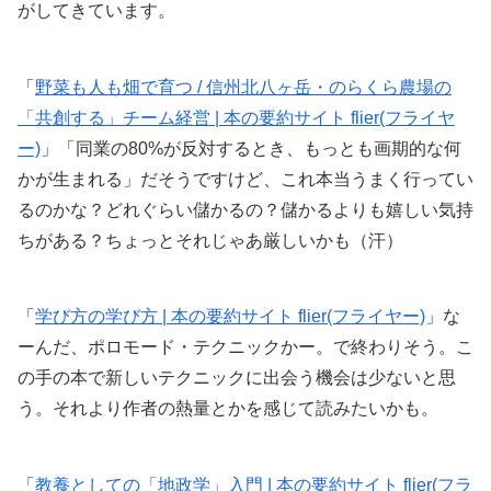
がしてきています。
「
野菜も人も畑で育つ / 信州北八ヶ岳・のらくら農場の
「共創する」チーム経営 | 本の要約サイト flier(フライヤ
ー)
」「同業の80%が反対するとき、もっとも画期的な何
かが生まれる」だそうですけど、これ本当うまく行ってい
るのかな？どれぐらい儲かるの？儲かるよりも嬉しい気持
ちがある？ちょっとそれじゃあ厳しいかも（汗）
「
学び方の学び方 | 本の要約サイト flier(フライヤー)
」な
ーんだ、ポロモード・テクニックかー。で終わりそう。こ
の手の本で新しいテクニックに出会う機会は少ないと思
う。それより作者の熱量とかを感じて読みたいかも。
「
教養としての「地政学」入門 | 本の要約サイト flier(フラ