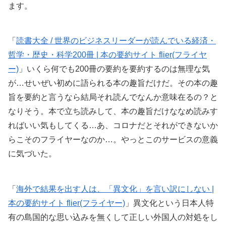
ます。
「
読書大全 / 世界のビジネスリーダーが読んでいる経済・
哲学・歴史・科学200冊 | 本の要約サイト flier(フライヤ
ー)
」いくら何でも200冊の要約を要約するのは無理な気
が…せいぜい初めに語られる本の趣旨だけだ。その本の趣
旨を要約と言うなら結局それ読んでなんか意味在るの？と
なりそう。本で立ち読みして、本の趣旨だけななめ読みす
ればいい気もしてくる…あ、コロナだとそれができないか
らこそのフライヤーなのか…。やっとこのサービスの意義
に気づいた。
「
海外で結果を出す人は、「異文化」を言い訳にしない |
本の要約サイト flier(フライヤー)
」異文化という日本人特
有の島国的な思い込みを無くして正しい外国人の対処をし