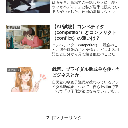
はるか昔、職場でご一緒した人に「歩く
ウィキペディア」と私が勝手に読んでい
る人がいました。休日の趣味はウィキペ
ディアを読むことなんだと勝手に思って
いました。他にも競馬とかの趣味はある
らしいですが、お金がなくて済む趣味と
【AP試験】コンペティタ
徒然草2.0
して「wikipedia...
（competitor）とコンフリクト
（conflict）の違いは？
コンペティタ（competitor）…競合のこ
と。競合対象のことを指す。ビジネス用
語だと自分から見て競合他社のことだ
し、スポーツであれば競合相手の選手を
意味する。コンフリクト（conflict）…競
合が生じている事象そのもののこと。※
戯言。ブライダル助成金を使った
徒然草2.0
詳しく...
ビジネスとか。
自民党の森雅子議員が携わっているブラ
イダル助成金について、自らTwitterでア
ピって「少子化対策にならない」と批判
されて炎上していましたが…。これ所得
による条件があるようですが、一般的に
は３０万円で地域によっては６０万円の
補助資金が出るそ...
スポンサーリンク