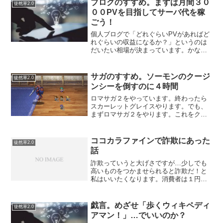
ブログのすすめ。まずは月間３０
徒然草2.0
００PVを目指してサーバ代を稼
ごう！
個人ブログで「どれぐらいPVがあればど
れぐらいの収益になるか？」というのは
だいたい相場が決まっています。かなり
ざっくり低めに言うと、だいたい
0.1PV=1円です。１００PVあれば月１０
円ぐらいの売上があるのと等しいという
サガのすすめ。ソーモンのクージ
徒然草2.0
ことになります。（G...
ンシーを倒すのに４時間
ロマサガ２をやっています。終わったら
スカーレットグレイスやります。でも、
まずロマサガ２をやります。これをクリ
アしないでスカーレットグレイスに浮気
したらダメだと思っています。ロマサガ
２、はっきり言って、つらい。親父と兄
ココカラファインで詐欺にあった
徒然草2.0
貴の敵（かたき）クージン...
話
詐欺っていうと大げさですが…少しでも
高いものをつかませられると詐欺だ！と
私はいいたくなります。消費者は１円で
も安いものを買いたいものではないでし
ょうか。ある日のことです。新宿のココ
カラファインへ行ったところ2種類のティ
戯言。めざせ「歩くウィキペディ
徒然草2.0
ッシュが売っていました...
アマン！」…でいいのか？