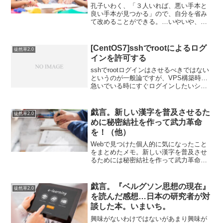
いってところが…。
孔子いわく、「３人いれば、悪い手本と
良い手本が見つかる」ので、自分を省み
て改めることができる。…いやいや、い
くらなんでもこれは良いお手本を見極め
るにはちょっとサンプルが少なすぎでは
ありませんか？１００人いたら１人くら
[CentOS7]sshでrootによるログ
徒然草2.0
は優れているひとがいるか...
インを許可する
sshでrootログインはさせるべきではない
というのが一般論ですが、VPS構築時…
急いでいる時にすぐログインしたいシー
ンがあります。その場合の設定は以下の
通り。（公開鍵も設定しません）# viで
sshd_configを編集して「Permit...
戯言。新しい漢字を普及させるた
徒然草2.0
めに秘密結社を作って武力革命
を！（他）
Webで見つけた個人的に気になったこと
をまとめたメモ。新しい漢字を普及させ
るためには秘密結社を作って武力革命を
するのが手っ取り早い漢字について調べ
ていたところ、大漢和辞典の漢字文化資
料館をおすすめされました。Q&Aがおも
戯言。『ベルグソン思想の現在』
徒然草2.0
しろいのだそうです。...
を読んだ感想…日本の研究者が対
談した本。いまいち。
興味がないわけではないがあまり興味が