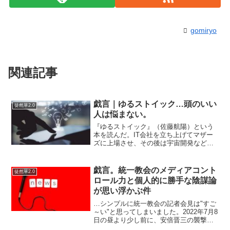
gomiryo
関連記事
戯言｜ゆるストイック…頭のいい
徒然草2.0
人は悩まない。
『ゆるストイック』（佐藤航陽）という
本を読んだ。IT会社を立ち上げてマザー
ズに上場させ、その後は宇宙開発などを
手がける会社を創業している、いわゆる
スーパーな人だ。正直なところ、凡庸な
自分が何か役に立つことを得られる本な
戯言。統一教会のメディアコント
徒然草2.0
のだろうか、と半信半疑...
ロール力と個人的に勝手な陰謀論
が思い浮かぶ件
…シンプルに統一教会の記者会見は"すご
～い"と思ってしまいました。2022年7月8
日の昼より少し前に、安倍晋三の襲撃事
件があり路上で心肺停止。同日、午後五