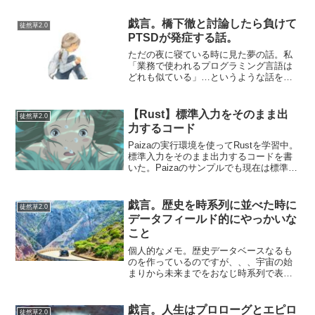
時あたりに死亡が発表。犯人は政治的理
由ではなく「特定の宗教団体」に対する
戯言。橋下徹と討論したら負けて
徒然草2.0
恨みから犯行に...
PTSDが発症する話。
ただの夜に寝ている時に見た夢の話。私
「業務で使われるプログラミング言語は
どれも似ている」…というような話をな
ぜか橋下徹と私がしていた。プログラミ
ングはどれも似たりよったりだ。だか
ら、１つプログラミング言語を覚えれば
【Rust】標準入力をそのまま出
徒然草2.0
複数の言語を理解するのは容...
力するコード
Paizaの実行環境を使ってRustを学習中。
標準入力をそのまま出力するコードを書
いた。Paizaのサンプルでも現在は標準入
力を受け取るものはRustがBeta版らしく
て容易されていない。cやjsの知識があれ
ば何となく何をやっているのかはわ...
戯言。歴史を時系列に並べた時に
徒然草2.0
データフィールド的にやっかいな
こと
個人的なメモ。歴史データベースなるも
のを作っているのですが、、、宇宙の始
まりから未来までをおなじ時系列で表現
するということをやろうとすると、そん
な都合のいいデータベースの型はないの
で整数もしくは文字列を使用することに
戯言。人生はプロローグとエピロ
徒然草2.0