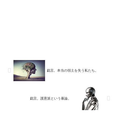
戯言。本当の領土を失う私たち。
戯言。護憲派という暴論。