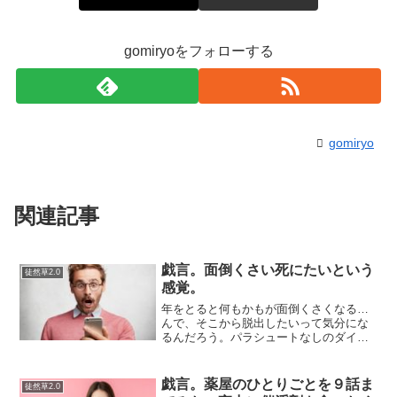
gomiryoをフォローする
gomiryo
関連記事
戯言。面倒くさい死にたいという
徒然草2.0
感覚。
年をとると何もかもが面倒くさくなる…
んで、そこから脱出したいって気分にな
るんだろう。パラシュートなしのダイブ
でも清々しい、みたいな。生命欲が強い
ことが善だと思っている人は、あれやこ
れやと囃すんだ「そんなこと言うもんじ
戯言。薬屋のひとりごとを９話ま
徒然草2.0
ゃない」と。でも、気分の...