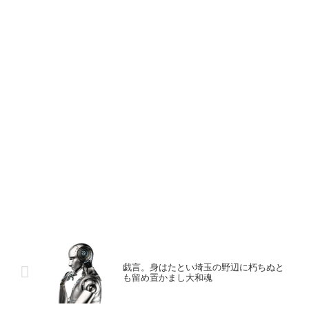
戯言。身はたとい埼玉の野辺に朽ちぬと
も留め置かまし大和魂