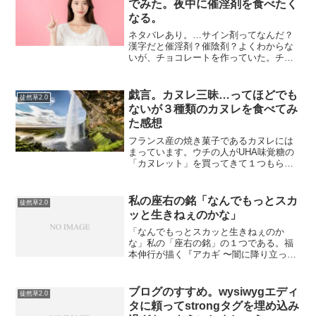
でみた。夜中に催淫剤を食べたく
なる。
ネタバレあり。…サイン剤ってなんだ？
漢字だと催淫剤？催陰剤？よくわからな
いが、チョコレートを作っていた。チョ
コレートは昔にその手の媚薬というか精
力剤に使われたらしいが、今では効果が
ないと言われているらしい（ちょっとグ
戯言。カヌレ三昧…ってほどでも
徒然草2.0
グって調べただけ）まあ、...
ないが３種類のカヌレを食べてみ
た感想
フランス産の焼き菓子であるカヌレには
まっています。ウチの人がUHA味覚糖の
「カヌレット」を買ってきて１つもらっ
たことがきっかけです。洋酒風味のある
不思議な食感で……本物はどんな味がす
るんだろう？てなわけで、いろんなカヌ
私の座右の銘「なんでもっとスカ
徒然草2.0
レを食べてみることにし...
ッと生きねぇのかな」
「なんでもっとスカッと生きねぇのか
な」私の「座右の銘」の１つである。福
本伸行が描く『アカギ 〜闇に降り立った
天才〜』の主人公赤木シゲルの言葉であ
る。弱いものが夕暮れさらに弱いものを
叩く。工場の先輩がたがつるんで弱者か
ブログのすすめ。wysiwygエディ
徒然草2.0
らむしろうとする行為を一...
タに頼ってstrongタグを埋め込み