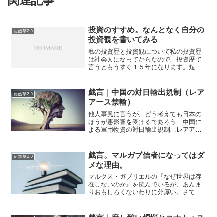
関連記事
投資のすすめ。なんとなく自分の
徒然草2.0
投資観を書いてみる
私の投資歴と投資観について私の投資歴
は社会人になってからなので、投資歴で
言うともうすぐ１５年になります。短期
的でもやったものを含めていいならば、
やっていないのは先物取引ぐらいかもし
れません。今回は、いろいろな投資ネタ
戯言｜中国の対日輸出規制（レア
徒然草2.0
をブログで扱うにあたって...
アース禁輸）
他人事風に言うが、どう考えても日本の
ほうが悪影響を受けるであろう、中国に
よる軍用物資の対日輸出規制…レアアー
ス問題が解決する研究が進めばいいが
（致命的な状況は避けられるようにはあ
る程度は考え続けてきたが）、それでも
戯言。マルガブ信者になってはダ
徒然草2.0
代替品がない商品の商売は成...
メな理由。
マルクス・ガブリエルの『なぜ世界は存
在しないのか』を読んでいるが、あんま
りおもしろくないわりに分厚い。さて、
どうしたものか…。みんなが観ている事
実と、私達が観ている事実、ふたつとも
事実があるよね。って話を過去の哲学を