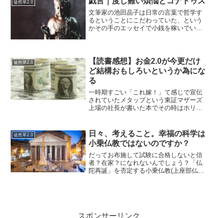
戯言｜度し難い煩悩とコナトゥス
徒然草2.0
交えた例え話で延々と説明...
文筆家の池田晶子は日常の言葉で哲学す
るということにこだわっていた、という
かその手のエッセイで小銭を稼いでいた
ので、小銭を稼げはしないが自分もそう
しようと思っていた時期もあったのだ
が、あえて哲学用語を誤用に限りなく近
くてもいいから、その都度に...
【読書感想】お金2.0が今更だけ
徒然草2.0
ど結構おもしろいというか為にな
る
一時期すごい「これ嫁！」て感じで宣伝
されていたメタップという東証マザーズ
上場の社長が書いた本でその時はホリエ
モンが勧めていたりして胡散臭い（苦
笑）or（汗）どっちでもいいか…だか
ら、またいつか読もうと思って読んでい
日々、考えること。幸福の科学は
徒然草2.0
な方が図書館に置いてあって...
小乗仏教ではないのですか？
だってお布施して試験に合格しないと信
者？在家？になれないんでしょう？「仏
陀再誕」を否定する小乗仏教(上座部仏教)
は間違いである（参考URL：）まあこの
記事は「われこそはエル・カンターレで
ある」と言っている大川隆法総裁の肯定
説を仏教活動家の佐...
スポンサーリンク