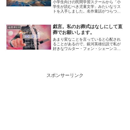
小学生向けの民間学習スクールから「小
学生が読むべき児童文学」みたいなリス
トを入手しました。名作童話がつらつら
書いてあって、それを見ていて懐かしい
と思ったので、簡単に読めそうな児童向
けの書籍を読んでいるところです。…幼
戯言。私のお葬式はなしにして直
徒然草2.0
い頃に本が家に無かったと...
葬でお願いします。
あまり変なことを言っていると心配され
ることがあるので、銀河英雄伝説で私が
好きなワルター・フォン・シェーンコッ
プの言葉を引用しておきますね。「私は
自分の人生の終幕を老衰死ということに
決めているのです。150年ほど生きて、よ
ぼよぼになり、孫や曾...
スポンサーリンク