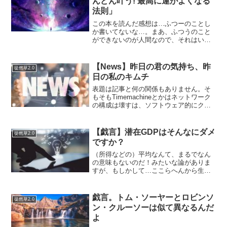
んどん叶う! 最高に運がよくなる
法則」
この本を読んだ感想は…ふつーのことし
か書いてないな…。まあ、ふつうのこと
ができないのが人間なので、それはいい
のです。ふつうのことができない人をど
んどん啓蒙してください。ただ「この人
しゅごーい」って読者が思う感じのこと
【News】昨日の君の気持ち、昨
徒然草2.0
しか書いてないので。（そ...
日の私のキムチ
表題は記事と何の関係もありません。そ
もそもTimemachineとかはネットワーク
の構成は壊すは、ソフトウェア的にクラ
ッシュしたアプリケーションを復元して
くれるわでいいところがない印象「新し
いiPhoneにデータ移行するとプライベー
【戯言】潜在GDPはそんなにダメ
徒然草2.0
トアドレ...
ですか？
（所得などの）平均なんて、まるでなん
の意味もないのだ！みたいな論がありま
すが、もしかして…ここらへんから生ま
れるのだろうか？「竹中平蔵がぐうの音
も出なかった三橋貴明の反論 -
YouTube」常に最大のGDPよりも平均を
戯言。トム・ソーヤーとロビンソ
徒然草2.0
ベースにしたほうが正...
ン・クルーソーは似て異なるんだ
よ