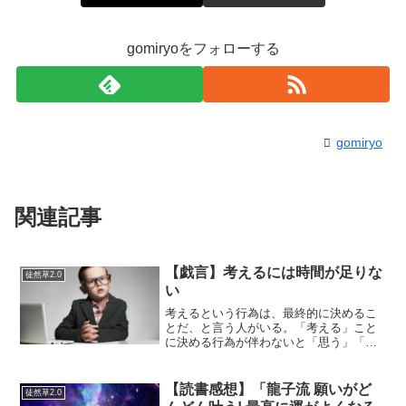
gomiryoをフォローする
gomiryo
関連記事
【戯言】考えるには時間が足りな
徒然草2.0
い
考えるという行為は、最終的に決めるこ
とだ、と言う人がいる。「考える」こと
に決める行為が伴わないと「思う」「想
う」のと、なんも変わらないからだそう
だ。…まあ、言っていることはわかる。
一理あると思う。「あなたとは違うんで
【読書感想】「龍子流 願いがど
徒然草2.0
す、私は考えています」と...