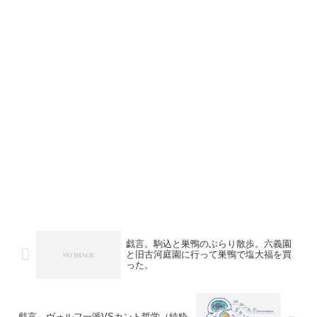
戯言。駒込と巣鴨のぶらり散歩。六義園
と旧古河庭園に行って巣鴨で塩大福を買
った。
戯言。ヴォルフ一派VSカント哲学（純粋