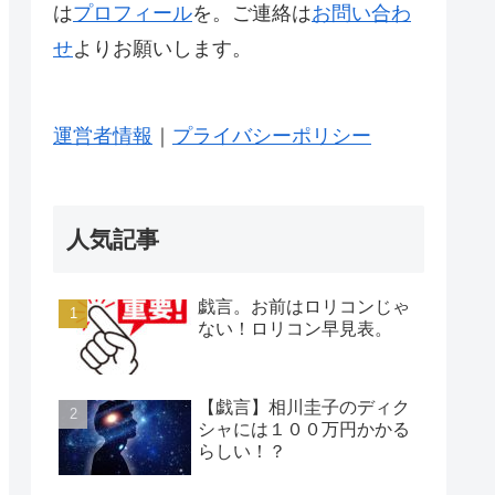
は
プロフィール
を。ご連絡は
お問い合わ
せ
よりお願いします。
運営者情報
｜
プライバシーポリシー
人気記事
戯言。お前はロリコンじゃ
ない！ロリコン早見表。
【戯言】相川圭子のディク
シャには１００万円かかる
らしい！？