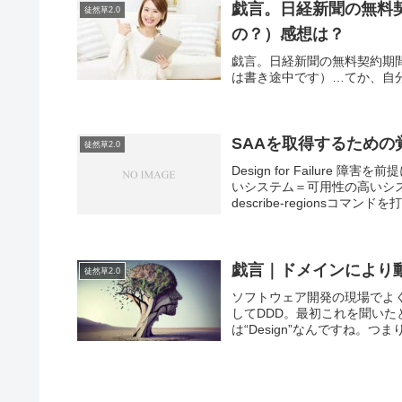
戯言。日経新聞の無料
徒然草2.0
の？）感想は？
戯言。日経新聞の無料契約期
は書き途中です）…てか、自
SAAを取得するための
徒然草2.0
Design for Failur
いシステム＝可用性の高いシ
describe-regionsコマンドを打.
戯言｜ドメインにより
徒然草2.0
ソフトウェア開発の現場でよく登場
してDDD。最初これを聞いたと
は“Design”なんですね。つまり.