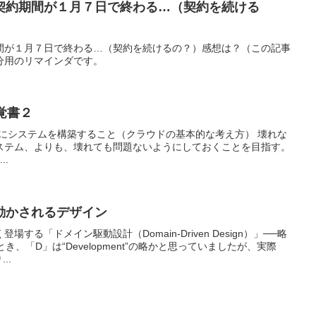
契約期間が１月７日で終わる…（契約を続ける
間が１月７日で終わる…（契約を続けるの？）感想は？（この記事
分用のリマインダです。
覚書２
e 障害を前提にシステムを構築すること（クラウドの基本的な考え方） 壊れな
ステム、よりも、壊れても問題ないようにしておくことを目指す。
..
動かされるデザイン
する「ドメイン駆動設計（Domain-Driven Design）」──略
き、「D」は“Development”の略かと思っていましたが、実際
..