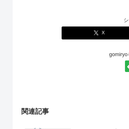
シ
X
gomir
関連記事