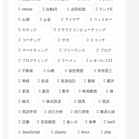
refuse
自動詞
吉田松陰
ランクE
お酒
お金
アイデア
ウィスキー
カヤック
クラウドコンピューティング
コーチング
サガ
スコッチ
マーケティング
フリーランス
ブログ
プログラミング
ラーメン
レオパレス21
不動産
仏教
仮想通貨
安倍晋三
将棋
投資
投資信託
書籍
書評
柔道
戯言
数学
映画鑑賞
株
株式
株式投資
競馬
英語
英語学習
自己分析
自己啓発
般若心経
読書
音楽鑑賞
食レポ
食事
IaaS
JavaScript
jQuery
linux
php