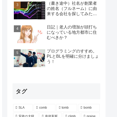
（書き途中）社名が創業者
の姓名（フルネーム）に由
来する会社を探してみた…
日記｜老人の増加が頭打ち
になっている地方都市に住
むべきか？
プログラミングのすすめ。
PLとBLを明確に分けましょ
う！
タグ
SLA
comb
tomb
bomb
安政の大獄
井伊直弼
climb
praise