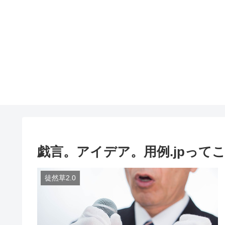
戯言。アイデア。用例.jpって
徒然草2.0