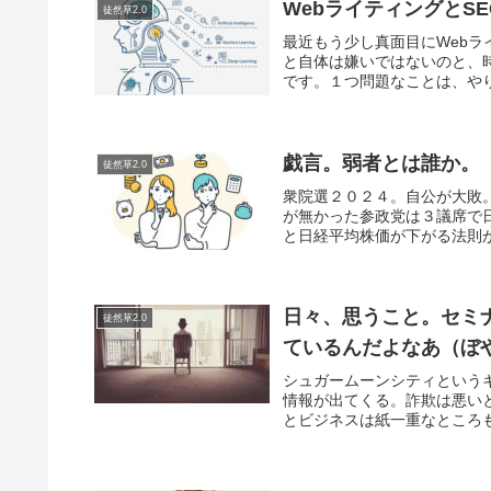
WebライティングとS
徒然草2.0
最近もう少し真面目にWeb
と自体は嫌いではないのと、
です。１つ問題なことは、やり
戯言。弱者とは誰か。
徒然草2.0
衆院選２０２４。自公が大敗
が無かった参政党は３議席で
と日経平均株価が下がる法則が
日々、思うこと。セミ
徒然草2.0
ているんだよなあ（ぼ
シュガームーンシティというキ
情報が出てくる。詐欺は悪い
とビジネスは紙一重なところも