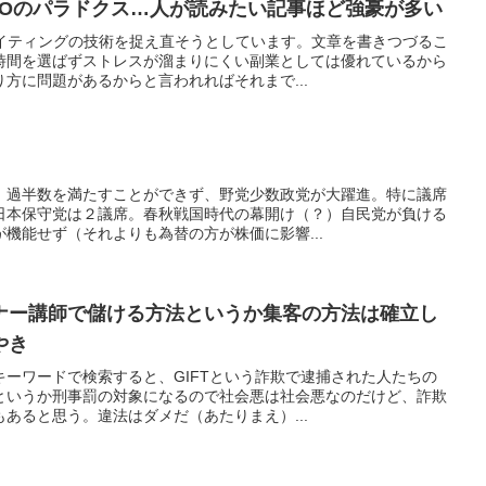
EOのパラドクス…人が読みたい記事ほど強豪が多い
ライティングの技術を捉え直そうとしています。文章を書きつづるこ
時間を選ばずストレスが溜まりにくい副業としては優れているから
方に問題があるからと言われればそれまで...
。過半数を満たすことができず、野党少数政党が大躍進。特に議席
日本保守党は２議席。春秋戦国時代の幕開け（？）自民党が負ける
機能せず（それよりも為替の方が株価に影響...
ナー講師で儲ける方法というか集客の方法は確立し
やき
ーワードで検索すると、GIFTという詐欺で逮捕された人たちの
というか刑事罰の対象になるので社会悪は社会悪なのだけど、詐欺
あると思う。違法はダメだ（あたりまえ）...