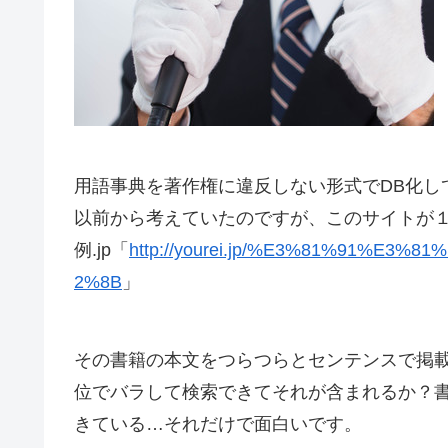
用語事典を著作権に違反しない形式でDB化し
以前から考えていたのですが、このサイトが
例.jp「
http://yourei.jp/%E3%81%91%E
2%8B
」
その書籍の本文をつらつらとセンテンスで掲
位でバラして検索できてそれが含まれるか？
きている…それだけで面白いです。