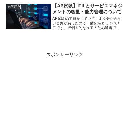
話だけであれこれみんなよくくいつくも
のだな。あとこれもだいぶ...
【AP試験】ITILとサービスマネジ
徒然草2.0
メントの容量・能力管理について
AP試験の問題をしていて、よく分からな
い言葉があったので、備忘録としてのメ
モです。※個人的なメモのため適当で
す。・ITSM(ITサービスマネジメント)と
いう言葉が聞き慣れないが、ようはシス
テムのサービスの運用品質を保つ体系的
な仕組み。継続的...
スポンサーリンク