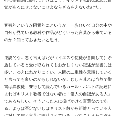
覚があるにせよないにせよならざるをえないわけだ。
客観的というか附置的にというか、一歩ひいて自分の中や
自分が見ている教科や作品がどういった言葉から来ている
のか？知っておきたいと思う。
逆説的な…悪く言えばだが（イエスや使徒が意図して）矛
盾していると受け取られてもおかしくない記述が聖書には
多い。ゆえにわかりにくい。人間の二重性を意識している
と言っても良いのかもしれないが。むしろ其れは当然で聖
書は異教徒、並行して読んでいるカール・バルトの記述に
よればキリスト教者ではない者は「俗人の自認がある人」
であるらしい。そういった人に投げかける言葉なのであ
る。ようは否定ないしはキリスト教から距離とっている人
に対して届く言葉に設計されている。パウロもまたユダヤ