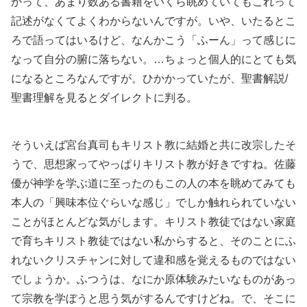
かって、あまり数ある書籍をいくら眺めていてもこれって
記述がなくてよくわからないんですが。いや、いたるとこ
ろで語ってはいるけど、なんかこう「ふーん」って感じに
なって自分の腑に落ちない。…ちょっと個人的にとても気
になるところなんですが。ひかかっていたが、聖書解説/
聖書理解を見るとダイレクトに判る。
そういえば宮台真司もキリスト教に結婚と共に改宗したそ
うで、思想家ってやっぱりキリスト教が好きですね。佐藤
優が神学を学ぶ道に至ったのもこの人の本を眺めてみても
本人の「興味本位ぐらいな感じ」でしか触れられていない
ことがほとんどな気がします。キリスト教徒ではない家庭
で育ちキリスト教徒ではない私からすると、そのことにふ
れないクリスチャンに対して違和感を覚えるものではない
でしょうか。ふつうは、なにか原体験みたいなものがあっ
て宗教を学ぼうと思う気がするんですけどね。で、そこに