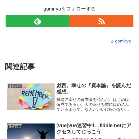
gomiryoをフォローする
gomiryo
関連記事
戯言。幸せの『資本論』を読んだ
徒然草2.0
感想。
橘玲の幸せの資本論を読んだ。はじめは
偏見であるが、人の幸せを型にはめ込ん
でいるようで、なんだかいけ好かないな
ーと思ったが、橘玲自身にもそういう意
図はなく、むしろ人が生涯で得られる資
産を３つにカテゴライズして、金融資
[vue]vue速習中1…fiddle.netにア
徒然草2.0
産、人的資産、社会資産に分...
クセスしてじっこう