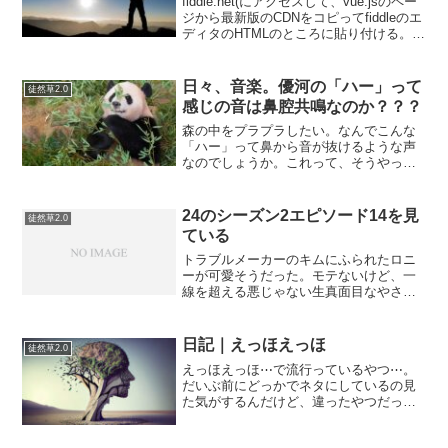
fiddle.net(にアクセスして、vue.jsのペー
ジから最新版のCDNをコピってfiddleのエ
ディタのHTMLのところに貼り付ける。ま
た、idがappのdivタグを書く。<script
src=""></script><div id...
日々、音楽。優河の「ハー」って
徒然草2.0
感じの音は鼻腔共鳴なのか？？？
森の中をプラプラしたい。なんでこんな
「ハー」って鼻から音が抜けるような声
なのでしょうか。これって、そうやって
声を出すのが「良い」ってことなんでし
ょうか。良いって思うんだけど、わざと
やっているんでしょうか。アンジェラ・
24のシーズン2エピソード14を見
徒然草2.0
アキに（個人的に勝手にそ...
ている
トラブルメーカーのキムにふられたロニ
ーが可愛そうだった。モテないけど、一
線を超える悪じゃない生真面目なやさし
さのある男…いや臆病と言ったほうがい
いかもしれない。しかし、モテない。森
のなかに住み。核戦争に備えて、２年か
日記｜えっほえっほ
徒然草2.0
けて地下シェルターを掘っ...
えっほえっほ⋯で流行っているやつ⋯。
だいぶ前にどっかでネタにしているの見
た気がするんだけど、違ったやつだった
のかな。ドバイ案件とかドバイ女子とか
ヤギとかのワードもよく目にするけど、