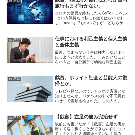
徒然草2.0
旅行もまず行かない。
コロナの驚異が終わったらGoToトラベル
♪という気持ちは私にも無くはないです
し、travelはでもいいですが…どちらかと
いうとadventureしてみたい気持ちはある
のですが…なんだかあまり旅行という習
慣が最近はないです。お金がない時間が
仕事における利己主義と個人主義
徒然草2.0
な...
と全体主義
最近、つまらない仕事は極力しないよう
にしようと決めました。…みたいなこと
をいうと「自分勝手で幼稚な利己主義者
だ」と必ず言われるので、ここでしっか
り言い訳（？）をしておきます。たぶ
ん、正しく伝わらないというか、共感を
戯言。ホワイト社会と芸能人の復
徒然草2.0
得られないものだと思います...
帰とか。
テレビを見ないのでジャンポケ斉藤とか
知りませんが、ロケバスの中で不同意わ
いせつで書類送検された。この人の、い
じめに苦しんでいたという記事を読んだ
ことがある。逆境を乗り越えた善人でク
リーンなイメージでしたけど性の観点か
【戯言】左足の痛み完治せず
徒然草2.0
らは逆だったことにギャッ...
以前にも書いたが「【戯言】左足の裏が
痛くて速く歩くことができない件につい
て」のとおり３週間経ってだいぶ痛みが