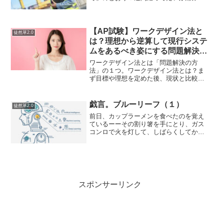
消えたが完治せず…結局１ヶ月ぐらい痛
かった。もうスポーツ全般無理かもしれ
ないという気がしていた。これがトレッ
キングの最中になったら、...
【AP試験】ワークデザイン法と
徒然草2.0
は？理想から逆算して現行システ
ムをあるべき姿にする問題解決の
方法。
ワークデザイン法とは「問題解決の方
法」の１つ。ワークデザイン法とは？ま
ず目標や理想を定めた後、現状と比較し
て「何をするべきか？」を明確にする発
想法。革新的な情報システムを企業に導
入する際などに使うとよい。ワークデザ
戯言。ブルーリーフ（１）
徒然草2.0
イン法の歴史的な意義(19...
前日、カップラーメンを食べたのを覚え
ているーーその割り箸を手にとり、ガス
コンロで火を灯して、しばらくしてから
火を吹き消した。ワンカップ大関の瓶に
水をいれて差し込み、"何かが違う"割り
箸を燃やした煙は、狭い部屋の匂いにか
き消された。とてもじゃ...
スポンサーリンク