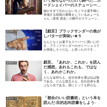
いて知らなかったので調べた…ボ
ードシェイパーのステューシーっ
て何なの？
細かすぎて伝わらないモノマネ選手権に
登場する韓国の軍隊をしているみょーち
ゃん（茗荷 貴史）の帽子がステューシー
製らしいということで、そもそもステュ
ーシーっていうのを知らなかったので調
べてみる。wikipediaによるとステューシ
【戯言】ブラックサンダーの焦が
徒然草2.0
ーとは、ボー...
しバターが美味い★５
なんとなくお菓子をスーパーに買いに行
き…ブラックサンダーのガトーショコラ
が美味しそうだな…と思ったのです
が、、明らかに水色の袋に入ったブラッ
クサンダーが売れているんですよね
（汗）あれ、これは私の判断が誤ってい
戯言。「あれか、これか」を読ん
徒然草2.0
るのかもしれない。自分はガトーシ...
だ感想。あれもこれも、ではな
く、あれかこれか。
どんな金持ちも、自分自身を選ばねば無
である。どんな貧乏人も、自分自身を選
ぶなら全である。誰にとっても肝心なの
は、「あれ」でも「これ」でもなく、
「自分自身」であることなのだから。セ
ーレン＝オーヴィユエ＝キエルケゴール
「都合のいい読書術」という本を
徒然草2.0
『あれか、これか』ふと東洋...
読んだ-目的志向読書をしよう-