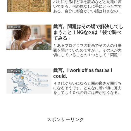
バカになるほど本を読めなどと副題に書
いてある。何の気なしに手にとった本で
ある。自分に都合がいい話は好きなので
タイトルに惹かれた。著者名を見ると神
田昌典氏だった。ピンク色の９０日で会
社が儲かる本で有名なコピーライターだ
戯言。問題はその場で解決してし
徒然草2.0
ということが頭に過った。...
まうこと！NGなのは「後で調べ
てみる」
とあるプログラマの動画でその人の仕事
観を聞いていたのですが…、その人が大
切にしていることの１つとして「問題は
その場で解決すること」があげられるそ
うです。後で調べたり悩んだりすること
は思い出したりする時間も掛かかりま
戯言。I work off as fast as I
徒然草2.0
す。だから今すぐ解決できる...
could.
４０代ぐらいになると頭の良さが頭打ち
になるそうです。どんなに若い頃に努力
をしても４０代の時には差がなくなるそ
うです。だから、早期教育はあまり意味
がない、という人もいます。人間、若い
頃に成果を出さないといけないというか
周囲に認められる人になら...
スポンサーリンク