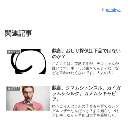
gomiryo
関連記事
戯言。おしり探偵は下品ではない
徒然草2.0
のか？
こんにちは。突然ですが、チコちゃんが
嫌いです。ボーっと生きてんじゃねーな
どと言われたくないです。大人の人にい
われるのもそうですが、子どもには言わ
れたくありません。怠惰でしょうか？怠
惰なのかもしれませんね。甘えでしょう
戯言。クマムシトンスル。カイガ
徒然草2.0
か？子どもとはいえ、もう...
ラムシシルク。カメムシキャビ
ア。
ゆうこりんは３人の子どもを育てるシン
グルマザーなんだっけ？よく知らないけ
ど仕事しながら早稲田大学を受験したと
か「すごいですね」なんだか私のなかで
は、なんとも言えない違和感があるんで