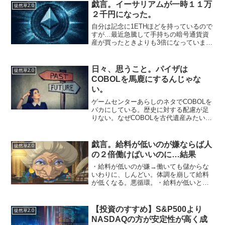
すが。りゅうちぇると矢口真里を足して
戯言。イーサリアムが一時１１万
徒然草2.0
二で割った感じの得体の知...
２千円になった。
自分は記念に1ETHほどを持っているので
すが…最近急騰して手持ちの暗号通貨資
産が買ったときよりも3倍になっていま
す。3万円ぐらいで買ったんじゃなかった
かな。ビギナーズラックでしょうか。税
の計算がめんどうなので売る予定はない
日々、思うこと。パイザは
徒然草2.0
ですが…ビットコイ...
COBOLを馬鹿にするんじゃな
い。
ゲームセンターあらしのネタでCOBOLを
バカにしている。歴史に対する配慮が足
りない。なぜCOBOLを古代遺産みたいに
してバカにした？強大なバグが残されて
いたとかでよくね。コボール文明の逆襲
とか、社長がゲームセンターあらしのネ
戯言。給料が低いのが嫌ならば人
徒然草2.0
タでCOBOLの...
の２倍働けばいいのに…結果
・給料が低いのが嫌→働いても儲からな
いわりに、しんどい。体調を崩して給料
が低くなる。悪循環。・給料が低いとい
う文句を重労働でカバーさせようとする
と逃げ出すでしょう…アホを見る雇用主
かな。で結局、文句をあまり言わない人
【投資のすすめ】S&P500より
徒然草2.0
を、そこそこ活用する方向...
NASDAQの方が安定性が高く成