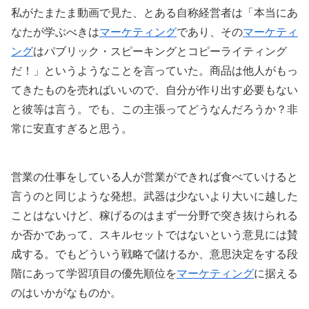
私がたまたま動画で見た、とある自称経営者は「本当にあ
なたが学ぶべきは
マーケティング
であり、その
マーケティ
ング
はパブリック・スピーキングとコピーライティング
だ！」というようなことを言っていた。商品は他人がもっ
てきたものを売ればいいので、自分が作り出す必要もない
と彼等は言う。でも、この主張ってどうなんだろうか？非
常に安直すぎると思う。
営業の仕事をしている人が営業ができれば食べていけると
言うのと同じような発想。武器は少ないより大いに越した
ことはないけど、稼げるのはまず一分野で突き抜けられる
か否かであって、スキルセットではないという意見には賛
成する。でもどういう戦略で儲けるか、意思決定をする段
階にあって学習項目の優先順位を
マーケティング
に据える
のはいかがなものか。