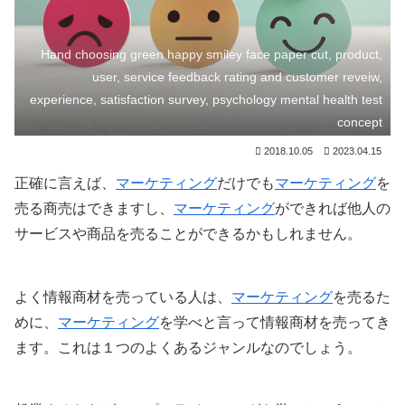
Hand choosing green happy smiley face paper cut, product,
user, service feedback rating and customer reveiw,
experience, satisfaction survey, psychology mental health test
concept
2018.10.05
2023.04.15
正確に言えば、
マーケティング
だけでも
マーケティング
を
売る商売はできますし、
マーケティング
ができれば他人の
サービスや商品を売ることができるかもしれません。
よく情報商材を売っている人は、
マーケティング
を売るた
めに、
マーケティング
を学べと言って情報商材を売ってき
ます。これは１つのよくあるジャンルなのでしょう。