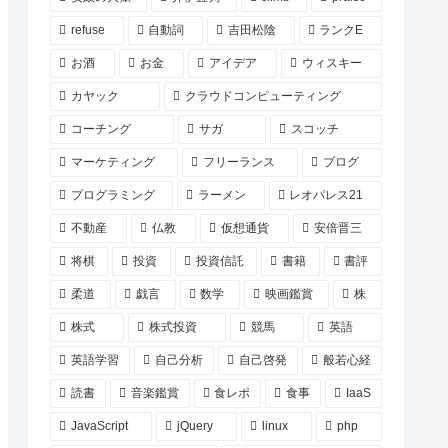
refuse
自動詞
吉田松陰
ランクE
お酒
お金
アイデア
ウィスキー
カヤック
クラウドコンピューティング
コーチング
サガ
スコッチ
マーケティング
フリーランス
ブログ
プログラミング
ラーメン
レオパレス21
不動産
仏教
仮想通貨
安倍晋三
将棋
投資
投資信託
書籍
書評
柔道
戯言
数学
映画鑑賞
株
株式
株式投資
競馬
英語
英語学習
自己分析
自己啓発
般若心経
読書
音楽鑑賞
食レポ
食事
IaaS
JavaScript
jQuery
linux
php