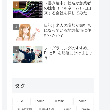
（書き途中）社名が創業者
の姓名（フルネーム）に由
来する会社を探してみた…
日記｜老人の増加が頭打ち
になっている地方都市に住
むべきか？
プログラミングのすすめ。
PLとBLを明確に分けましょ
う！
タグ
SLA
comb
tomb
bomb
安政の大獄
井伊直弼
climb
praise