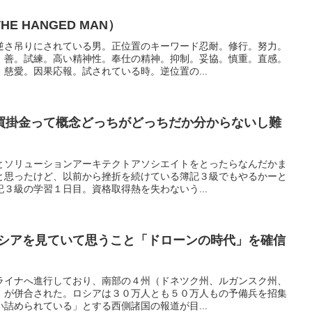
 HANGED MAN）
逆さ吊りにされている男。正位置のキーワード忍耐。修行。努力。
。善。試練。高い精神性。奉仕の精神。抑制。妥協。慎重。直感。
慈愛。因果応報。試されている時。逆位置の...
買掛金って概念どっちがどっちだか分からないし難
とソリューションアーキテクトアソシエイトをとったらなんだかま
と思ったけど、以前から挫折を続けている簿記３級でもやるかーと
３級の学習１日目。資格取得熱を失わないう...
ロシアを見ていて思うこと「ドローンの時代」を確信
ライナへ進行しており、南部の４州（ドネツク州、ルガンスク州、
）が併合された。ロシアは３０万人とも５０万人もの予備兵を招集
詰められている」とする西側諸国の報道が目...