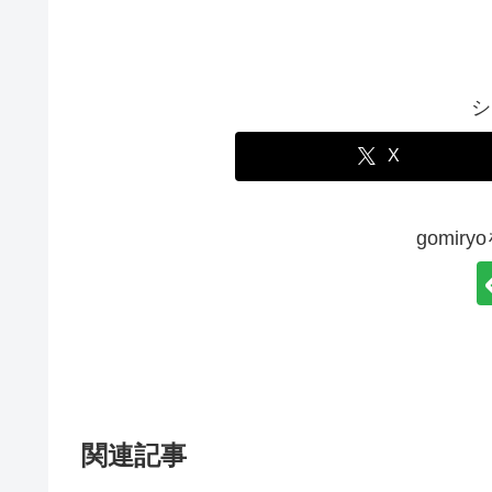
シ
X
gomir
関連記事