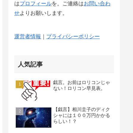
は
プロフィール
を。ご連絡は
お問い合わ
せ
よりお願いします。
運営者情報
｜
プライバシーポリシー
人気記事
戯言。お前はロリコンじゃ
ない！ロリコン早見表。
【戯言】相川圭子のディク
シャには１００万円かかる
らしい！？