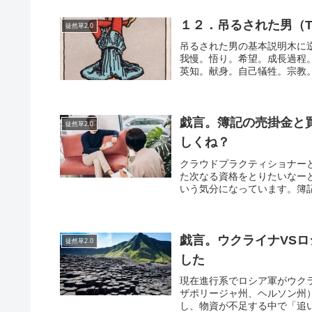
１２．吊るされた男（THE
徒然草2.0
吊るされた男の基本説明木に
我慢。悟り。希望。成長過程
英知。献身。自己犠牲。宗教。
戯言。簿記の売掛金と
徒然草2.0
しくね？
クラウドプラクティショナー
た次なる資格をとりたいなー
いう気分になっています。簿記
戯言。ウクライナVS
徒然草2.0
した
現在進行系でロシア軍がウク
ザポリージャ州、ヘルソン州
し、物資が不足する中で「追い