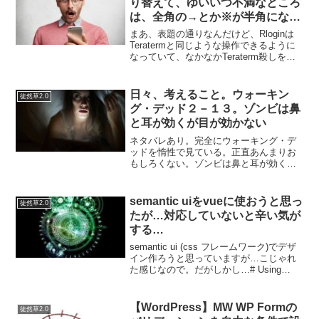
り替えて、ゆいいつ不満なところ
は、全角の→とか※が半角になっ
てしまうこと
まあ、表題の通りなんだけど、Rloginは
Teratermと同じような操作できるように
なっていて、なかなかTeraterm殺しを意
識されています。そういう意味では
TeratermユーザまたはかつてPuttyユーザ
としては、乗り換えがすごい楽...
日々、考えること。ウォーキン
徒然草2.0
グ・デッド２－１３。ゾンビは鼻
と耳が効くが目が効かない
ネタバレあり。完全にウォーキング・デ
ッドを惰性で見ている。正直あんまりお
もしろくない。ゾンビは鼻と耳が効くが
目が効かない。なんで？音にすごい敏
感。次に、匂いで人間を見つけ出すこと
ができる。ただ、これはあまり精度が高
semantic uiをvueに使おうと思っ
徒然草2.0
くないので、ゾンビの内蔵を...
たが…対応していないと辛い気が
する…
semantic ui (css フレームワーク)でデザ
イン作ろうと思っていますが…こじゃれ
た感じなので。だがしかし…# Using
Build ToolsSemantic UI packaged Gulp
build tools so y...
【WordPress】MW WP Formの
徒然草2.0