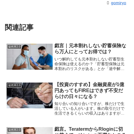
gomiryo
関連記事
戯言｜元本割れしない貯蓄保険な
徒然草2.0
ら万人にとってお得では？
いつ解約しても元本割れしない貯蓄型生
命保険は使えるのか？「貯蓄型保険は元
本割れのリスクがある」とか「途中解約
すると損をする」といった話題は、金融
リテラシーに関する議論でよく耳にする
言葉です。正直なところ以前の私は「情
【投資のすすめ】金融資産が1億
徒然草2.0
弱向けの金融商品」だと少...
円あってもFIREはできず不安だ
らけの日々になる？
知り合いの知り合いですが、株だけで生
活している人がいます。株の取引だけで
生活できるくらいの収入はありますが、
株式投資のノウハウを販売したり、フル
タイムじゃありませんが、サラリーマン
的なこともしているそうです。それは、
戯言。TeratermからRloginに切
徒然草2.0
なぜでしょうか？理由は…...