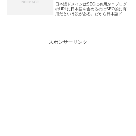
日本語ドメインはSEOに有用か？ブログ
のURLに日本語を含めるのはSEO的に有
用だという説がある。だから日本語ドメ
インはSEOにも有効だという意見もあ
る。Google検索などでドメイン名がサジ
ェストに出てくるので流入が増えたとい
う記事もある...
スポンサーリンク