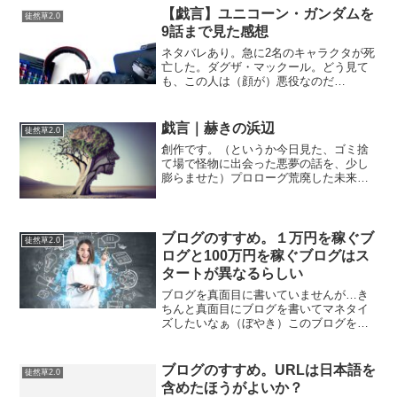
た。ペリー自身にそこまでの意図はなか
【戯言】ユニコーン・ガンダムを
徒然草2.0
ったにせよ、日本はうまく危...
9話まで見た感想
ネタバレあり。急に2名のキャラクタが死
亡した。ダグザ・マックール。どう見て
も、この人は（顔が）悪役なのだ
が。。。良くも悪くも連邦に忠義を尽く
す軍人。連邦の歯車を自覚している。バ
ナージのニュータイプ覚醒を促して、ユ
戯言｜赫きの浜辺
徒然草2.0
ニコーンガンダムのちからを引...
創作です。（というか今日見た、ゴミ捨
て場で怪物に出会った悪夢の話を、少し
膨らませた）プロローグ荒廃した未来の
日本、横浜の海浜地区は、かつての工業
地帯や日産スタジアムは面影を残しなが
らも、腐った海と異形の生物が跋扈する
「封鎖区域」となっていた...
ブログのすすめ。１万円を稼ぐブ
徒然草2.0
ログと100万円を稼ぐブログはス
タートが異なるらしい
ブログを真面目に書いていませんが…き
ちんと真面目にブログを書いてマネタイ
ズしたいなぁ（ぼやき）このブログを見
て最終的に月100万円を稼ぎたいのであれ
ば激戦区ジャンルで勝たないといけない
ということが分かった逆に1,2万円ぐらい
ブログのすすめ。URLは日本語を
徒然草2.0
であれば誰でも十...
含めたほうがよいか？