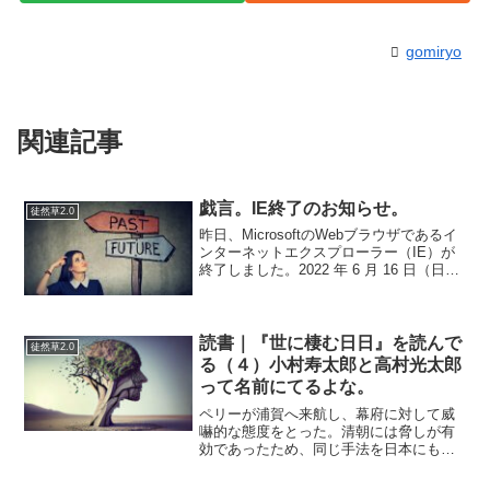
gomiryo
関連記事
戯言。IE終了のお知らせ。
徒然草2.0
昨日、MicrosoftのWebブラウザであるイ
ンターネットエクスプローラー（IE）が
終了しました。2022 年 6 月 16 日（日本
時間）までに、Internet Explorer のサポー
トが終了しました。サポート終了後はセ
キュリティ...
読書｜『世に棲む日日』を読んで
徒然草2.0
る（４）小村寿太郎と高村光太郎
って名前にてるよな。
ペリーが浦賀へ来航し、幕府に対して威
嚇的な態度をとった。清朝には脅しが有
効であったため、同じ手法を日本にも試
した。しかし、下手をすればこのとき開
戦の火種が切られていた可能性もあっ