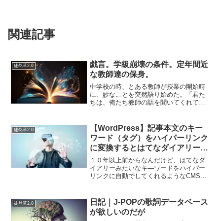
関連記事
戯言。学級崩壊の条件。定年間近
徒然草2.0
な教師達の保身。
中学校の時、とある教師が授業の開始時
に、妙なことを突然語り始めた。「君た
ちは、俺たち教師の話を聞いてくれてい
る。だから、学級崩壊しているとは言え
ません！！…」一体なんの前提があっ
て、こんな話をこの先生がしはじめたの
【WordPress】記事本文のキー
徒然草2.0
か？その時はよく分からず、...
ワード（タグ）をハイパーリンク
に変換するとはてなダイアリーっ
ぽいサイトが作れる
１０年以上前からなんだけど、はてなダ
イアリーみたいなキ―ワードをハイパー
リンクに自動でしてくれるようなCMSが
あったらいいのにな…と思っていたが細
部まで拘ると結構難しくて作れなくなっ
てしまっていたが…ワードプレスのURL
日記｜J-POPの歌詞データベース
徒然草2.0
形式とテーマの機能を...
が欲しいのだが