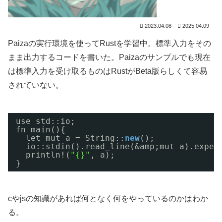
2023.04.08
2025.04.09
Paizaの実行環境を使ってRustを学習中。標準入力をその
まま出力するコードを書いた。Paizaのサンプルでも現在
は標準入力を受け取るものはRustがBeta版らしくて容易
されていない。
use std::io;
fn main(){
let mut a = String::
new
();
io::stdin().read_line(&amp;mut a).expec
println!(
"{}"
, a);
}
cやjsの知識があれば何となく何をやっているのかはわか
る。