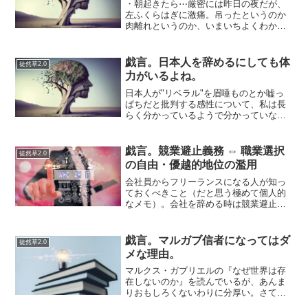
・朝起きたら⋯厳密には昨日の夜だが、
左ふくらはぎに激痛。吊ったというのか
肉離れというのか、いまいちよくわから
ないが筋肉が張って歩行困難に。１日で
痛みはひいたし違和感なく歩けるが⋯運
動不足のせいかそれとも無理なストレッ
戯言。日本人を辞めるにしても体
徒然草2.0
チが祟ったか。そんな無茶...
力がいるよね。
日本人が"リベラル"を眉唾ものとか嘘っ
ぱちだと批判する感性について、私は長
らく分かっているようで分かっていなか
った。"リベラル"を"マイノリティ"と言い
換えてもいいかもしれない。自分の中に
ある２つの考え方が、どのように融合さ
戯言。競業避止義務 ⇔ 職業選択
徒然草2.0
れるべきものか？...
の自由・優越的地位の濫用
会社員からフリーランスになる人が知っ
ておくべきこと（だと思う極めて個人的
なメモ）。会社を辞める時は競業避止義
務の覚書きにサインしないこと競業避止
義務（きょうぎょうひしぎむ）とは、会
社員が別の競業企業へ再就職をしたり、
戯言。マルガブ信者になってはダ
徒然草2.0
同業の起業したりすること...
メな理由。
マルクス・ガブリエルの『なぜ世界は存
在しないのか』を読んでいるが、あんま
りおもしろくないわりに分厚い。さて、
どうしたものか…。みんなが観ている事