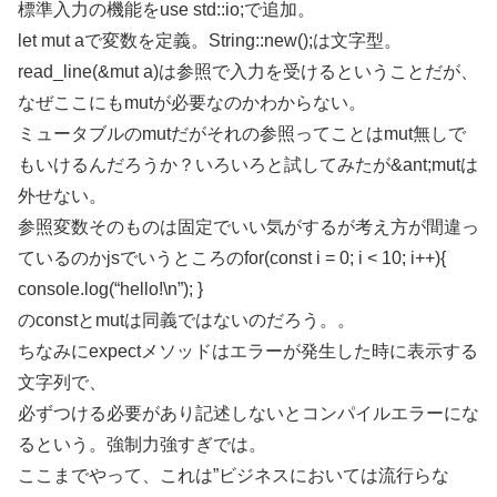
標準入力の機能をuse std::io;で追加。
let mut aで変数を定義。String::new();は文字型。
read_line(&mut a)は参照で入力を受けるということだが、
なぜここにもmutが必要なのかわからない。
ミュータブルのmutだがそれの参照ってことはmut無しで
もいけるんだろうか？いろいろと試してみたが&ant;mutは
外せない。
参照変数そのものは固定でいい気がするが考え方が間違っ
ているのかjsでいうところのfor(const i = 0; i < 10; i++){
console.log(“hello!\n”); }
のconstとmutは同義ではないのだろう。。
ちなみにexpectメソッドはエラーが発生した時に表示する
文字列で、
必ずつける必要があり記述しないとコンパイルエラーにな
るという。強制力強すぎでは。
ここまでやって、これは”ビジネスにおいては流行らな