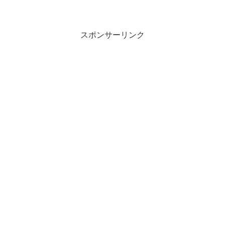
実と、私達が観ている事実、ふたつとも
事実があるよね。って話を過去の哲学を
交えた例え話で延々と説明...
スポンサーリンク