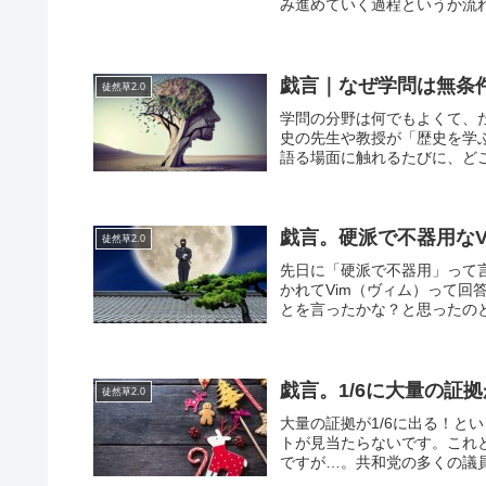
み進めていく過程というか流れ
戯言｜なぜ学問は無条
徒然草2.0
学問の分野は何でもよくて、
史の先生や教授が「歴史を学
語る場面に触れるたびに、どこ
戯言。硬派で不器用なV
徒然草2.0
先日に「硬派で不器用」って
かれてVim（ヴィム）って
とを言ったかな？と思ったのと
戯言。1/6に大量の証
徒然草2.0
大量の証拠が1/6に出る！と
トが見当たらないです。これと
ですが…。共和党の多くの議員