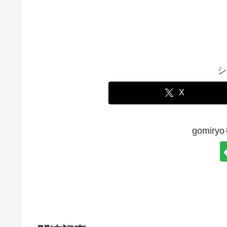
シ
X
gomir