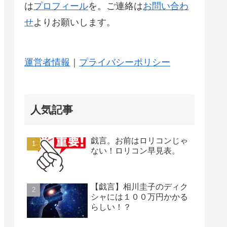
は
プロフィール
を。ご連絡は
お問い合わ
せ
よりお願いします。
運営者情報
｜
プライバシーポリシー
人気記事
戯言。お前はロリコンじゃ
ない！ロリコン早見表。
【戯言】相川圭子のディク
シャには１００万円かかる
らしい！？