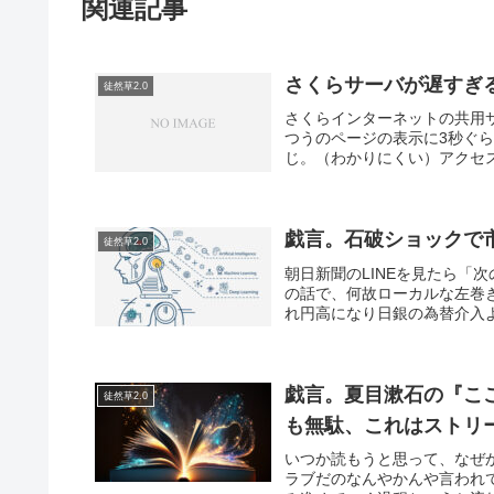
関連記事
さくらサーバが遅すぎる！
徒然草2.0
さくらインターネットの共用サーバ
つうのページの表示に3秒ぐ
じ。（わかりにくい）アクセス
戯言。石破ショックで
徒然草2.0
朝日新聞のLINEを見たら「
の話で、何故ローカルな左巻
れ円高になり日銀の為替介入よ
戯言。夏目漱石の『こ
徒然草2.0
も無駄、これはストリ
いつか読もうと思って、なぜ
ラブだのなんやかんや言われ