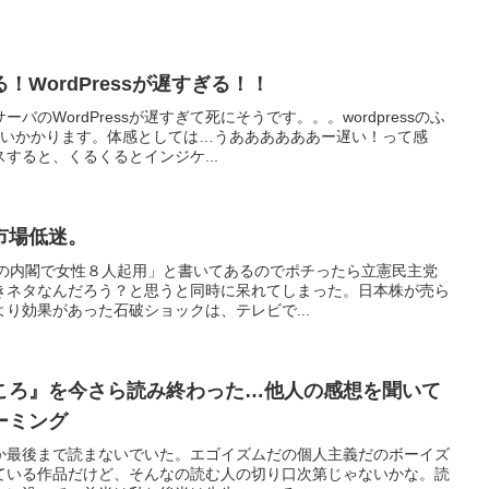
WordPressが遅すぎる！！
のWordPressが遅すぎて死にそうです。。。wordpressのふ
らいかかります。体感としては…うああああああー遅い！って感
すると、くるくるとインジケ...
市場低迷。
次の内閣で女性８人起用」と書いてあるのでポチったら立憲民主党
きネタなんだろう？と思うと同時に呆れてしまった。日本株が売ら
り効果があった石破ショックは、テレビで...
ころ』を今さら読み終わった…他人の感想を聞いて
ーミング
か最後まで読まないでいた。エゴイズムだの個人主義だのボーイズ
ている作品だけど、そんなの読む人の切り口次第じゃないかな。読