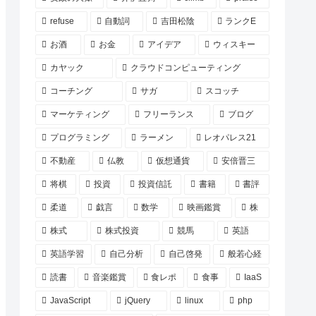
refuse
自動詞
吉田松陰
ランクE
お酒
お金
アイデア
ウィスキー
カヤック
クラウドコンピューティング
コーチング
サガ
スコッチ
マーケティング
フリーランス
ブログ
プログラミング
ラーメン
レオパレス21
不動産
仏教
仮想通貨
安倍晋三
将棋
投資
投資信託
書籍
書評
柔道
戯言
数学
映画鑑賞
株
株式
株式投資
競馬
英語
英語学習
自己分析
自己啓発
般若心経
読書
音楽鑑賞
食レポ
食事
IaaS
JavaScript
jQuery
linux
php