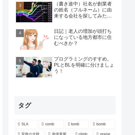
（書き途中）社名が創業者
の姓名（フルネーム）に由
来する会社を探してみた…
日記｜老人の増加が頭打ち
になっている地方都市に住
むべきか？
プログラミングのすすめ。
PLとBLを明確に分けましょ
う！
タグ
SLA
comb
tomb
bomb
安政の大獄
井伊直弼
climb
praise