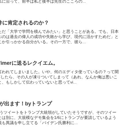
に沿って、前半は私と後半は先生のこころの...
件に肯定されるのか？
ただ「大学で学問を積んでみたい」と思うことがある。でも、日本
ぶのは過去の偉人の成功や失敗から学び、現代に活かすためだ」と
か引っかかる自分がいる。その一方で、彼ら...
imerに送るレクイエム。
言われてしまいました。いや、何のエディタ使っているの？って聞
回答したら、その人が凍りついてしまって（あれ、なんか俺は悪いこ
、もしかして伝わっていないと思ってvi...
拠が出ます！byトランプ
いうツイートをトランプ大統領がしていたそうですが、そのツイー
は別に、大規模なデモ集会を1/6にトランプが要請しているよう
も異議を申し立てる「バイデン氏勝利に...