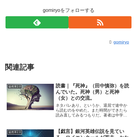
gomiryoをフォローする
gomiryo
関連記事
読書｜『死神』（田中慎弥）を読
徒然草2.0
んでいた。死神（男）と死神
（女）との交流。
ネタバレあり。というか、退屈で途中か
ら読むのをやめた。また時間ができたら
読み直してみるつもりだ。著者は中学二
年のときに自殺願望に取り憑かれ、死神
が見えるようになったという。その死神
との対話や、死に関する考察がリアルな
【戯言】銀河英雄伝説を見てい
徒然草2.0
描写で語られている。前半...