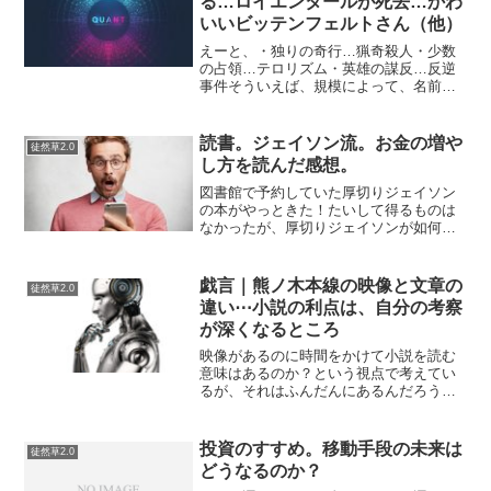
る…ロイエンタールが死去…かわ
いいビッテンフェルトさん（他）
えーと、・独りの奇行…猟奇殺人・少数
の占領…テロリズム・英雄の謀反…反逆
事件そういえば、規模によって、名前が
違うんだな。。しらんけど。いや、テロ
と反逆を一緒にしてはダメか？いやそう
かなぁ。銀河英雄伝説を見ているが、ロ
読書。ジェイソン流。お金の増や
徒然草2.0
イエンタールの死去があっ...
し方を読んだ感想。
図書館で予約していた厚切りジェイソン
の本がやっときた！たいして得るものは
なかったが、厚切りジェイソンが如何に
節約してインデックスファンドでFIREで
きる資産を築いてきたのか？合理的な節
約の思想とインデックスファンドを使用
戯言｜熊ノ木本線の映像と文章の
徒然草2.0
した誰でもできる普通...
違い⋯小説の利点は、自分の考察
が深くなるところ
映像があるのに時間をかけて小説を読む
意味はあるのか？という視点で考えてい
るが、それはふんだんにあるんだろう。
考える濃密さがまるで違うという話で
す。世にも奇妙な物語の「熊ノ木本線」
（主演：石田純一）を、ずっと「見た
投資のすすめ。移動手段の未来は
徒然草2.0
い」と思いながら、なぜか「ま...
どうなるのか？