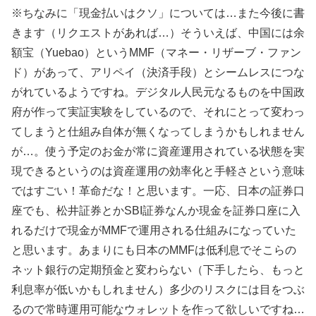
※ちなみに「現金払いはクソ」については…また今後に書
きます（リクエストがあれば…）そういえば、中国には余
額宝（​Yuebao）というMMF（マネー・リザーブ・ファン
ド）があって、アリペイ（決済手段）とシームレスにつな
がれているようですね。デジタル人民元なるものを中国政
府が作って実証実験をしているので、それにとって変わっ
てしまうと仕組み自体が無くなってしまうかもしれません
が…。使う予定のお金が常に資産運用されている状態を実
現できるというのは資産運用の効率化と手軽さという意味
ではすごい！革命だな！と思います。一応、日本の証券口
座でも、松井証券とかSBI証券なんか現金を証券口座に入
れるだけで現金がMMFで運用される仕組みになっていた
と思います。あまりにも日本のMMFは低利息でそこらの
ネット銀行の定期預金と変わらない（下手したら、もっと
利息率が低いかもしれません）多少のリスクには目をつぶ
るので常時運用可能なウォレットを作って欲しいですね…