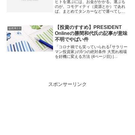
ヒトを運ぶには、お金がかかる。運ぶも
のが、コモディティ（資源とか）であれ
ば、まとめてタンカーなどで運べてしま
う。水分を含む果実は濃縮して固体に近
づけ、逆に天然ガスのようなものは液体
に加工することができる。コモディティ
【投資のすすめ】PRESIDENT
徒然草2.0
の運搬コストは相対的にヒ...
Onlineの勝間和代氏の記事が意味
不明でやばい件
「コロナ禍でも笑っていられる｢サラリー
マン投資家｣の5つの絶対条件 大荒れ相場
を好機に変える方法 (4ページ目) |
PRESIDENT Online（プレジデントオン
ライン）」に以下のようなことが書かれ
ています。（つーか、PRESIDEN...
スポンサーリンク