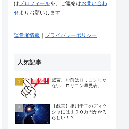
は
プロフィール
を。ご連絡は
お問い合わ
せ
よりお願いします。
運営者情報
｜
プライバシーポリシー
人気記事
戯言。お前はロリコンじゃ
ない！ロリコン早見表。
【戯言】相川圭子のディク
シャには１００万円かかる
らしい！？