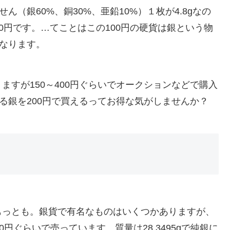
ん（銀60%、銅30%、亜鉛10%）１枚が4.8gなの
00円です。…てことはこの100円の硬貨は銀という物
になります。
すが150～400円ぐらいでオークションなどで購入
る銀を200円で買えるってお得な気がしませんか？
もっとも。銀貨で有名なものはいくつかありますが、
円ぐらいで売っています。質量は28.3495gで純銀に