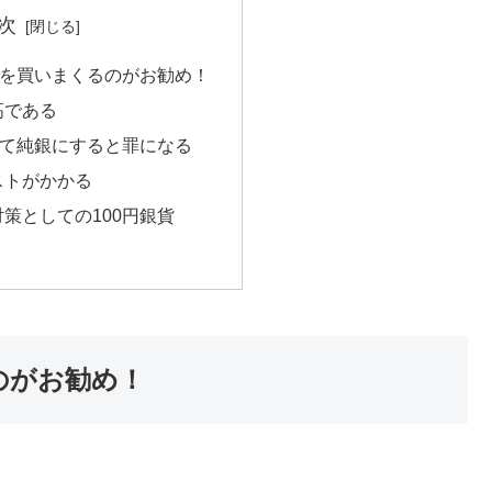
次
貨を買いまくるのがお勧め！
高である
して純銀にすると罪になる
ストがかかる
策としての100円銀貨
のがお勧め！