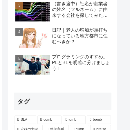
（書き途中）社名が創業者
の姓名（フルネーム）に由
来する会社を探してみた…
日記｜老人の増加が頭打ち
になっている地方都市に住
むべきか？
プログラミングのすすめ。
PLとBLを明確に分けましょ
う！
タグ
SLA
comb
tomb
bomb
安政の大獄
井伊直弼
climb
praise