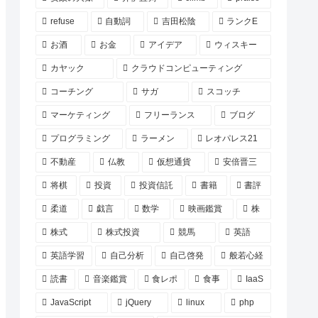
refuse
自動詞
吉田松陰
ランクE
お酒
お金
アイデア
ウィスキー
カヤック
クラウドコンピューティング
コーチング
サガ
スコッチ
マーケティング
フリーランス
ブログ
プログラミング
ラーメン
レオパレス21
不動産
仏教
仮想通貨
安倍晋三
将棋
投資
投資信託
書籍
書評
柔道
戯言
数学
映画鑑賞
株
株式
株式投資
競馬
英語
英語学習
自己分析
自己啓発
般若心経
読書
音楽鑑賞
食レポ
食事
IaaS
JavaScript
jQuery
linux
php