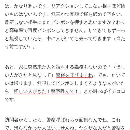
は、かなり寒いです。リアクションしてこない相手ほど怖
いものはないんです。無言かつ真顔で扉を締めて下さい。
反応しない相手にまたピンポンを押すと思いますか？わり
と高確率で再度ピンポンしてきません。してきてもずーっ
と無視していたら、中に人がいても去って行きます（当た
り前ですが）。
あと、家に突然来た人と話をする義務もないので「（怪し
い人がきたと見なして）
警察を呼びますね
」でも、たいて
いは帰ります。無視してピンポンしまくるような人がいた
ら「
怪しい人がきた！警察呼んで！
」とか叫べばイチコロ
です。
訪問者からしたら、警察呼ばれちゃ面倒なんでね。これ
で、帰らなかった人はいませんね。ヤクザな人だと警察を