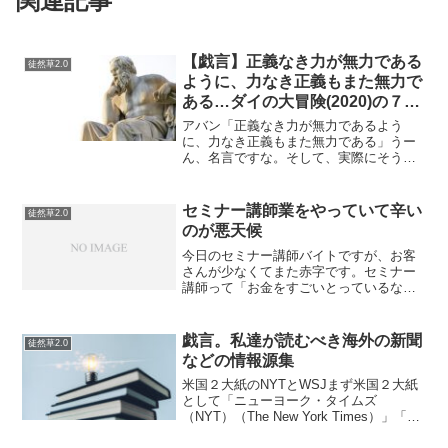
関連記事
【戯言】正義なき力が無力である
徒然草2.0
ように、力なき正義もまた無力で
ある…ダイの大冒険(2020)の７話
まで見た感想
アバン「正義なき力が無力であるよう
に、力なき正義もまた無力である」うー
ん、名言ですな。そして、実際にそうだ
し。正しいことをやるにしても力がい
る…なにをやるにしても無力だ。なんか
どっかで聞いたことが有る言葉というか
セミナー講師業をやっていて辛い
徒然草2.0
たまにいい言葉と思うのだが…...
のが悪天候
今日のセミナー講師バイトですが、お客
さんが少なくてまた赤字です。セミナー
講師って「お金をすごいとっているな」
と思うことがあるけど、天気でキャンセ
ルが増えるならば、それも減少するリス
クと捉えないと行けないんだなーと思い
戯言。私達が読むべき海外の新聞
徒然草2.0
ました。週間天気を見なが...
などの情報源集
米国２大紙のNYTとWSJまず米国２大紙
として「ニューヨーク・タイムズ
（NYT）（The New York Times）」「ウ
ォール・ストリート・ジャーナル