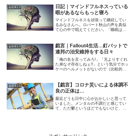
（WSJ）（The Wall Street Journal）」が
挙げられる。ウォーレ...
日記｜マインドフルネスっている
徒然草2.0
暇があるならもっと寝ろ
マインドフルネスを頑張って継続してい
るみなさんへ。ロバート秋山の声を真似
て心の中で唱えてください。「睡眠は心
と体の不調を取り除く最大のソリューシ
ョンです」その方がずっと体にいい。知
らんけど。そういえば、ロバート秋山っ
戯言｜Fallout4生活…釘バットで
徒然草2.0
て名前がでてこない事件が...
連邦の治安維持をする日々
「俺の名を言ってみろ!」「兄よりすぐれ
た弟なぞ存在しねぇ!!」という気分でホッ
ケーのヘルメットがないので（比較的防
御力が高い）安全帽を被ってスワッガー
（鉄バット）を振り回してレイダーやゾ
ンビをブチのめす北斗の拳ジャギの気分
【戯言】コロナ災いによる体調不
徒然草2.0
のワイ。気分を変え...
良の正体は…
最近どうも日中に心がおかしいと思って
いました。メンタルの不調だと感じてい
て、ただ鬱というほどでもないけど、あ
らゆる作業に打ち込む気になれない感
じ。うまく説明できないけど。生活サイ
クルにおいてそんな悪循環が続いていま
した。スランプという感じの...