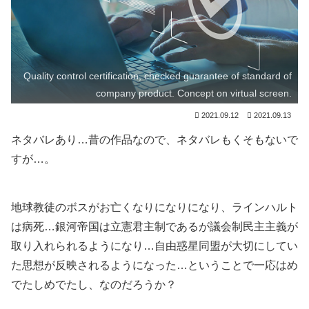
Quality control certification, checked guarantee of standard of
company product. Concept on virtual screen.
2021.09.12
2021.09.13
ネタバレあり…昔の作品なので、ネタバレもくそもないで
すが…。
地球教徒のボスがお亡くなりになりになり、ラインハルト
は病死…銀河帝国は立憲君主制であるが議会制民主主義が
取り入れられるようになり…自由惑星同盟が大切にしてい
た思想が反映されるようになった…ということで一応はめ
でたしめでたし、なのだろうか？