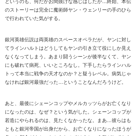
というのも、何だかお間抜けな感じはしたが…終始、本伝
のストーリーは完全に魔術師ヤン・ウェンリーの手のひら
で行われていた気がする。
銀河英雄伝説は両英雄のスペースオペラだが、ヤンに対し
てラインハルトはどうしてもヤンの引き立て役にしか見え
なくなってしまう。あまり闘うシーンが後半なくて、ヤン
にも破れて病死、いいところなし。下手したらラインハル
トって本当に戦争の天才なのか？と疑うレベル。病気じゃ
なければ銀河最強だった…ということなんだろうけど。
あと、最後にシェーンコップやメルカッツらがお亡くなり
になったのは、なぜ？という気がした。シェーンコップが
若造にやられるのは、見たくなかったな。まあ…彼らはも
ともと銀河帝国が出身だから、お亡くなりになったほうが