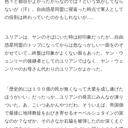
色々と都合がよかったからなのでは？という気がしてなら
ないが（汗）。自由惑星同盟に寝返った時点で軍人として
の役割は終わっていたのかもしれないが…。
ユリアンは、ヤンのそばにいた時は好印象だったが…自由
惑星同盟のトップになってからは危なっかしい一面をのぞ
かせていて…終盤は印象がよくない面もあった。ヤン・ウ
ェンリーの後継者としてのユリアンではなく、ヤン・ウェ
ンリーのお母さん代わりのユリアンがよかった。
「歴史的には１００億の民が無くなって大業を成し遂げた
ほうがいい」だったっか…ユリアンの発言にみんなが凍り
ついた。あ、こいつあかんやつだわ。そういえば、帝国側
で最後に地球教徒をおびき寄せるオーベルシュタインの策
なのか？なぜか、そのさなか右脇を被弾したのか深くえぐ