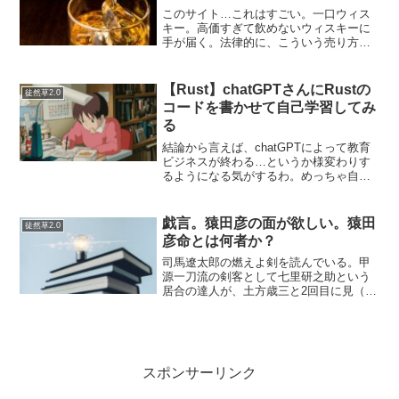
このサイト…これはすごい。一口ウィス
キー。高価すぎて飲めないウィスキーに
手が届く。法律的に、こういう売り方、
してもいいのか？いいのか…。ありだ
な。ラフロイグ３０年はいくらだろう？
ロンサカパは？（ウィスキーじゃないだ
【Rust】chatGPTさんにRustの
徒然草2.0
ろ）今度、機会があったら飲...
コードを書かせて自己学習してみ
る
結論から言えば、chatGPTによって教育
ビジネスが終わる…というか様変わりす
るようになる気がするわ。めっちゃ自分
の学習効率がいい気がする。Rustの学習
をしている…前回はRustで標準入出力を
させてみたら結構つらいコードだと思っ
戯言。猿田彦の面が欲しい。猿田
徒然草2.0
た。外部か...
彦命とは何者か？
司馬遼太郎の燃えよ剣を読んでいる。甲
源一刀流の剣客として七里研之助という
居合の達人が、土方歳三と2回目に見（ま
み）えた時に、猿田彦（さるたひこ）の
面をかぶっていた…猿田彦の面って言わ
れてぜんぜんピンとこない…Google画像
検索で調べてみる...
スポンサーリンク