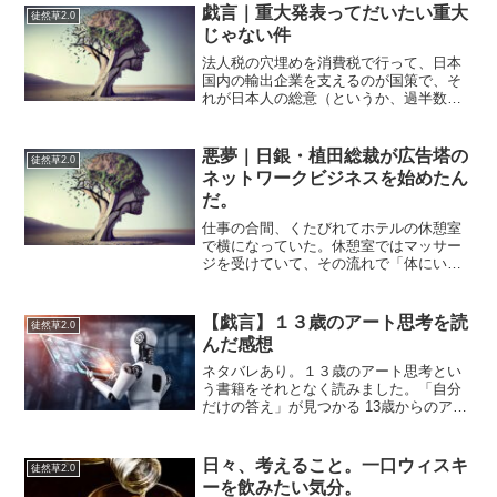
戯言｜重大発表ってだいたい重大
徒然草2.0
じゃない件
法人税の穴埋めを消費税で行って、日本
国内の輸出企業を支えるのが国策で、そ
れが日本人の総意（というか、過半数を
得た政権与党（自民党ならびに民主
党））というのが平成時代だったと思っ
ていたのだが⋯違ったのだろうか？日本
悪夢｜日銀・植田総裁が広告塔の
徒然草2.0
の産業は空洞化して、労働力は...
ネットワークビジネスを始めたん
だ。
仕事の合間、くたびれてホテルの休憩室
で横になっていた。休憩室ではマッサー
ジを受けていて、その流れで「体にいい
水です」と女性に勧められて、よく分か
らないまま飲んだ。無味無臭だが、どこ
かとろりとした舌触りのある、不思議な
【戯言】１３歳のアート思考を読
徒然草2.0
水だった。すると、隣の部...
んだ感想
ネタバレあり。１３歳のアート思考とい
う書籍をそれとなく読みました。「自分
だけの答え」が見つかる 13歳からのアー
ト思考 価格：1980円（税込、送料無料)
(2021/8/30時点)楽天で購入なぜ、この本
を読もうと思ったのか？あまり覚えて
日々、考えること。一口ウィスキ
徒然草2.0
い...
ーを飲みたい気分。