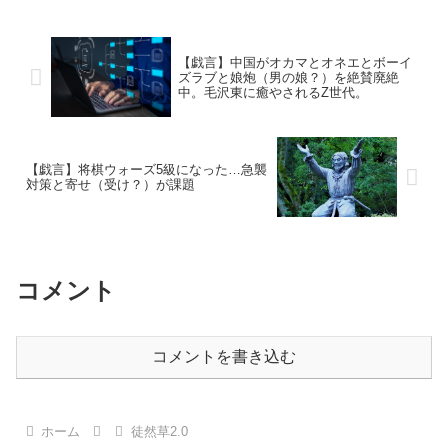
【戯言】中国がオカマとオネエとボーイ
ズラブと娘炮（男の娘？）を絶賛廃絶
中。毛沢東に癒やされるZ世代。
【戯言】将棋ウォーズ5級になった…急襲
対策と寄せ（受け？）が課題
コメント
コメントを書き込む
ホーム
徒然草2.0