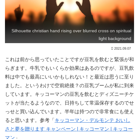
Silhouette christian hand rising over blurred cross on spiritual
light background
2021.09.07
これは前から思っていたことですが豆乳を飲むと緊張が和
らぎます。牛乳でもいくらか効果はあるのですが、豆乳飲
料は中でも最高にいいかもしれない！と最近は思うに至り
ました。というわけで空前絶後？の豆乳ブームが私に到来
しています。キッコーマンの豆乳を飲むとディズニーチケ
ットが当たるようなので、日持ちして常温保存するのでせ
っせと買い込んでいます。半年は持つので非常食にも使え
ると思います。参考「
キッコーマン・デルモンテ おいし
さと夢を贈ります キャンペーン | キッコーマン | キッコー
マン
」