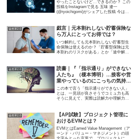
やったことないけど…できるのか？ この
投稿をInstagramで見る 五味 遼一
(@ryoichigomi)がシェアした投稿 今は亡
きムサシくん。…ふつーにできるんです
ね。じゃあ、インスタにどんどん画像UP
しよう。
戯言｜元本割れしない貯蓄保険な
徒然草2.0
ら万人にとってお得では？
いつ解約しても元本割れしない貯蓄型生
命保険は使えるのか？「貯蓄型保険は元
本割れのリスクがある」とか「途中解約
すると損をする」といった話題は、金融
リテラシーに関する議論でよく耳にする
言葉です。正直なところ以前の私は「情
読書｜『「指示通り」ができない
徒然草2.0
弱向けの金融商品」だと少...
人たち』（榎本博明）…接客や営
業やっているのにこっちの気持ち
度外視ってあれ何なの？
この本で言う「指示通りができない人」
とは、一見頭が良さそうでコミュ力も高
そうに見えて、実際は読解力や理解力が
低く、思い込みが強いタイプらしい。接
客や営業にたまにいる気もするが、普段
あまり関わらないのでイメージがわかな
【AP試験】プロジェクト管理に
徒然草2.0
い。ただ、やたらプッシュ...
おけるEVMとは？
EVMとはEarned Value Management（ア
ーンド・バリュー・マネジメント）の頭
文字をとった言葉で、プロジェクトにお