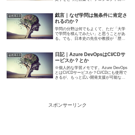
ける作業をお金の価値に換算して、コス
ト（費用）とスケジュール（期間）でパ
フォーマンスを測定する管理方法のこ
戯言｜なぜ学問は無条件に肯定さ
徒然草2.0
と...
れるのか？
学問の分野は何でもよくて、ただ「大学
で学問を積んでみたい」と思うことがあ
る。でも、日本史の先生や教授が「歴史
を学ぶのは過去の偉人の成功や失敗から
学び、現代に活かすためだ」と語る場面
に触れるたびに、どこか引っかかる自分
日記｜Azure DevOpsはCI/CDサ
徒然草2.0
がいる。その一方で、彼ら...
ービスか？とか
※個人的な学習メモです。Azure DevOps
とはCI/CDサービスか？CI/CDにも使用で
きるが、もっと広い開発支援が可能なプ
ラットフォーム。Azuire ReposはGitリポ
ジトリ（またはTFVCが使われる）、
Azure Pipel...
スポンサーリンク