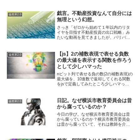
戯言。不動産投資なんて自分には
徒然草2.0
無理という幻想。
さっき「ゼロから始めて１年以内のリタ
イヤを目指す不動産投資の出口戦略」み
たいな動画を見てきましたが、バリバリ
の不動産営業チックな人がでてきて再現
性に乏しいなあと正直思いました…。人
相学じゃないけど、もう顔の造りが自分
【js】2の補数表現で表せる負数
徒然草2.0
と違うじゃないですかｗ自...
の最大値を表示する関数を作ろう
として少しハマった
nビット列で表せる負の数(2の補数表現)の
最大値を、10進数で返却してくれる関数
をjsで定義してみたところ少しハマっ
た。例えば、8ビットの2の補数表現で表
せる範囲は-128～127である。式で範囲を
表すと「-2^(n-1) ～ 2^(n-1...
日記。なぜ横浜市教育委員会は昔
徒然草2.0
から腐っているのか？
今日の学び。なぜ横浜市教育委員会は昔
から腐っているのか？横浜市教育委員会
は昔から腐っていて、それは教師を介し
て伝わってくるから、おもしろいものだ
と思っていた。具体的に何が腐っている
のか？と聞かれると明確には答えられな