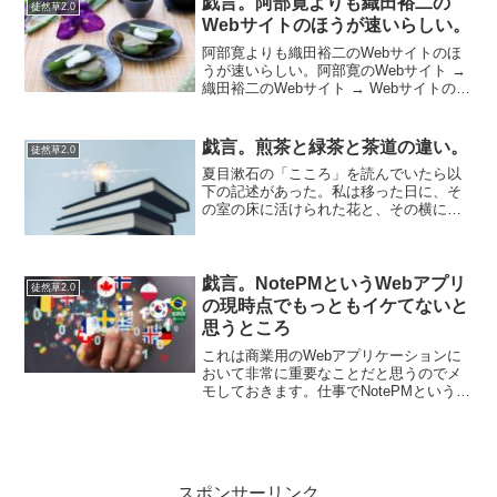
戯言。阿部寛よりも織田裕二の
徒然草2.0
いのだが、とにかく腐って...
Webサイトのほうが速いらしい。
阿部寛よりも織田裕二のWebサイトのほ
うが速いらしい。阿部寛のWebサイト →
織田裕二のWebサイト → Webサイトの速
度を競ってネタ意外に意味があるのか？
って感じですが。どうしても表示の際に
文字が表示されてから画像が表示される
戯言。煎茶と緑茶と茶道の違い。
徒然草2.0
タイムラ...
夏目漱石の「こころ」を読んでいたら以
下の記述があった。私は移った日に、そ
の室の床に活けられた花と、その横に立
て懸けられた琴を見ました。どっちも私
の気に入りませんでした。私は詩や書や
煎茶を嗜しなむ父の傍そばで育ったの
で、唐めいた趣味を小供のう...
戯言。NotePMというWebアプリ
徒然草2.0
の現時点でもっともイケてないと
思うところ
これは商業用のWebアプリケーションに
おいて非常に重要なことだと思うのでメ
モしておきます。仕事でNotePMという
Wikiツールを使っていたのですが、ある
ことをきっかけにユーザとして「これは
使えない」という結論に至りました。そ
れは、「書いた...
スポンサーリンク