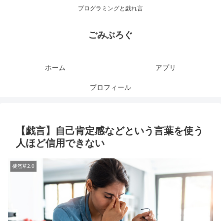
プログラミングと戯れ言
ごみぶろぐ
ホーム
アプリ
プロフィール
【戯言】自己肯定感などという言葉を使う
人ほど信用できない
徒然草2.0