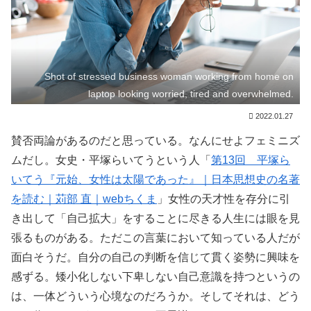
Shot of stressed business woman working from home on
laptop looking worried, tired and overwhelmed.
2022.01.27
賛否両論があるのだと思っている。なんにせよフェミニズ
ムだし。女史・平塚らいてうという人「
第13回 平塚ら
いてう『元始、女性は太陽であった』｜日本思想史の名著
を読む｜苅部 直｜webちくま
」女性の天才性を存分に引
き出して「自己拡大」をすることに尽きる人生には眼を見
張るものがある。ただこの言葉において知っている人だが
面白そうだ。自分の自己の判断を信じて貫く姿勢に興味を
感ずる。矮小化しない下卑しない自己意識を持つというの
は、一体どういう心境なのだろうか。そしてそれは、どう