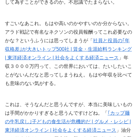
して為すことができるのか。不思議でたまらない。
すごいなあこれ。もはや高いのかやすいのか分からない。
アラド戦記で有名なネクソンの役員報酬ってこれ必要なの
かな？というふうには思ってしまうが「
社員と役員の｢年
収格差｣が大きいトップ500社 | 賃金・生涯給料ランキング
| 東洋経済オンライン | 社会をよくする経済ニュース
」年
収３０００万円って、この世界においては、たいしたいこ
とがないんだなと思ってしまうねえ。もはや年収を比べて
も意味のない気がする。
これは、そうなんだと思うんですが、本当に美味しいもの
は手間がかかりすぎると思うんですけどね。「
｢カップ麺
の牛乳戻し｣子どもの食生活が危機的だ | グルメ・レシピ |
東洋経済オンライン | 社会をよくする経済ニュース
」油分