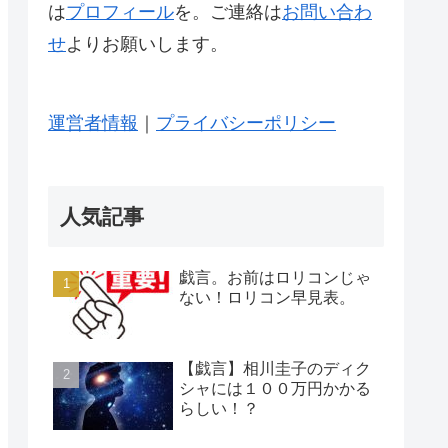
は
プロフィール
を。ご連絡は
お問い合わ
せ
よりお願いします。
運営者情報
｜
プライバシーポリシー
人気記事
戯言。お前はロリコンじゃ
ない！ロリコン早見表。
【戯言】相川圭子のディク
シャには１００万円かかる
らしい！？