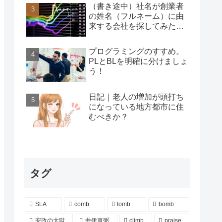
（書き途中）社名が創業者
の姓名（フルネーム）に由
来する会社を探してみた…
プログラミングのすすめ。
PLとBLを明確に分けましょ
う！
日記｜老人の増加が頭打ち
になっている地方都市に住
むべきか？
タグ
SLA
comb
tomb
bomb
安政の大獄
井伊直弼
climb
praise