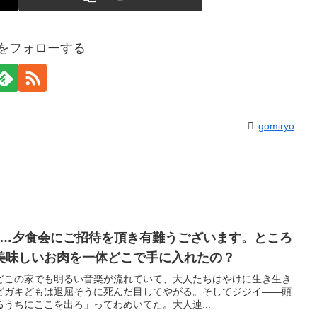
yoをフォローする
gomiryo
ル…夕食会にご招待を頂き有難うございます。ところ
美味しいお肉を一体どこで手に入れたの？
どこの家でも明るい音楽が流れていて、大人たちはやけに生き生き
どガキどもは退屈そうに死んだ目してやがる。そしてジジイ――頭
うちにここを出ろ」ってわめいてた。大人連...