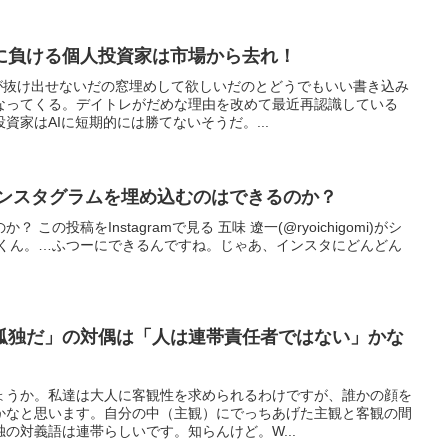
Iに負ける個人投資家は市場から去れ！
場が抜け出せないだの窓埋めして欲しいだのとどうでもいい書き込み
なってくる。デイトレがだめな理由を改めて最近再認識している
資家はAIに短期的には勝てないそうだ。...
sにインスタグラムを埋め込むのはできるのか？
この投稿をInstagramで見る 五味 遼一(@ryoichigomi)がシ
シくん。…ふつーにできるんですね。じゃあ、インスタにどんどん
孤独だ」の対偶は「人は連帯責任者ではない」かな
ょうか。私達は大人に客観性を求められるわけですが、誰かの顔を
かなと思います。自分の中（主観）にでっちあげた主観と客観の間
の対義語は連帯らしいです。知らんけど。W...