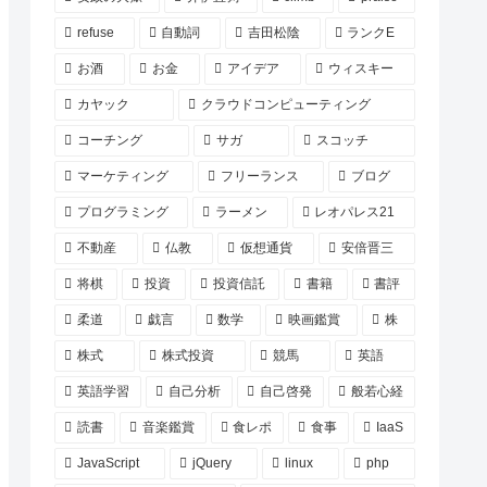
refuse
自動詞
吉田松陰
ランクE
お酒
お金
アイデア
ウィスキー
カヤック
クラウドコンピューティング
コーチング
サガ
スコッチ
マーケティング
フリーランス
ブログ
プログラミング
ラーメン
レオパレス21
不動産
仏教
仮想通貨
安倍晋三
将棋
投資
投資信託
書籍
書評
柔道
戯言
数学
映画鑑賞
株
株式
株式投資
競馬
英語
英語学習
自己分析
自己啓発
般若心経
読書
音楽鑑賞
食レポ
食事
IaaS
JavaScript
jQuery
linux
php