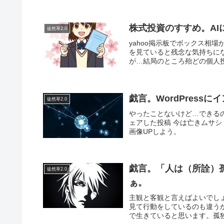
株式投資のすすめ。A
徒然草2.0
yahoo掲示板でボックス相
を見ていると残念な気持ちに
が…結局のところ殆どの個人投
戯言。WordPres
徒然草2.0
やったことないけど…できるのか？ 
ェアした投稿 今は亡きムサ
画像UPしよう。
戯言。「人は（所詮）
徒然草2.0
ぁ。
主観と客観と言えばよいでし
見て行動をしているのも違う
で生きていると思います。孤独