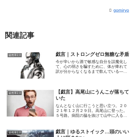
gomiryo
関連記事
戯言｜ストロングゼロ無糖な矛盾
徒然草2.0
今が辛いから酒で敏感な自分を誤魔化し
て、心の弱さを騙すために、体が痺れて
訳が分からなくなるまで飲んでいる――
というわけではない、と思っている。
……いや、それは昔の自分の話かな。気
絶するように眠るために飲む、という飲
み方をしている人が、ストロ...
【戯言】高尾山にうんこが落ちて
徒然草2.0
いた
なんとなく山に行こうと思い立つ。２０
２１年１２月２９日。高尾山に登った。
５号路。病院の脇を抜けて山中に入る
と、崖に地蔵が祀られているところがあ
る。落石注意の細い道を抜けると、険し
い道が続いている。琵琶滝という小さい
戯言｜ゆるストイック…頭のいい
徒然草2.0
滝と神社っぽいものが建って...