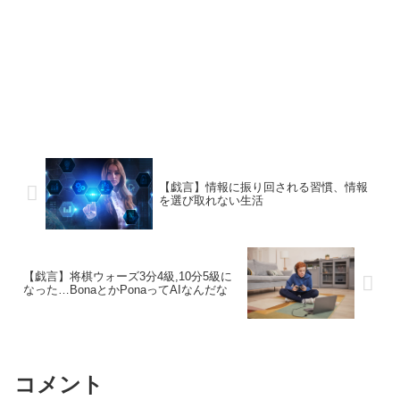
【戯言】情報に振り回される習慣、情報
を選び取れない生活
【戯言】将棋ウォーズ3分4級,10分5級に
なった…BonaとかPonaってAIなんだな
コメント