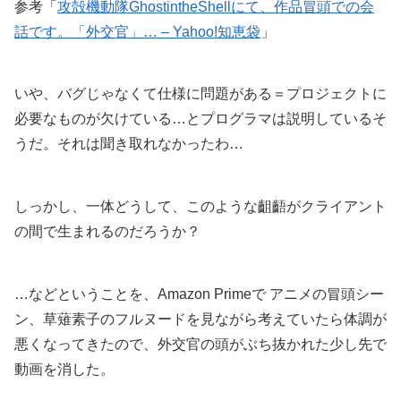
参考「
攻殻機動隊GhostintheShellにて、作品冒頭での会
話です。「外交官」… – Yahoo!知恵袋
」
いや、バグじゃなくて仕様に問題がある＝プロジェクトに
必要なものが欠けている…とプログラマは説明しているそ
うだ。それは聞き取れなかったわ…
しっかし、一体どうして、このような齟齬がクライアント
の間で生まれるのだろうか？
…などということを、Amazon Primeで アニメの冒頭シー
ン、草薙素子のフルヌードを見ながら考えていたら体調が
悪くなってきたので、外交官の頭がぶち抜かれた少し先で
動画を消した。