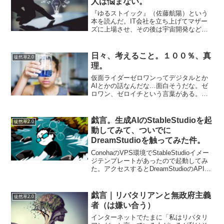
人は悩まない。
『ゆるストイック』（佐藤航陽）という
本を読んだ。IT会社を立ち上げてマザー
ズに上場させ、その後は宇宙開発などを
手がける会社を創業している、いわゆる
スーパーな人だ。正直なところ、凡庸な
自分が何か役に立つことを得られる本な
日々、考えること。１００％、真
徒然草2.0
のだろうか、と半信半疑...
理。
仮面ライダーゼロワンってデジタルとか
AIとかの話なんだな…面白そうだな。ゼ
ロワン、ゼロイチという言葉がある。な
んで英語と日本語なんだろう。だった
ら、レイワンもありかな？（どうでもい
いか100%=真理仮面ライダードライブは
戯言。生成AIのStableStudioを起
徒然草2.0
すごい謎だったけど（...
動してみて、ついでに
DreamStudioを触ってみた件。
ConohaのVPS環境でStableStudioイメー
ジテンプレートがあったので起動してみ
た。アクセスするとDreamStudioのAPIを
入力しろと言われました。無料クレジッ
ト$25あるようですが、基本的には有料な
ので使う前にあきらめま...
戯言｜リバタリアンと無政府主義
徒然草2.0
者（は嫌い合う）
インターネットでたまに「私はリバタリ