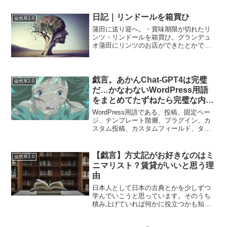
を高速で作る場合は「速い」と思ってい
るところです。簡単なアプリならば、
日記｜リンドールを箱買ひ
徒然草2.0
Railsなどのフレームワ...
蒲田に送り迎へ。・賞味期限が切れたリ
ンツ・リンドールを箱買ひ。グランデュ
オ蒲田にリンツのお店ができたとかで賑
わっている。リンドールが1個180円。駅
前商店街にあるキシフォートで賞味期限
切れのリンドールが1箱3個で50円。種類
は選べず1ダース...
戯言。あかんChat-GPT4は完璧
徒然草2.0
だ…かなわないWordPress用語
をまとめてたずねたら完璧な内容
で教えてくれた。
WordPress用語である、投稿、固定ペー
ジ、テンプレート階層、プラグイン、カ
スタム投稿、カスタムフィールド、タク
ソノミー、GPL、について教えてくださ
い。... とBingのChat-GPTに訪ねてみまし
た。というのも私がWordPre...
【戯言】方丈記がお好きなのはミ
徒然草2.0
ニマリスト？賃貸がいいと思う理
由
日本人として日本の古典とかを少しずつ
学んでいこうと思っています。そのうち
積み上げていれば何かに役立つかも知れ
ませんし、何にも役立たないかもしれま
せん。とりあえずこのブログのどうでも