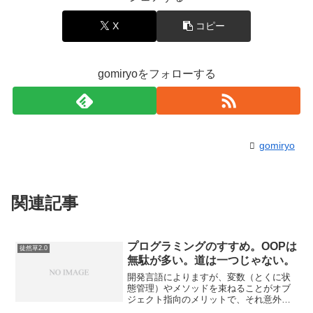
X
コピー
gomiryoをフォローする
gomiryo
関連記事
プログラミングのすすめ。OOPは
徒然草2.0
無駄が多い。道は一つじゃない。
開発言語によりますが、変数（とくに状
態管理）やメソッドを束ねることがオブ
ジェクト指向のメリットで、それ意外の
ことは「考えない」ほうが、一人で何か