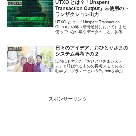
いい記事を「徒然草2.0」とかいカテゴリ
UTXO とは？「Unspent
徒然草2.0
１つにまとめているの...
Transaction Output」未使用のト
ランザクション出力
UTXO とは？「Unspent Transaction
Output」の略（暗号通貨において）まだ
使っていない取引データのこと。参考
URL>通帳のようにアカウントの残高をそ
のままデータとして管理・記録するので
はなく、取引データのみに基いて...
日々のアイデア。おひとりさまの
徒然草2.0
システム再考その２
以前にも考えた「おひとりさまシステ
ム」と呼ばれるものの再考メモである。
独学プログラマーというPythonを学ぶ本
がある。なかなかいい本だったと記憶し
ている。…というより自分がやりたいこ
とに近い本である。自分がやりたいこと
とは、プログラミング...
スポンサーリンク