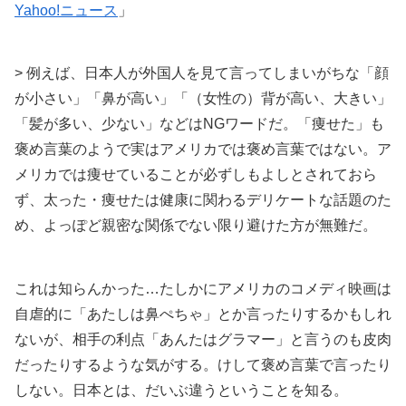
Yahoo!ニュース
」
> 例えば、日本人が外国人を見て言ってしまいがちな「顔
が小さい」「鼻が高い」「（女性の）背が高い、大きい」
「髪が多い、少ない」などはNGワードだ。「痩せた」も
褒め言葉のようで実はアメリカでは褒め言葉ではない。ア
メリカでは痩せていることが必ずしもよしとされておら
ず、太った・痩せたは健康に関わるデリケートな話題のた
め、よっぽど親密な関係でない限り避けた方が無難だ。
これは知らんかった…たしかにアメリカのコメディ映画は
自虐的に「あたしは鼻ぺちゃ」とか言ったりするかもしれ
ないが、相手の利点「あんたはグラマー」と言うのも皮肉
だったりするような気がする。けして褒め言葉で言ったり
しない。日本とは、だいぶ違うということを知る。