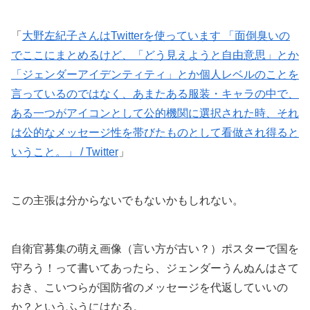
「
大野左紀子さんはTwitterを使っています 「面倒臭いの
でここにまとめるけど、「どう見えようと自由意思」とか
「ジェンダーアイデンティティ」とか個人レベルのことを
言っているのではなく、あまたある服装・キャラの中で、
ある一つがアイコンとして公的機関に選択された時、それ
は公的なメッセージ性を帯びたものとして看做され得ると
いうこと。」 / Twitter
」
この主張は分からないでもないかもしれない。
自衛官募集の萌え画像（言い方が古い？）ポスターで国を
守ろう！って書いてあったら、ジェンダーうんぬんはさて
おき、こいつらが国防省のメッセージを代返していいの
か？というふうにはなる。