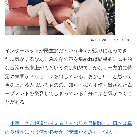
2021.09.26
2021.09.29
インターネットが民主的だという考えが誤りになってき
た…気がするなあ。みんなの声を集めれば結果的に民主的
な言論が出来上がるというのは幻想で、かなり一方的に特
定の集団がメッセージを出している。おかしい？と思って
声を上げる人はいるものの、知らず識らず作り出されたム
ーブメントを受容してしまっている自分にふと気がつくこ
とがある。
「
小室圭さん報道で考える「人の見た目問題」。日本は真
の多様性に向け何が必要か（安部かすみ） – 個人 –