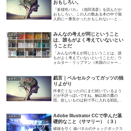
おもしろい。
『多様性バカ』（池田清彦）を読んだが
おもしろい。この人の数ある本の中で個
人的に一番良かったかもしれない⋯とい
うのは、これって当然だよねと思ってい
たことがそうでもないことや、多様性の
議論の裏にあるさまざまな事情があるこ
みんなの考えが同じということ
徒然草2.0
とが正確に把握できたため...
は、誰もがよく考えていないとい
うことだ
「みんなの考えが同じということは、誰
もがよく考えていないということだ」ウ
ォルター・リップマン（米国のジャーナ
リスト）よく仕事のMTGをしていると、
みんな当たり前なことや、聞いたことが
あるようなことを言っているなーと思う
戯言｜ベルセルクってガッツの独
徒然草2.0
ことがある。それ自体は...
りよがり
作者亡くなったのにまだ続いているよう
だが不評っぽいですね。触以前の鷹の
団。欲しいものは剣で手に入れる戦乱の
世の中。１度目はガッツに勝って彼を自
分のものにしたグリフィスだったが、２
度目はグリフィスが負けてすべてを失っ
Adobe Illustrator CCで学んだ基
徒然草2.0
てしまう。剣で敗れたことが...
礎的なこと（サマリー）（３）
破線を引く 線パネルのチェックボックス