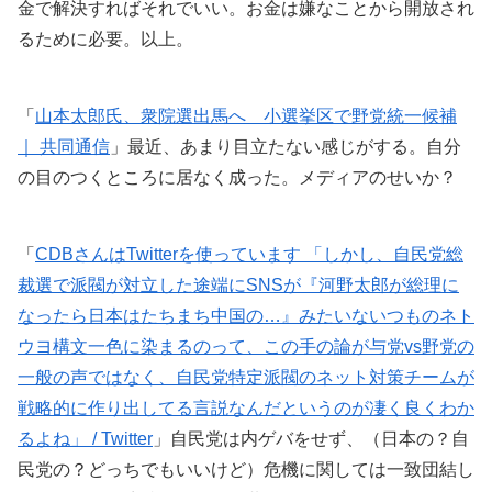
金で解決すればそれでいい。お金は嫌なことから開放され
るために必要。以上。
「
山本太郎氏、衆院選出馬へ 小選挙区で野党統一候補
｜ 共同通信
」最近、あまり目立たない感じがする。自分
の目のつくところに居なく成った。メディアのせいか？
「
CDBさんはTwitterを使っています 「しかし、自民党総
裁選で派閥が対立した途端にSNSが『河野太郎が総理に
なったら日本はたちまち中国の…』みたいないつものネト
ウヨ構文一色に染まるのって、この手の論が与党vs野党の
一般の声ではなく、自民党特定派閥のネット対策チームが
戦略的に作り出してる言説なんだというのが凄く良くわか
るよね」 / Twitter
」自民党は内ゲバをせず、（日本の？自
民党の？どっちでもいいけど）危機に関しては一致団結し