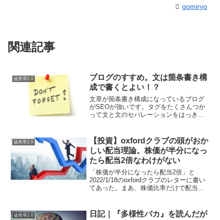
gomiryo
関連記事
ブログのすすめ。文は箇条書き構
徒然草2.0
成で書くとよい！？
文章が箇条書き構成になっているブログ
がSEOが強いです。タグをたくさんつか
って文と文のセパレーションをはっきり
させたほうが評価が高い。自分メディア
を使って強いSEOのサイトをつくってい
る人ほど、文章が簡潔でいいたことがま
【投資】oxfordクラブの頭がおか
徒然草2.0
とまっています。記事...
しい配当理論。株価が半分になっ
たら配当2倍なわけがない
「株価が半分になったら配当2倍」と
2022/1/18のoxfordクラブのレターに書い
てあった。まあ、株価比率だけで配当額
を見れば、たしかにそうなると言えばそ
うですが…言っていることは分かるんで
すが、そんな単純じゃないんだけど
日記｜『多様性バカ』を読んだが
徒然草2.0
（汗）ふつーに...