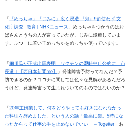
「
『めっちゃ』『じみに』広く浸透 『鬼』9割使わず 文
化庁調査 | 教育 | NHKニュース
」めっちゃをつかうのはお
ばさんとうちの人が言っていたが、じみに浸透していま
す。ふつーに若い子めっちゃをめっちゃ使っています。
「
細川氏が正式出馬表明 ワクチンの即時中止公約に 市
長選｜【西日本新聞me】
」発達障害予防ってなんだ？予
防できるのか？コロナに関しては色々な見解があるんだろ
うけど。発達障害って生まれついてのものではないのか？
「
20年主婦業して、何をどうやっても好きになれなかっ
た料理を辞めました。という人の話「最高に楽。5時にな
ったからって仕事の手を止めないでいい」 – Togetter
」お